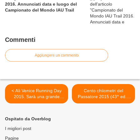
2016. Annunciati data e luogo del
Campionato del Mondo IAU Trail
Commenti
Aggiungere un commento
< Alì Venice Running Day
Cento chilometri del
2015. Sarà una grande
Passatore 2015 (43^ ed.).
festa per tutti, al Festival
Sono già oltre 1700 gli atleti
dello Sport, organizzato da
iscritti >
Venicemarathon Club
Ospitato da Overblog
I migliori post
Pagine