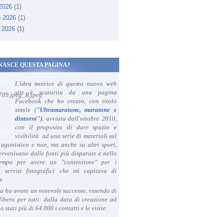
 2026
(1)
o 2026
(1)
 2026
(1)
NASCE QUESTA PAGINA?
L'idea motrice di questo nuovo web
site è scaturita da una pagina
Facebook che ho creato, con titolo
simile (
"
Ultramaratone, maratone e
dintorni
")
, avviata dall'ottobre 2010,
con il proposito di dare spazio e
visibilità ad una serie di materiali sul
agonistico e non, ma anche su altri sport,
ervenivano dalle fonti più disparate e nello
tempo per avere un "contenitore" per i
i servizi fotografici che mi capitava di
e.
a ha avuto un notevole successo, essendo di
libero per tutti: dalla data di creazione ad
o stati più di 64.000 i contatti e le visite.