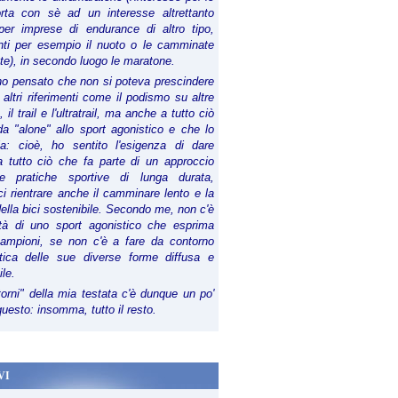
orta con sè ad un interesse altrettanto
per imprese di endurance di altro tipo,
anti per esempio il nuoto o le camminate
te), in secondo luogo le maratone.
ho pensato che non si poteva prescindere
 altri riferimenti come il podismo su altre
 il trail e l'ultratrail, ma anche a tutto ciò
a "alone" allo sport agonistico e che lo
ia: cioè, ho sentito l'esigenza di dare
a tutto ciò che fa parte di un approccio
le pratiche sportive di lunga durata,
i rientrare anche il camminare lento e la
della bici sostenibile. Secondo me, non c'è
lità di uno sport agonistico che esprima
campioni, se non c'è a fare da contorno
tica delle sue diverse forme diffusa e
ile.
torni" della mia testata c'è dunque un po'
 questo: insomma, tutto il resto.
VI