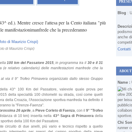
PRESE
Blog
: 
3^ ed.). Mentre cresce l'attesa per la Cento italiana "più
Descriz
elle manifestazionimanfrede che la precederanno
podismo 
anche di
competit
foto di Maurizio Crispi)
Contatti
della
100 km del Passatore 2015
, in programma tra il
30 e il 31
ma (e relativo calendario) delle manifestazioni manfrede che la
ABOUT
 al via il 9° Trofeo Primavera organizzato dallo stesso Gruppo
Name :
 della 43^ 100 Km del Passatore, valevole quale prova per
2015 della specialità 100 chilometri su strada, così come quelli
era della Croazia, l'Associazione sportiva manfreda ha definito il
eranno la "Firenze-Faenza".
 prossima 26 aprile
, a
Pieve Corleto di Faenza
, con il
9° "Trofeo
distanza di 10 km) inserita nella
43^ Sagra di Primavera
della
 sportivo della 100 Km del Passatore.
Chi So
e circuito di due anelli, più vario e tecnico rispetto a quello
runner c
uardo intermedio nei pressi del campo sportivo della pieve