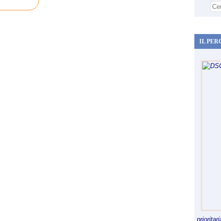
IL PER
priorita