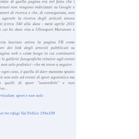
limite di quella pagina era nel fatto che i
tenuti non vengono indicizzati su Google e
 motori di ricerca e che, di conseguenza, non
a agevole la ricerca degli articoli sinora
ti (circa 340 alla data - metà aprile 2011
in cui ho dato vita a Ultrasport Maratone e
.
avia lasciato attiva la pagina FB come
ore dei link degli articoli pubblicati su
agina web e come luogo in cui continuerò
 le gallerie fotografiche relative agli eventi
- non solo podistici - che mi trovo a seguire.
in ogni caso, è quella di dare massimo spazio
ità non solo ad eventi di sport agonistico ma
 quelli di sport "sostenibile" e non
vo...
rriculum: sport e non solo