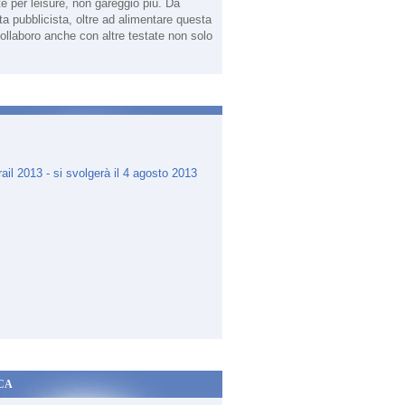
te per leisure, non gareggio più. Da
sta pubblicista, oltre ad alimentare questa
ollaboro anche con altre testate non solo
.
CA