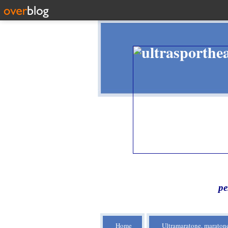
pe
Home
Ultramaratone, maratone