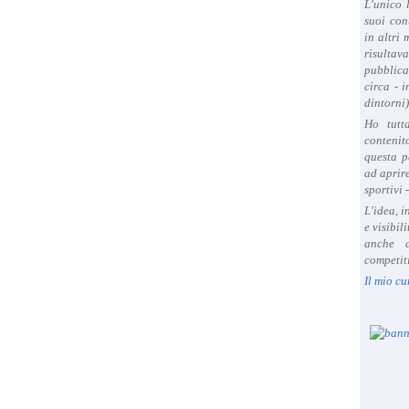
L'unico 
suoi con
in altri
risultav
pubblica
circa - 
dintorni)
Ho tutt
contenit
questa p
ad aprire
sportivi 
L'idea, 
e visibil
anche a
competiti
Il mio cu