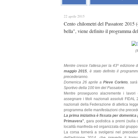
22 aprile 2015
Cento chilometri del Passatore 2015 (4
bella", viene definito il programma d
(
Mentre cresce l'attesa per la 43^ edizione 
maggio 2015
, è stato definito il program
precederanno.
Domenica 26 aprile a
Pieve Corleto
, sarà
Sportivo della 100 km del Passatore.
Mentre proseguono alacremente i lavori
assegnare i titoli nazionali assoluti FIDAL 
nazionali della Federazione di atletica legg
programma delle manifestazioni che preced
La prima iniziativa è fissata per domenica
Primavera"
, gara podistica a premi (sulla 
località manfreda ed organizzata dal gruppo
La corsa tornerà a svolgersi nel precedent
dell'edizione 2014, che prevede il trag