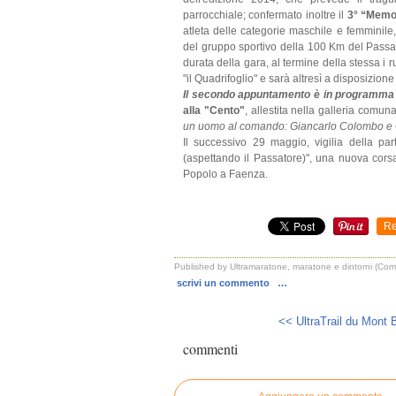
parrocchiale; confermato inoltre il
3° “Memo
atleta delle categorie maschile e femminil
del gruppo sportivo della 100 Km del Passato
durata della gara, al termine della stessa i ru
"il Quadrifoglio" e sarà altresì a disposizion
Il secondo appuntamento è in programma
alla "Cento"
, allestita nella galleria comuna
un uomo al comando: Giancarlo Colombo e Gi
Il successivo 29 maggio, vigilia della pa
(aspettando il Passatore)", una nuova cors
Popolo a Faenza.
Re
Published by Ultramaratone, maratone e dintorni (Co
scrivi un commento
…
<< UltraTrail du Mont B
commenti