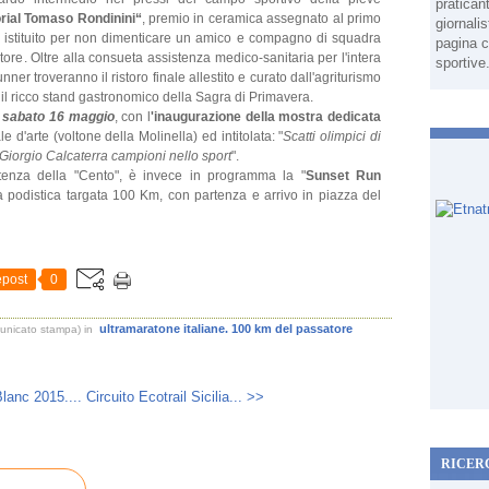
pratican
rial Tomaso Rondinini“
, premio in ceramica assegnato al primo
giornali
e, istituito per non dimenticare un amico e compagno di squadra
pagina c
re. Oltre alla consueta assistenza medico-sanitaria per l'intera
sportive
nner troveranno il ristoro finale allestito e curato dall'agriturismo
e il ricco stand gastronomico della Sagra di Primavera.
 sabato 16 maggio
, con l
'inaugurazione della mostra dedicata
le d'arte (voltone della Molinella) ed intitolata: "
Scatti olimpici di
orgio Calcaterra campioni nello sport
".
rtenza della "Cento", è invece in programma la "
Sunset Run
a podistica targata 100 Km, con partenza e arrivo in piazza del
post
0
ultramaratone italiane. 100 km del passatore
municato stampa)
in
lanc 2015....
Circuito Ecotrail Sicilia... >>
RICER