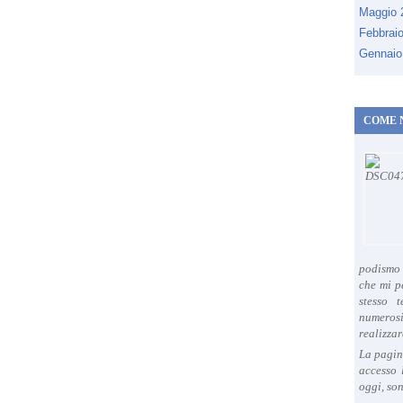
Maggio
Febbrai
Gennaio
COME 
podismo 
che mi p
stesso 
numeros
realizzar
La pagin
accesso 
oggi, son