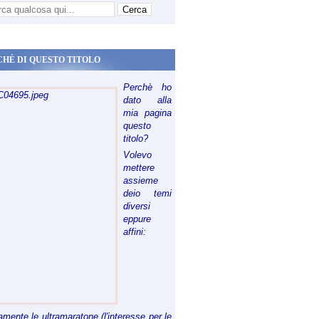
CHÈ DI QUESTO TITOLO
Perchè ho
dato alla
mia pagina
questo
titolo?
Volevo
mettere
assieme
deio temi
diversi
eppure
affini:
riamente le ultramaratone (l'interesse per le