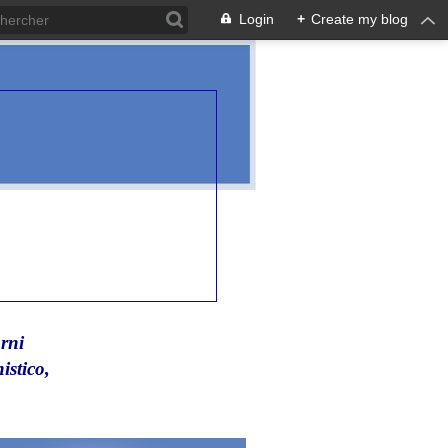
Login
+
Create my blog
rni
istico,