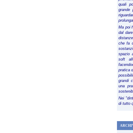
quali p
grande 
riguard
prolunga
Ma poi 
dal dare
distanze,
che fa d
sostanz
spazio 
soft al
facendoc
pratica 
possibi
grandi 
una pra
sostenib
Nei "din
di tutto
ARCHI