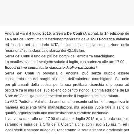
Andrà al via il
4 luglio 2015
, a
Serra De Conti
(Ancona), la
1^ edizione
de
La 6 ore de' Conti
, manifestazioneprganizzata dalla
ASD Podistica Valmisa
ed inserita nel calendario IUTA, includente anche la competizione nella
"maratona" sulla classica distanza dei 42,195 km.
Serra de' Conti
è uno dei più bei borghi dell'entroterra marchigiano.
La manifestazione si svolgerà sabato 4 luglio, con partenza alle ore 17.00.
Ecco il primo comunicato rilasciato dagli organizzatori.
Serra de' Conti
in provincia di Ancona, può senza dubbio essere
considerato uno dei borghi piu’ belli dell’entroterra marchigiano. Gia noto
per gli amanti della cucina per la sua prelibata cicerchia si prepara ad
ospitare tra le mura del suo splendido centro storico la prima edizione de La
6 ore de' Conti, gara che prevederà anche il traguardo della maratona.
La ASD Podistica Valmisa da anni ormai presente sul territorio organizza in
maniera eccellente tante manifestazioni, ma adesso vuole fare il salto di
qualità, organizzando una manifestazione a carattere nazionale.
Il via verrà dato alle ore 17.00 di sabato 4 luglio 2015 e, a fare da cornice,
saranno le mura della Città della Cicerchia che, con i suoi 215 m.slm. ed i
vicoli stretti e sempre arieggiati, renderanno la serata fresca e gradevole per