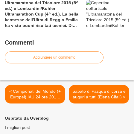
Ultramaratona del Tricolore 2015 (5^
ed.) e Lombardini/Kohler
Ultramarathon Cup (4^ ed.). La bella
kermesse dell'Ultra di Reggio Emilia
ha visto buoni risultati tecnici. Di
particolare pregio la prestazione sulla
12 ore di Nicolangelo D'Avanzo
Commenti
Aggiungere un commento
< Campionati del Mondo (+
Sabato di Pasqua di corsa e
Europei) IAU 24 ore 2015.
auguri a tutti (Elena Cifali) >
Ecco gli atleti convovati che
comporranno la la
delegazione azzurra
Ospitato da Overblog
I migliori post