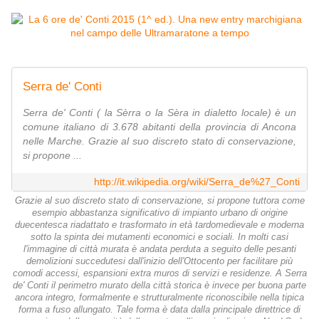
Serra de' Conti
Serra de' Conti ( la Sèrra o la Sèra in dialetto locale) è un
comune italiano di 3.678 abitanti della provincia di Ancona
nelle Marche. Grazie al suo discreto stato di conservazione,
si propone ...
http://it.wikipedia.org/wiki/Serra_de%27_Conti
Grazie al suo discreto stato di conservazione, si propone tuttora come
esempio abbastanza significativo di impianto urbano di origine
duecentesca riadattato e trasformato in età tardomedievale e moderna
sotto la spinta dei mutamenti economici e sociali. In molti casi
l'immagine di città murata è andata perduta a seguito delle pesanti
demolizioni succedutesi dall'inizio dell'Ottocento per facilitare più
comodi accessi, espansioni extra muros di servizi e residenze. A Serra
de' Conti il perimetro murato della città storica è invece per buona parte
ancora integro, formalmente e strutturalmente riconoscibile nella tipica
forma a fuso allungato. Tale forma è data dalla principale direttrice di