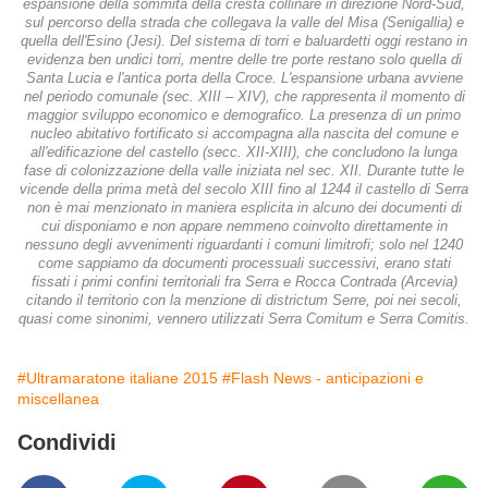
espansione della sommità della cresta collinare in direzione Nord-Sud,
sul percorso della strada che collegava la valle del Misa (Senigallia) e
quella dell'Esino (Jesi). Del sistema di torri e baluardetti oggi restano in
evidenza ben undici torri, mentre delle tre porte restano solo quella di
Santa Lucia e l'antica porta della Croce. L'espansione urbana avviene
nel periodo comunale (sec. XIII – XIV), che rappresenta il momento di
maggior sviluppo economico e demografico. La presenza di un primo
nucleo abitativo fortificato si accompagna alla nascita del comune e
all'edificazione del castello (secc. XII-XIII), che concludono la lunga
fase di colonizzazione della valle iniziata nel sec. XII. Durante tutte le
vicende della prima metà del secolo XIII fino al 1244 il castello di Serra
non è mai menzionato in maniera esplicita in alcuno dei documenti di
cui disponiamo e non appare nemmeno coinvolto direttamente in
nessuno degli avvenimenti riguardanti i comuni limitrofi; solo nel 1240
come sappiamo da documenti processuali successivi, erano stati
fissati i primi confini territoriali fra Serra e Rocca Contrada (Arcevia)
citando il territorio con la menzione di districtum Serre, poi nei secoli,
quasi come sinonimi, vennero utilizzati Serra Comitum e Serra Comitis.
#Ultramaratone italiane 2015
#Flash News - anticipazioni e
miscellanea
Condividi