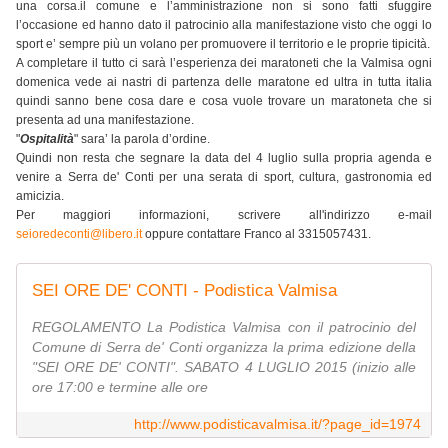
una corsa.il comune e l’amministrazione non si sono fatti sfuggire
l’occasione ed hanno dato il patrocinio alla manifestazione visto che oggi lo
sport e’ sempre più un volano per promuovere il territorio e le proprie tipicità.
A completare il tutto ci sarà l’esperienza dei maratoneti che la Valmisa ogni
domenica vede ai nastri di partenza delle maratone ed ultra in tutta italia
quindi sanno bene cosa dare e cosa vuole trovare un maratoneta che si
presenta ad una manifestazione.
"
Ospitalità
" sara’ la parola d’ordine.
Quindi non resta che segnare la data del 4 luglio sulla propria agenda e
venire a Serra de' Conti per una serata di sport, cultura, gastronomia ed
amicizia.
Per maggiori informazioni, scrivere all'indirizzo e-mail
seioredeconti@libero.it
oppure contattare Franco al 3315057431.
SEI ORE DE' CONTI - Podistica Valmisa
REGOLAMENTO La Podistica Valmisa con il patrocinio del
Comune di Serra de' Conti organizza la prima edizione della
"SEI ORE DE' CONTI". SABATO 4 LUGLIO 2015 (inizio alle
ore 17:00 e termine alle ore
http://www.podisticavalmisa.it/?page_id=1974