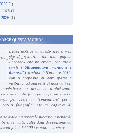
 2026
(1)
o 2026
(1)
 2026
(1)
NASCE QUESTA PAGINA?
L'idea motrice di questo nuovo web
site è scaturita da una pagina
Facebook che ho creato, con titolo
simile (
"
Ultramaratone, maratone e
dintorni
")
, avviata dall'ottobre 2010,
con il proposito di dare spazio e
visibilità ad una serie di materiali sul
agonistico e non, ma anche su altri sport,
ervenivano dalle fonti più disparate e nello
tempo per avere un "contenitore" per i
i servizi fotografici che mi capitava di
e.
a ha avuto un notevole successo, essendo di
libero per tutti: dalla data di creazione ad
o stati più di 64.000 i contatti e le visite.