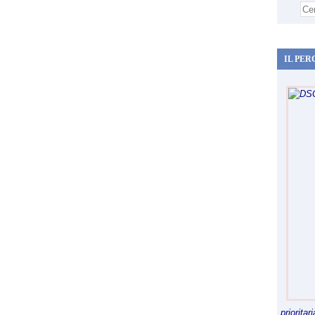
IL PER
priorita