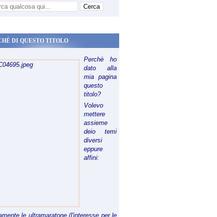
CHÈ DI QUESTO TITOLO
Perchè ho
dato alla
mia pagina
questo
titolo?
Volevo
mettere
assieme
deio temi
diversi
eppure
affini:
riamente le ultramaratone (l'interesse per le