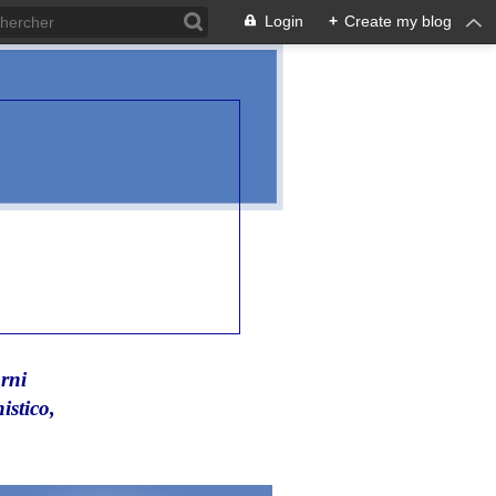
Login
+
Create my blog
rni
istico,