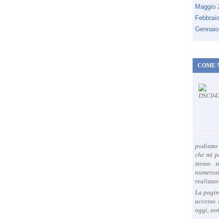
Maggio
Febbrai
Gennaio
COME 
podismo 
che mi p
stesso 
numeros
realizzar
La pagin
accesso 
oggi, son