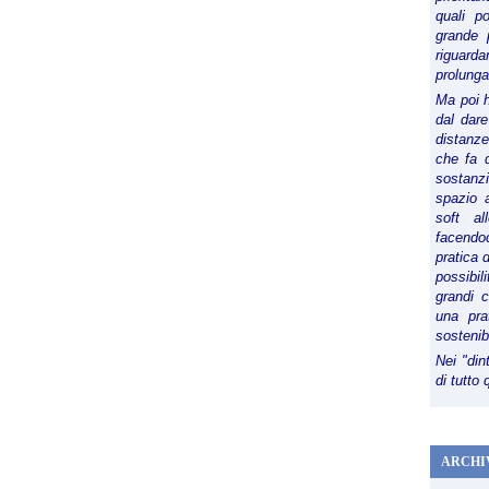
quali p
grande 
riguard
prolunga
Ma poi 
dal dare
distanze,
che fa d
sostanz
spazio 
soft al
facendoc
pratica 
possibi
grandi 
una pra
sostenib
Nei "din
di tutto
ARCHI