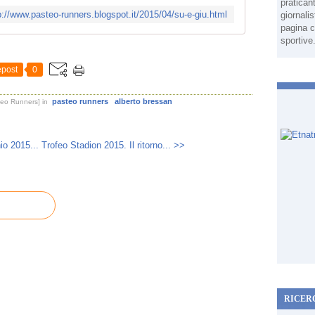
pratican
p://www.pasteo-runners.blogspot.it/2015/04/su-e-giu.html
giornali
pagina c
sportive
post
0
pasteo runners
alberto bressan
teo Runners]
in
io 2015...
Trofeo Stadion 2015. Il ritorno... >>
RICER