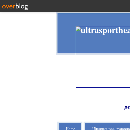
pe
Home
Ultramaratone, maratone