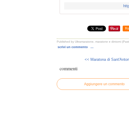
htt
Re
Published by Ultramaratone, maratone e dintorni (Pas
scrivi un commento
…
<< Maratona di Sant'Anton
commenti
Aggiungere un commento