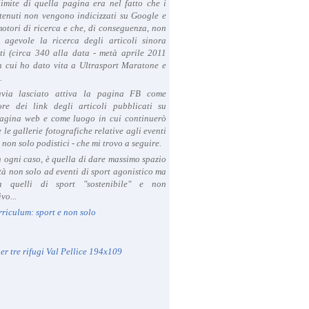
limite di quella pagina era nel fatto che i
tenuti non vengono indicizzati su Google e
 motori di ricerca e che, di conseguenza, non
a agevole la ricerca degli articoli sinora
ti (circa 340 alla data - metà aprile 2011
in cui ho dato vita a Ultrasport Maratone e
.
avia lasciato attiva la pagina FB come
ore dei link degli articoli pubblicati su
agina web e come luogo in cui continuerò
 le gallerie fotografiche relative agli eventi
- non solo podistici - che mi trovo a seguire.
in ogni caso, è quella di dare massimo spazio
ità non solo ad eventi di sport agonistico ma
 quelli di sport "sostenibile" e non
vo...
rriculum: sport e non solo