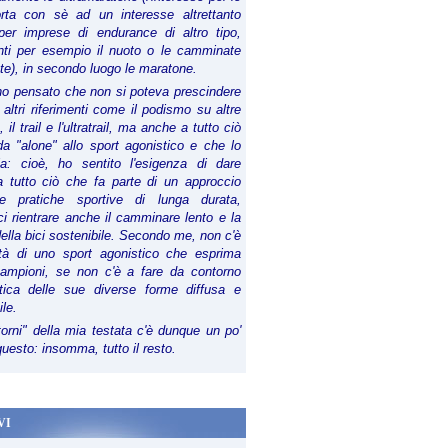
orta con sè ad un interesse altrettanto
per imprese di endurance di altro tipo,
anti per esempio il nuoto o le camminate
te), in secondo luogo le maratone.
ho pensato che non si poteva prescindere
 altri riferimenti come il podismo su altre
 il trail e l'ultratrail, ma anche a tutto ciò
a "alone" allo sport agonistico e che lo
ia: cioè, ho sentito l'esigenza di dare
a tutto ciò che fa parte di un approccio
le pratiche sportive di lunga durata,
i rientrare anche il camminare lento e la
della bici sostenibile. Secondo me, non c'è
lità di uno sport agonistico che esprima
campioni, se non c'è a fare da contorno
tica delle sue diverse forme diffusa e
ile.
torni" della mia testata c'è dunque un po'
 questo: insomma, tutto il resto.
VI