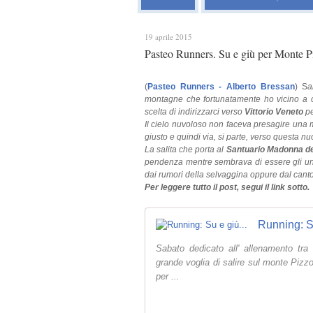
19 aprile 2015
Pasteo Runners. Su e giù per Monte Piz
(
Pasteo Runners - Alberto Bressan
) S
a
montagne che fortunatamente ho vicino a ca
scelta di indirizzarci verso
Vittorio Veneto
pe
Il cielo nuvoloso non faceva presagire una m
giusto e quindi via, si parte, verso questa nu
La salita che porta al
Santuario Madonna de
pendenza mentre sembrava di essere gli unici
dai rumori della selvaggina oppure dal canto 
Per leggere tutto il post, segui il link sotto.
Running: Su
Sabato dedicato all' allenamento tr
grande voglia di salire sul monte Pizzo
per ...