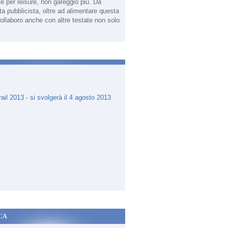
te per leisure, non gareggio più. Da
sta pubblicista, oltre ad alimentare questa
ollaboro anche con altre testate non solo
.
CA