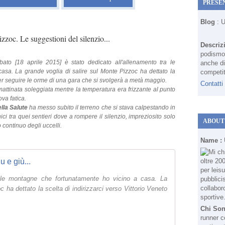
PRESE
Blog
: 
zoc. Le suggestioni del silenzio...
Descriz
podismo 
bato [18 aprile 2015] è stato dedicato all'allenamento tra le
anche di
sa. La grande voglia di salire sul Monte Pizzoc ha dettato la
competit
r seguire le orme di una gara che si svolgerà a metà maggio.
Contatti
attinata soleggiata mentre la temperatura era frizzante al punto
ova fatica.
lla Salute
ha messo subito il terreno che si stava calpestando in
 tra quei sentieri dove a rompere il silenzio, impreziosito solo
ABOUT
continuo degli uccelli.
Name :
 e giù...
a le montagne che fortunatamente ho vicino a casa. La
c ha dettato la scelta di indirizzarci verso Vittorio Veneto
Chi So
runner c