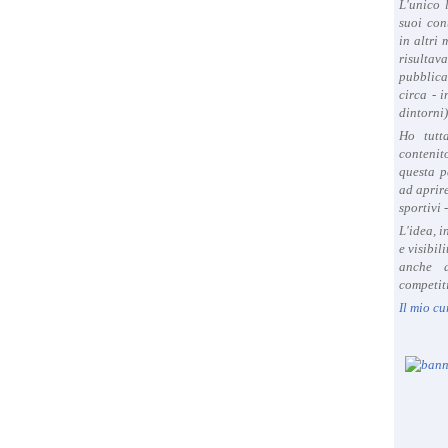
L'unico 
suoi con
in altri
risultav
pubblica
circa - 
dintorni)
Ho tutt
contenit
questa p
ad aprire
sportivi 
L'idea, 
e visibil
anche a
competiti
Il mio cu