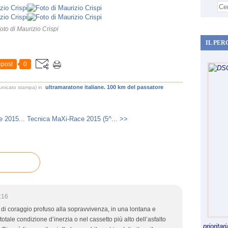
oto di Maurizio Crispi
IL PER
post
0
ultramaratone italiane. 100 km del passatore
unicato stampa)
in
 2015...
Tecnica MaXi-Race 2015 (5^... >>
:16
di coraggio profuso alla sopravvivenza, in una lontana e
totale condizione d’inerzia o nel cassetto più alto dell’asfalto
priorita