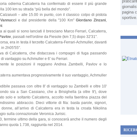
pratican
ttoria odierna Calcaterra ha confermato di essere il più grande
giornali
ella 100 km su strada “più bella del mondo”.
pagina c
 Calzaiuoli – alle 15.00 in punto, con il classico colpo di pistola
sportive
 Vannucci
e dal presidente della "100 Km"
Giordano Zinzani
,
ni
.
sta ai quali si sono lanciati il bresciano Marco Ferrari, Calcaterra,
Pavlov
, passati nell'ordine da Fiesole (km 7,5) dopo 32'31".
orsa, era in testa il terzetto Calcaterra-Ferrari-Achmuller, davanti
 in 2h05'55".
iva di Calcaterra, che distaccava i compagni di fuga passando
 di vantaggio su Achmuller e 6' su Ferrari.
almente le posizioni il reggiano Andrea Zambelli, Pavlov e lo
caterra aumentava progressivamente il suo vantaggio, Achmuller
ibile passava con oltre 8' di vantaggio su Zambelli e oltre 10'
econdo sia a San Cassiano, che a Brisighella (a oltre 9'), dove
tato solo e soltanto Calcaterra, accolto nella faentina piazza del
ssimo abbraccio. Dieci vittorie di fila: basta parole, signori,
donne, all’arrivo di Calcaterra era in testa la croata Nikolina
aggio sulla connazionale Veronica Jurisic.
, termine ultimo della gara, si conoscerà anche il numero degli
eranno quota 1.738, raggiunta nel 2014.
RICER