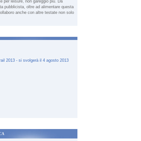
te per leisure, non gareggio più. Da
sta pubblicista, oltre ad alimentare questa
ollaboro anche con altre testate non solo
.
CA