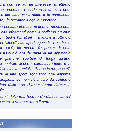
orta con sè ad un interesse altrettanto
per imprese di endurance di altro tipo,
anti per esempio il nuoto o le camminate
te), in secondo luogo le maratone.
ho pensato che non si poteva prescindere
 altri riferimenti come il podismo su altre
 il trail e l'ultratrail, ma anche a tutto ciò
a "alone" allo sport agonistico e che lo
ia: cioè, ho sentito l'esigenza di dare
a tutto ciò che fa parte di un approccio
le pratiche sportive di lunga durata,
i rientrare anche il camminare lento e la
della bici sostenibile. Secondo me, non c'è
lità di uno sport agonistico che esprima
campioni, se non c'è a fare da contorno
tica delle sue diverse forme diffusa e
ile.
torni" della mia testata c'è dunque un po'
 questo: insomma, tutto il resto.
VI