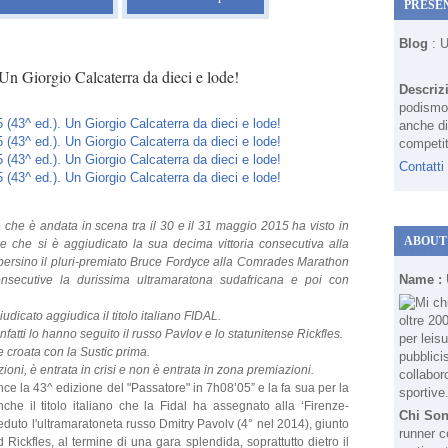
PRESE
Blog
: 
Un Giorgio Calcaterra da dieci e lode!
Descriz
podismo 
anche di
competit
Contatti
che è andata in scena tra il 30 e il 31 maggio 2015 ha visto in
ABOUT
e che si è aggiudicato la sua decima vittoria consecutiva alla
persino il pluri-premiato Bruce Fordyce alla Comrades Marathon
Name :
nsecutive la durissima ultramaratona sudafricana e poi con
dicato aggiudica il titolo italiano FIDAL.
nfatti lo hanno seguito il russo Pavlov e lo statunitense Rickfles.
e croata con la Sustic prima.
zioni, è entrata in crisi e non è entrata in zona premiazioni.
ince la 43^ edizione del "Passatore" in 7h08’05” e la fa sua per la
he il titolo italiano che la Fidal ha assegnato alla ‘Firenze-
Chi So
eduto l'ultramaratoneta russo Dmitry Pavolv (4° nel 2014), giunto
runner c
 Rickfles, al termine di una gara splendida, soprattutto dietro il