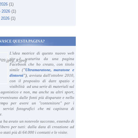
 2026
(1)
o 2026
(1)
 2026
(1)
NASCE QUESTA PAGINA?
L'idea motrice di questo nuovo web
site è scaturita da una pagina
Facebook che ho creato, con titolo
simile (
"
Ultramaratone, maratone e
dintorni
")
, avviata dall'ottobre 2010,
con il proposito di dare spazio e
visibilità ad una serie di materiali sul
agonistico e non, ma anche su altri sport,
ervenivano dalle fonti più disparate e nello
tempo per avere un "contenitore" per i
i servizi fotografici che mi capitava di
e.
a ha avuto un notevole successo, essendo di
libero per tutti: dalla data di creazione ad
o stati più di 64.000 i contatti e le visite.