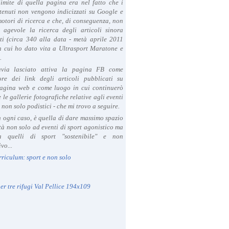
limite di quella pagina era nel fatto che i
tenuti non vengono indicizzati su Google e
 motori di ricerca e che, di conseguenza, non
a agevole la ricerca degli articoli sinora
ti (circa 340 alla data - metà aprile 2011
in cui ho dato vita a Ultrasport Maratone e
.
avia lasciato attiva la pagina FB come
ore dei link degli articoli pubblicati su
agina web e come luogo in cui continuerò
 le gallerie fotografiche relative agli eventi
- non solo podistici - che mi trovo a seguire.
in ogni caso, è quella di dare massimo spazio
ità non solo ad eventi di sport agonistico ma
 quelli di sport "sostenibile" e non
vo...
rriculum: sport e non solo