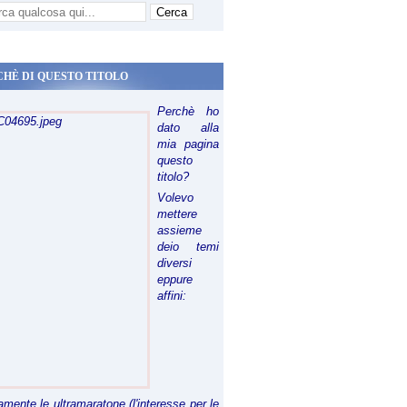
CHÈ DI QUESTO TITOLO
Perchè ho
dato alla
mia pagina
questo
titolo?
Volevo
mettere
assieme
deio temi
diversi
eppure
affini:
riamente le ultramaratone (l'interesse per le