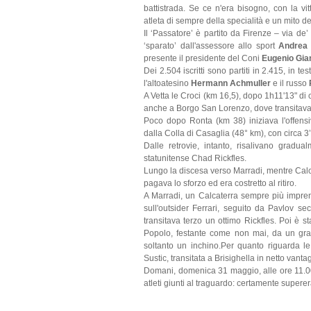
battistrada. Se ce n'era bisogno, con la vi
atleta di sempre della specialità e un mito d
Il ‘Passatore’ è partito da Firenze – via de’
‘sparato’ dall'assessore allo sport
Andrea
presente il presidente del Coni
Eugenio Gia
Dei 2.504 iscritti sono partiti in 2.415, in te
l'altoatesino
Hermann Achmuller
e il russo
A Vetta le Croci (km 16,5), dopo 1h11'13" di c
anche a Borgo San Lorenzo, dove transitava
Poco dopo Ronta (km 38) iniziava l'offens
dalla Colla di Casaglia (48° km), con circa 3’
Dalle retrovie, intanto, risalivano gradu
statunitense Chad Rickfles.
Lungo la discesa verso Marradi, mentre Cal
pagava lo sforzo ed era costretto al ritiro.
A Marradi, un Calcaterra sempre più imprend
sull'outsider Ferrari, seguito da Pavlov s
transitava terzo un ottimo Rickfles. Poi è s
Popolo, festante come non mai, da un grandi
soltanto un inchino.
Per quanto riguarda le 
Sustic, transitata a Brisighella in netto vant
Domani, domenica 31 maggio, alle ore 11.00
atleti giunti al traguardo: certamente super