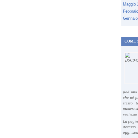
Maggio
Febbrai
Gennaio
COME 
podismo 
che mi p
stesso 
numeros
realizzar
La pagin
accesso 
oggi, son