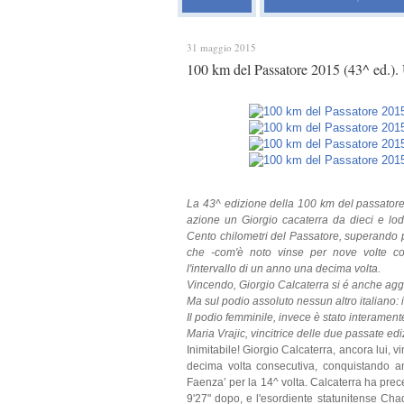
31 maggio 2015
100 km del Passatore 2015 (43^ ed.). 
La 43^ edizione della 100 km del passatore 
azione un Giorgio cacaterra da dieci e lod
Cento chilometri del Passatore, superando 
che -com'è noto vinse per nove volte co
l'intervallo di un anno una decima volta.
Vincendo, Giorgio Calcaterra si é anche aggiu
Ma sul podio assoluto nessun altro italiano: i
Il podio femminile, invece è stato interament
Maria Vrajic, vincitrice delle due passate edi
Inimitabile! Giorgio Calcaterra, ancora lui, v
decima volta consecutiva, conquistando anc
Faenza’ per la 14^ volta. Calcaterra ha prec
9'27" dopo, e l'esordiente statunitense Chad