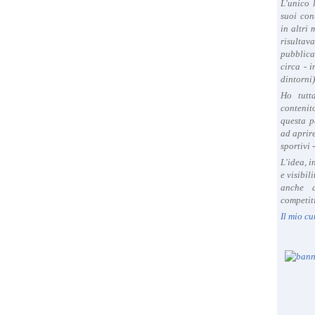
L'unico 
suoi con
in altri
risultav
pubblica
circa - 
dintorni)
Ho tutt
contenit
questa p
ad aprire
sportivi 
L'idea, 
e visibil
anche a
competiti
Il mio cu