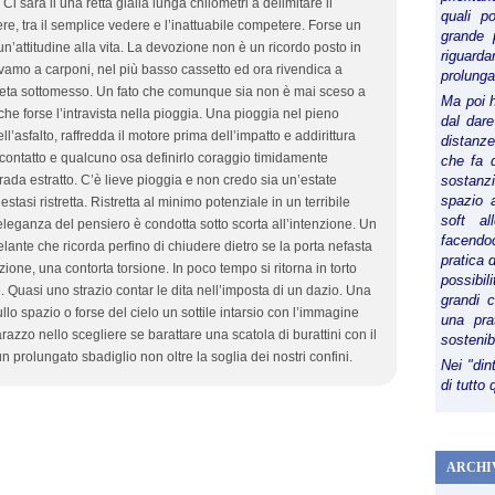
i sarà li una retta gialla lunga chilometri a delimitare il
quali p
dere, tra il semplice vedere e l’inattuabile competere. Forse un
grande 
un’attitudine alla vita. La devozione non è un ricordo posto in
riguard
mo a carponi, nel più basso cassetto ed ora rivendica a
prolunga
oneta sottomesso. Un fato che comunque sia non è mai sceso a
Ma poi 
he forse l’intravista nella pioggia. Una pioggia nel pieno
dal dare
ll’asfalto, raffredda il motore prima dell’impatto e addirittura
distanze,
l contatto e qualcuno osa definirlo coraggio timidamente
che fa d
sostanz
 strada estratto. C’è lieve pioggia e non credo sia un’estate
spazio 
n’estasi ristretta. Ristretta al minimo potenziale in un terribile
soft al
eganza del pensiero è condotta sotto scorta all’intenzione. Un
facendoc
lante che ricorda perfino di chiudere dietro se la porta nefasta
pratica 
ione, una contorta torsione. In poco tempo si ritorna in torto
possibi
. Quasi uno strazio contar le dita nell’imposta di un dazio. Una
grandi 
lo spazio o forse del cielo un sottile intarsio con l’immagine
una pra
razzo nello scegliere se barattare una scatola di burattini con il
sostenib
n prolungato sbadiglio non oltre la soglia dei nostri confini.
Nei "din
di tutto
ARCHI