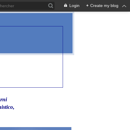
Login
+
Create my blog
rni
istico,