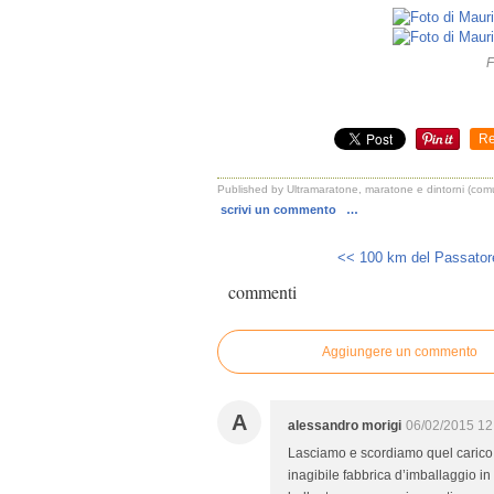
F
Re
Published by Ultramaratone, maratone e dintorni (com
scrivi un commento
…
<< 100 km del Passatore
commenti
Aggiungere un commento
A
alessandro morigi
06/02/2015 12
Lasciamo e scordiamo quel carico 
inagibile fabbrica d’imballaggio in 