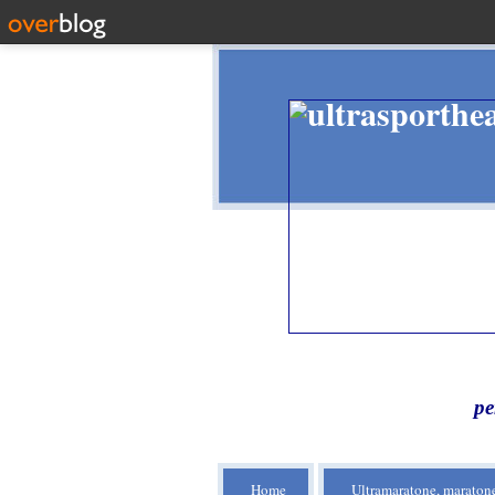
pe
Home
Ultramaratone, maratone