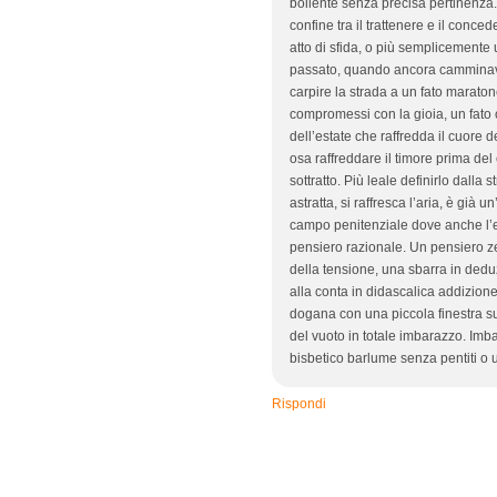
bollente senza precisa pertinenza. C
confine tra il trattenere e il conce
atto di sfida, o più semplicemente 
passato, quando ancora camminava
carpire la strada a un fato marat
compromessi con la gioia, un fato c
dell’estate che raffredda il cuore de
osa raffreddare il timore prima de
sottratto. Più leale definirlo dalla
astratta, si raffresca l’aria, è già u
campo penitenziale dove anche l’el
pensiero razionale. Un pensiero ze
della tensione, una sbarra in deduz
alla conta in didascalica addizione
dogana con una piccola finestra sul
del vuoto in totale imbarazzo. Imba
bisbetico barlume senza pentiti o u
Rispondi