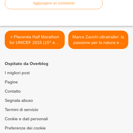
Aggiungere un commento
< Placentia Half Marathon
Marco Zanchi ultratrailer: la
for UNICEF 2015 (15^ ed.)
passione per la natura e la
Doppio record e tempi di
montagna, innanzitutto.
alto livello nella gara
Solo in seconda battuta
femminile
l'eccellenza agonistica >
Ospitato da Overblog
I migliori post
Pagine
Contatto
Segnala abuso
Termini di servizio
Cookie e dati personali
Preferenze dei cookie