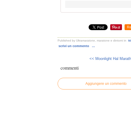
Re
s
Published by Ultramaratone, maratone e dintorni
in
scrivi un commento
…
<< Moonlight Hal Marath
commenti
Aggiungere un commento