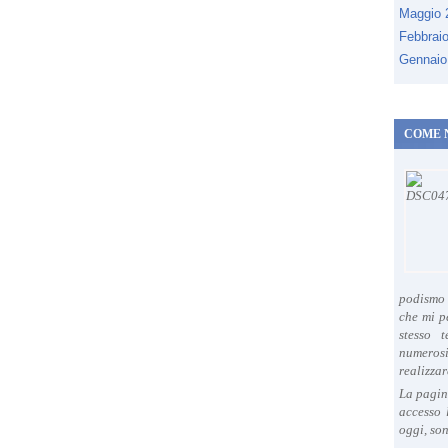
Maggio
Febbrai
Gennaio
COME 
podismo 
che mi p
stesso 
numeros
realizzar
La pagin
accesso 
oggi, son