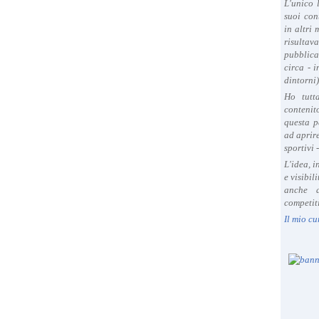
L'unico 
suoi con
in altri
risultav
pubblica
circa - 
dintorni)
Ho tutt
contenit
questa p
ad aprire
sportivi 
L'idea, 
e visibil
anche a
competiti
Il mio cu