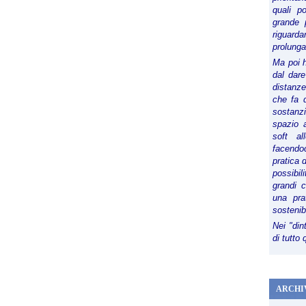
quali p
grande 
riguard
prolunga
Ma poi 
dal dare
distanze,
che fa d
sostanz
spazio 
soft al
facendoc
pratica 
possibi
grandi 
una pra
sostenib
Nei "din
di tutto
ARCHI