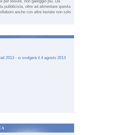
te per leisure, non gareggio più. Da
sta pubblicista, oltre ad alimentare questa
ollaboro anche con altre testate non solo
.
CA