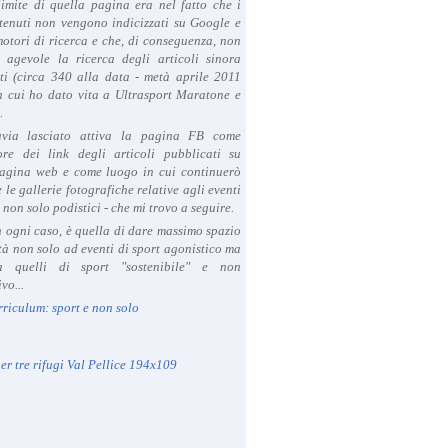
limite di quella pagina era nel fatto che i
tenuti non vengono indicizzati su Google e
 motori di ricerca e che, di conseguenza, non
a agevole la ricerca degli articoli sinora
ti (circa 340 alla data - metà aprile 2011
in cui ho dato vita a Ultrasport Maratone e
.
avia lasciato attiva la pagina FB come
ore dei link degli articoli pubblicati su
agina web e come luogo in cui continuerò
 le gallerie fotografiche relative agli eventi
- non solo podistici - che mi trovo a seguire.
in ogni caso, è quella di dare massimo spazio
ità non solo ad eventi di sport agonistico ma
 quelli di sport "sostenibile" e non
vo...
rriculum: sport e non solo