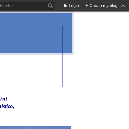
Login
+
Create my blog
rni
istico,