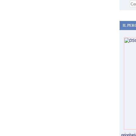
IL PER
priorita