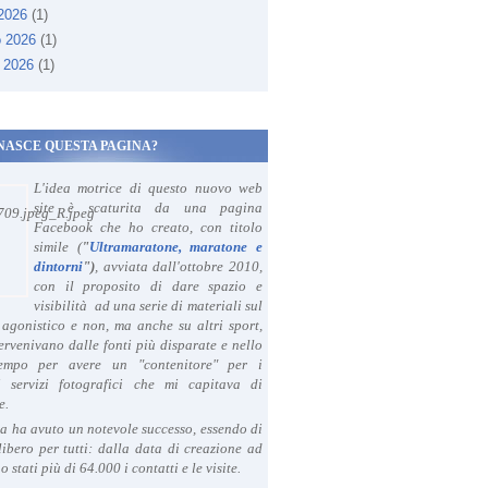
 2026
(1)
o 2026
(1)
 2026
(1)
NASCE QUESTA PAGINA?
L'idea motrice di questo nuovo web
site è scaturita da una pagina
Facebook che ho creato, con titolo
simile (
"
Ultramaratone, maratone e
dintorni
")
, avviata dall'ottobre 2010,
con il proposito di dare spazio e
visibilità ad una serie di materiali sul
agonistico e non, ma anche su altri sport,
ervenivano dalle fonti più disparate e nello
tempo per avere un "contenitore" per i
i servizi fotografici che mi capitava di
e.
a ha avuto un notevole successo, essendo di
libero per tutti: dalla data di creazione ad
o stati più di 64.000 i contatti e le visite.