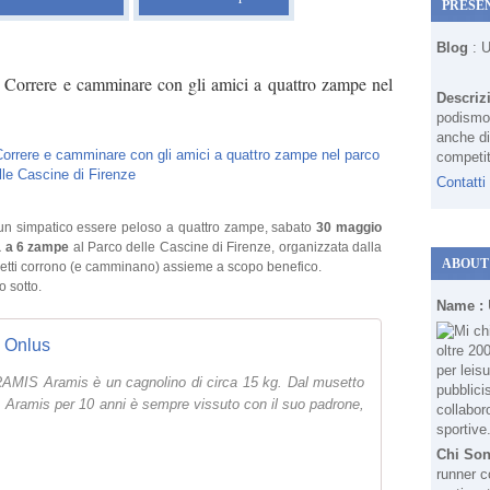
PRESE
Blog
: 
 Correre e camminare con gli amici a quattro zampe nel
Descriz
podismo 
anche di
competit
Contatti
un simpatico essere peloso a quattro zampe, sabato
30 maggio
a a 6 zampe
al Parco delle Cascine di Firenze, organizzata dalla
ABOUT
gnetti corrono (e camminano) assieme a scopo benefico.
o sotto.
Name :
 Onlus
S Aramis è un cagnolino di circa 15 kg. Dal musetto
o. Aramis per 10 anni è sempre vissuto con il suo padrone,
Chi So
runner c