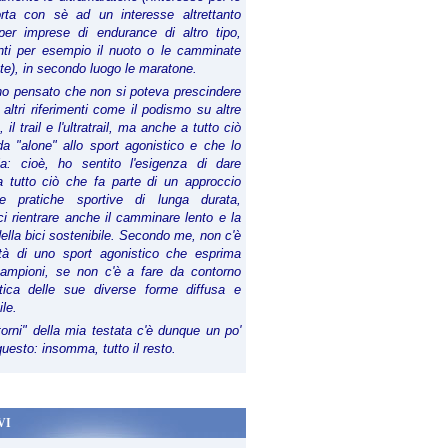
orta con sè ad un interesse altrettanto
per imprese di endurance di altro tipo,
anti per esempio il nuoto o le camminate
te), in secondo luogo le maratone.
ho pensato che non si poteva prescindere
 altri riferimenti come il podismo su altre
 il trail e l'ultratrail, ma anche a tutto ciò
a "alone" allo sport agonistico e che lo
ia: cioè, ho sentito l'esigenza di dare
a tutto ciò che fa parte di un approccio
le pratiche sportive di lunga durata,
i rientrare anche il camminare lento e la
della bici sostenibile. Secondo me, non c'è
lità di uno sport agonistico che esprima
campioni, se non c'è a fare da contorno
tica delle sue diverse forme diffusa e
ile.
torni" della mia testata c'è dunque un po'
 questo: insomma, tutto il resto.
VI