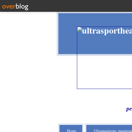
pe
Home
Ultramaratone, maratone