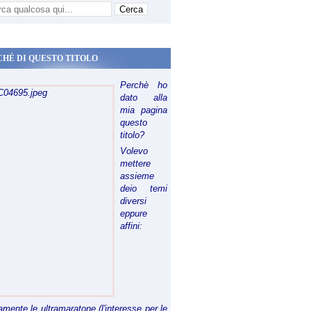
CHÈ DI QUESTO TITOLO
Perchè ho
dato alla
mia pagina
questo
titolo?
Volevo
mettere
assieme
deio temi
diversi
eppure
affini:
riamente le ultramaratone (l'interesse per le