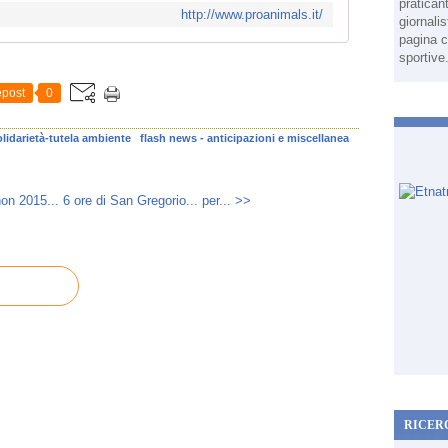
pratican
http://www.proanimals.it/
giornali
pagina c
sportive
post
0
olidarietà-tutela ambiente
flash news - anticipazioni e miscellanea
on 2015...
6 ore di San Gregorio... per... >>
RICER