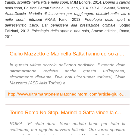
traumi, sconfitte nella vita e nello sport,
MJM Editore, 2014.
Doping Il cancro
dello sport
, Edizioni Ferrari Sinibaldi, Milano, 2014.
O.R.A. Obiettivi, Risorse,
Autoefficacia. Modello di intervento per raggiungere obiettivi nella vita e
nello sport
, Edizioni ARAS, Fano, 2013.
Psicologia dello sport e
dell’esercizio fisico. Dal benessere alla prestazione ottimale
, Sogno
Edizioni, 2013.
Psicologia dello sport e non solo
, Aracne editrice, Roma,
2011.
Giulio Mazzetto e Marinella Satta hanno corso a Torino una 12 ore su tapis roulant - Ultramaratone, maratone e dintorni
In questo ultimo scorcio dell'anno podistico, il mondo delle
ultramaratone registra anche questa un'impresa,
sicuramente rilevante. Due noti ultrarunner torinesi, Giulio
Mazzetto (ASD Avis Torino) e
http://www.ultramaratonemaratonedintorni.com/article-giulio-mazzetto-e-marinella-satta-hanno-corso-a-torino-una-12-ore-su-tapis-roulant-95399936.html
Torino-Roma No Stop. Marinella Satta vince la corsa rosa in 171 ore - Ultramaratone, maratone e dintorni
ROMA. "E' stata dura. Sono andata bene per tutta la
settimana, ma oggi ho davvero faticato. Ora vorrei riposare