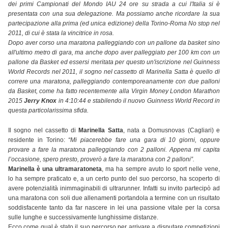
dei primi Campionati del Mondo IAU 24 ore su strada a cui l'Italia si è
presentata con una sua delegazione. Ma possiamo anche ricordare la sua
partecipazione alla prima (ed unica edizione) della Torino-Roma No stop nel
2011, di cui è stata la vincitrice in rosa.
Dopo aver corso una maratona palleggiando con un pallone da basket sino
all'ultimo metro di gara, ma anche dopo aver palleggiato per 100 km con un
pallone da Basket ed essersi meritata per questo un'iscrizione nel Guinness
World Records nel 2011, il sogno nel cassetto di Marinella Satta è quello di
correre una maratona, palleggiando contemporeanamente con due palloni
da Basket, come ha fatto recentemente alla Virgin Money London Marathon
2015
Jerry Knox
in 4:10:44 e stabilendo il nuovo Guinness World Record in
questa particolarissima sfida.
Il sogno nel cassetto di
Marinella Satta
, nata a Domusnovas (Cagliari) e
residente in Torino:
“Mi piacerebbe fare una gara di 10 giorni, oppure
provare a fare la maratona palleggiando con 2 palloni. Appena mi capita
l’occasione, spero presto, proverò a fare la maratona con 2 palloni”.
Marinella è una ultramaratoneta
, ma ha sempre avuto lo sport nelle vene,
lo ha sempre praticato e, a un certo punto del suo percorso, ha scoperto di
avere potenzialità inimmaginabili di ultrarunner. Infatti su invito partecipò ad
una maratona con soli due allenamenti portandola a termine con un risultato
soddisfacente tanto da far nascere in lei una passione vitale per la corsa
sulle lunghe e successivamente lunghissime distanze.
Ecco come qual è stato il suo percorso per arrivare a disputare competizioni