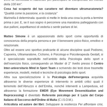
della 100 km”.
Cosa hai scoperto del tuo carattere nel diventare ultramaratoneta?
“Qualità come la passione, e la costanza”
Marinella è determinata: quando si mette in testa una cosa la porta a termine
prima o poi. E, se il suo sogno è percorrere una maratona palleggiando con
due palloni, aspettiamoci di vederla o sentir parlare di lei.
Matteo Simone
è un appassionato dello sport come opportunità di
conoscenza della propria persona e per il benessere psico-fisico, emotivo e
relazionale.
Oltre ad essere uno sportivo praticante di alcune discipline quali Podismo,
Capoeira, Ultramaratone, Ciclismo, è Psicologo e Psicoterapeuta Gestalt, si
é specializzato soprattutto nell’ambito della Psicologia dello sport e
dell’esercizio fisico, conseguendo un Master di 2° livello presso il
Centro
Inter-universitario Mind in Sport Team
e scrivendo dei testi dove trasmette
esperienze, modelli, metodi e tecniche di psicologia dello sport.
Altra sua specializzazione è la
Psicologia dell’emergenza
acquisita
attraverso le diverse esperienze di intervento in ambiti critici quali il
terremoto dell’Abruzzo e dell’Emilia, nonché interventi a Lampedusa, ed
attraverso la formazione
EMDR (Eye Movement Desensitization and
Reprocessing)
é diventato
Referente psicologo per il Lazio del Corpo
Italiano di Soccorso dell’Ordine di Malta
(C.I.S.O.M.).
Articolista ed autore dei libri:
Sviluppare la resilienza Per affrontare crisi,