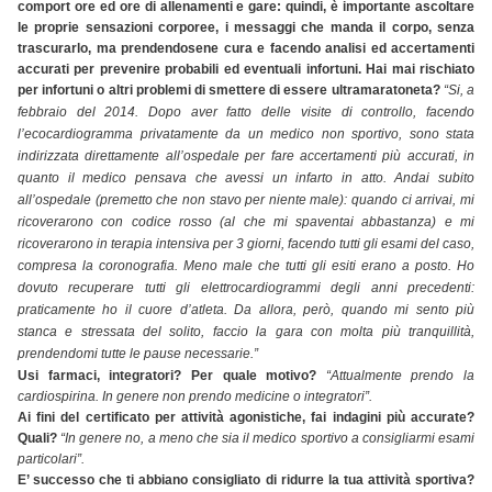
comport ore ed ore di allenamenti e gare: quindi, è importante ascoltare
le proprie sensazioni corporee, i messaggi che manda il corpo, senza
trascurarlo, ma prendendosene cura e facendo analisi ed accertamenti
accurati per prevenire probabili ed eventuali infortuni. Hai mai rischiato
per infortuni o altri problemi di smettere di essere ultramaratoneta?
“Si, a
febbraio del 2014. Dopo aver fatto delle visite di controllo, facendo
l’ecocardiogramma privatamente da un medico non sportivo, sono stata
indirizzata direttamente all’ospedale per fare accertamenti più accurati, in
quanto il medico pensava che avessi un infarto in atto. Andai subito
all’ospedale (premetto che non stavo per niente male): quando ci arrivai, mi
ricoverarono con codice rosso (al che mi spaventai abbastanza) e mi
ricoverarono in terapia intensiva per 3 giorni, facendo tutti gli esami del caso,
compresa la coronografia. Meno male che tutti gli esiti erano a posto. Ho
dovuto recuperare tutti gli elettrocardiogrammi degli anni precedenti:
praticamente ho il cuore d’atleta. Da allora, però, quando mi sento più
stanca e stressata del solito, faccio la gara con molta più tranquillità,
prendendomi tutte le pause necessarie.”
Usi farmaci, integratori? Per quale motivo?
“Attualmente prendo la
cardiospirina. In genere non prendo medicine o integratori”.
Ai fini del certificato per attività agonistiche, fai indagini più accurate?
Quali?
“In genere no, a meno che sia il medico sportivo a consigliarmi esami
particolari”.
E’ successo che ti abbiano consigliato di ridurre la tua attività sportiva?