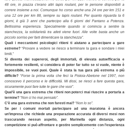
48 ore, in piazza c'erano altri tapis roulant, per le persone disponibili a
correre insieme a noi. Comunque ho corso anche una 24 ore per km 151 e
una 12 ore per km 88, sempre su tapis roulant. Per quanto riguarda la 6
giorni, è già 3 anni che partecipo alla 6 giorni del Pantano a Potenza.
Bellissima esperienza. Specialmente quando si comincia a sentire la
stanchezza, la solidarietà tra atleti viene fuori. Alle volte basta anche un
piccolo sorriso per farti dimenticare la stanchezza”.
Quali i meccanismi psicologici ritieni ti aiutano a partecipare a gare
estreme?
“Provare a vedere se riesco a terminare la gara e sondare i miei
limiti.”
Si diventa dei supereroi, degli immortali, di elevata autoefficacia e
fortemente resilienti, si considera di poter far tutto se si vuole, niente è
impossibile, se vuoi puoi. Quale è stata la tua gara più estrema o più
difficile?
“
Forse la prima volta che feci la Pistoia-Abetone nel 1997, non
conoscevo il percorso e le difficoltà. Mi dissi, se riesci a fare questa gara,
sicuramente puoi fare tutte le gare che vuoi”
.
Qual’è una gara estrema che ritieni non poterci mai riuscire a portarla a
termine?
“Non ci ho mai pensato”.
C’è una gara estrema che non faresti mai?
“Non lo so”.
Se per i comuni mortali partecipare ad una maratona è ancora
un’impresa che richiede una preparazione accurata di diversi mesi non
trascurando nessun aspetto, per Marinella ogni distanza, ogni
competizione si può affrontare e gestire semplicemente con l’esperienza