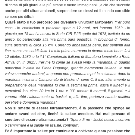
di corsa di più giorni e le più strane e meno immaginabili, e ciò che succede
anche per altri ultramaratoneti, sorprendere se stessi ed il mondo con sfide
sempre più difficili.
Qual’è stato il tuo percorso per diventare un’ultramaratoneta?
“Per puro
caso. Ho cominciato a praticare sport a 12 anni, nel lontano 1969. Ho
giocato per 15 anni a basket in Serie C/B. Il 25 aprile del 1978, invitata da un
amico, ho partecipato alla mia prima gara podistica, in provincia di Torino,
sulla distanza di circa 15 km. Correndo abbastanza bene, per sentirmi alla
fine stanca ma soddisfatta. La mia prima maratona la ricordo molto bene, fu il
12 ottobre 1980, e fu il 1° Campionato Italiano di Maratona femminile a Rieti.
Arrivai 6^, in 3h25’. Per me fu come se avessi vinto la maratona, in quanto
partecipai invitata da Elena Dugongo, grande maratoneta italiana. Io non
volevo neanche andarci, in quanto non preparata e poi la settimana dopo la
maratona iniziava il Campionato di Basket di serie C. Il mio allenamento di
preparazione della maratona fu che la settimana prima, ossia il lunedì e il
mercoledì feci circa 20 km in 1 ora e 30’, mentre il martedì, il giovedì e il
venerdì ebbi l’allenamento di basket: e, alla fine, partenza sabato mattina
per Rieti e domenica maratona”.
Non si smette di essere ultramaratoneti, è la passione che spinge ad
andare avanti ed oltre, finchè la salute asssiste. Hai mai pensato di
smettere di essere ultramaratoneta?
“Spero di no - finché riesco a correre
o camminare e la salute mi assiste, continuo”.
Ed è importante la salute per continuare a coltivare questa passione che