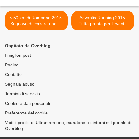
< 50 km di Romagna 2015.
Advantix Running 2015.
Sognavo di correre una 50
Tutto pronto per l'evento
km su strada: e il sogno è
podistico milanese, targato
diventato realtà
Bayer, contro l'abbandono
dei cani >
Ospitato da Overblog
I migliori post
Pagine
Contatto
Segnala abuso
Termini di servizio
Cookie e dati personali
Preferenze dei cookie
Vedi il profilo di Ultramaratone, maratone e dintorni sul portale di
Overblog