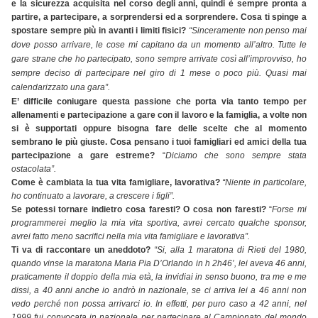
e la sicurezza acquisita nel corso degli anni, quindi è sempre pronta a
partire, a partecipare, a sorprendersi ed a sorprendere.
Cosa ti spinge a
spostare sempre più in avanti i limiti fisici?
“Sinceramente non penso mai
dove posso arrivare, le cose mi capitano da un momento all’altro. Tutte le
gare strane che ho partecipato, sono sempre arrivate così all’improvviso, ho
sempre deciso di partecipare nel giro di 1 mese o poco più. Quasi mai
calendarizzato una gara”.
E’ difficile coniugare questa passione che porta via tanto tempo per
allenamenti e partecipazione a gare con il lavoro e la famiglia, a volte non
si è supportati oppure bisogna fare delle scelte che al momento
sembrano le più giuste. Cosa pensano i tuoi famigliari ed amici della tua
partecipazione a gare estreme?
“
Diciamo che sono sempre stata
ostacolata”.
Come è cambiata la tua vita famigliare, lavorativa?
“Niente in particolare,
ho continuato a lavorare, a crescere i figli”.
Se potessi tornare indietro cosa faresti? O cosa non faresti?
“
Forse mi
programmerei meglio la mia vita sportiva, avrei cercato qualche sponsor,
avrei fatto meno sacrifici nella mia vita famigliare e lavorativa”.
Ti va di raccontare un aneddoto?
“Si, alla 1 maratona di Rieti del 1980,
quando vinse la maratona Maria Pia D’Orlando in h 2h46’, lei aveva 46 anni,
praticamente il doppio della mia età, la invidiai in senso buono, tra me e me
dissi, a 40 anni anche io andrò in nazionale, se ci arriva lei a 46 anni non
vedo perché non possa arrivarci io. In effetti, per puro caso a 42 anni, nel
1999 fui convocata in nazionale per partecipare al Campionato del mondo