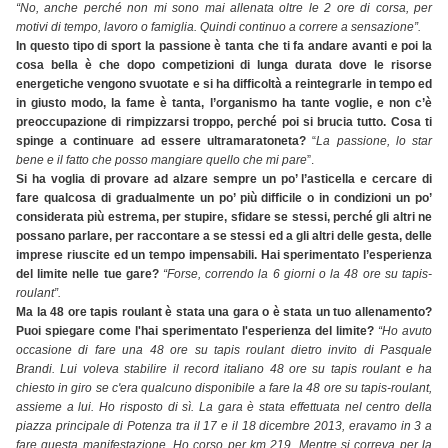
“No, anche perché non mi sono mai allenata oltre le 2 ore di corsa, per
motivi di tempo, lavoro o famiglia. Quindi continuo a correre a sensazione”.
In questo tipo di sport la passione è tanta che ti fa andare avanti e poi la
cosa bella è che dopo competizioni di lunga durata dove le risorse
energetiche vengono svuotate e si ha difficoltà a reintegrarle in tempo ed
in giusto modo, la fame è tanta, l’organismo ha tante voglie, e non c’è
preoccupazione di rimpizzarsi troppo, perché poi si brucia tutto. Cosa ti
spinge a continuare ad essere ultramaratoneta?
“
La passione, lo star
bene e il fatto che posso mangiare quello che mi pare
”.
Si ha voglia di provare ad alzare sempre un po’ l’asticella e cercare di
fare qualcosa di gradualmente un po’ più difficile o in condizioni un po’
considerata più estrema, per stupire, sfidare se stessi, perché gli altri ne
possano parlare, per raccontare a se stessi ed a gli altri delle gesta, delle
imprese riuscite ed un tempo impensabili. Hai sperimentato l’esperienza
del limite nelle tue gare?
“Forse, correndo la 6 giorni o la 48 ore su tapis-
roulant”.
Ma la 48 ore tapis roulant è stata una gara o è stata un tuo allenamento?
Puoi spiegare come l'hai sperimentato l'esperienza del limite?
“Ho avuto
occasione di fare una 48 ore su tapis roulant dietro invito di Pasquale
Brandi. Lui voleva stabilire il record italiano 48 ore su tapis roulant e ha
chiesto in giro se c'era qualcuno disponibile a fare la 48 ore su tapis-roulant,
assieme a lui. Ho risposto di sì. La gara è stata effettuata nel centro della
piazza principale di Potenza tra il 17 e il 18 dicembre 2013, eravamo in 3 a
fare questa manifestazione. Ho corso per km 219. Mentre si correva per la