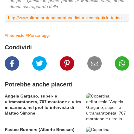
un po'". Queste le prime parole di Marinella Satta, prima
donna sul traguardo della ...
http://www.ultramaratonemaratonedintorni.com/article-torino-roma-no-stop-marinella-satta-vince-la-corsa-rosa-76214273.html
#Interviste
#Personaggi
Condividi
Potrebbe anche piacerti
Angela Gargano, super- e
ultramaratoneta, 707 maratone e ultra
in carriera, nel profilo-intervista di
Matteo Simone
Pasteo Runners (Alberto Bressan)