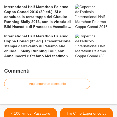
rettificata in extremis la graduatoria
International Half Marathon Palermo
maschile a squadre
Coppa Conad 2016 (3^ ed.). Si è
conclusa la terza tappa del Circuito
Running Sicily 2016, con la vittoria di
Bibi Hamad e di Francesca Vassallo
nella Mezza
International Half Marathon Palermo
Coppa Conad (3^ ed.). Presentazione
stampa dell'evento di Palermo che
chiude il Sicily Running Tour, con
Anna Incerti e Stefano Mei testimonial
allo start
Commenti
Aggiungere un commento
< 100 km del Passatore
Tre Cime Experience by