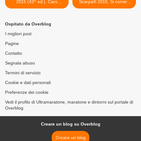
2015 (43^ ed.). Caro
Scarpa® 2015. Si correrà
Passatore, sono pronta
all'ombra delle tre cime di
Lavaredo. Novità di
quest'anno sarà l'Auronzo
Ospitato da Overblog
Vertical Contest >
I migliori post
Pagine
Contatto
Segnala abuso
Termini di servizio
Cookie e dati personali
Preferenze dei cookie
Vedi il profilo di Ultramaratone, maratone e dintorni sul portale di
Overblog
Creare un blog su Overblog
Creare un blog