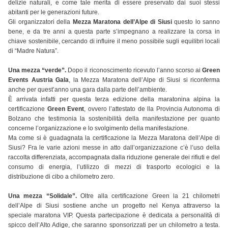
delizie naturali, e come tale merita di essere preservato dai suoi stessi
abitanti per le generazioni future.
Gli organizzatori della
Mezza Maratona dell’Alpe di Siusi
questo lo sanno
bene, e da tre anni a questa parte s’impegnano a realizzare la corsa in
chiave sostenibile, cercando di influire il meno possibile sugli equilibri locali
di “Madre Natura”.
Una mezza “verde”.
Dopo il riconoscimento ricevuto l’anno scorso ai
Green
Events Austria Gala
, la Mezza Maratona dell’Alpe di Siusi si riconferma
anche per quest’anno una gara dalla parte dell’ambiente.
È arrivata infatti per questa terza edizione della maratonina alpina la
certificazione
Green Event
, ovvero l’attestato de lla Provincia Autonoma di
Bolzano che testimonia la sostenibilità della manifestazione per quanto
concerne l’organizzazione e lo svolgimento della manifestazione.
Ma come si è guadagnata la certificazione la Mezza Maratona dell’Alpe di
Siusi? Fra le varie azioni messe in atto dall’organizzazione c’è l’uso della
raccolta differenziata, accompagnata dalla riduzione generale dei rifiuti e del
consumo di energia, l’utilizzo di mezzi di trasporto ecologici e la
distribuzione di cibo a chilometro zero.
Una mezza “Solidale”.
Oltre alla certificazione Green la 21 chilometri
dell’Alpe di Siusi sostiene anche un progetto nel Kenya attraverso la
speciale maratona VIP. Questa partecipazione è dedicata a personalità di
spicco dell’Alto Adige, che saranno sponsorizzati per un chilometro a testa.