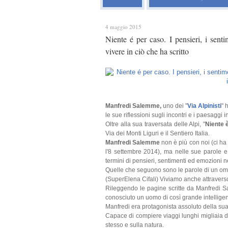
4 maggio 2015
Niente é per caso. I pensieri, i sen
vivere in ciò che ha scritto
Manfredi Salemme,
uno dei "
Via Alpinisti
" 
le sue riflessioni sugli incontri e i paesaggi
Oltre alla sua traversata delle Alpi, "
Niente 
Via dei Monti Liguri e il Sentiero Italia.
Manfredi Salemme
non è più con noi (ci h
l'8 settembre 2014), ma nelle sue parole e 
termini di pensieri, sentimenti ed emozioni n
Quelle che seguono sono le parole di un om
(SuperElena Cifali) Viviamo anche attraverso i
Rileggendo le pagine scritte da Manfredi S
conosciuto un uomo di così grande intelligen
Manfredi era protagonista assoluto della sua v
Capace di compiere viaggi lunghi migliaia di
stesso e sulla natura.