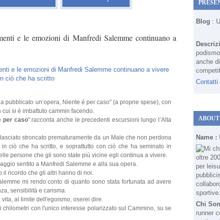
PRESE
Blog
: 
timenti e le emozioni di Manfredi Salemme continuano a
Descriz
podismo 
anche di
competit
Contatti
ha pubblicato un’opera, Niente é per caso" (a proprie spese), con
 in cui si è imbattuto cammin facendo.
ABOUT
è per caso
" racconta anche le precedenti escursioni lungo l’Alta
Name :
a lasciato stroncato prematuramente da un Male che non perdona
in ciò che ha scritto, e soprattutto con ciò che ha seminato in
elle persone che gli sono state più vicine egli continua a vivere.
aggio sentito a Manfredi Salemme e alla sua opera.
l ricordo che gli altri hanno di noi.
alemme mi rendo conto di quanto sono stata fortunata ad avere
za, sensibilità e carisma.
ita, al limite dell'egoismo, oserei dire.
Chi So
 chilometri con l'unico interesse polarizzato sul Cammino, su se
runner c