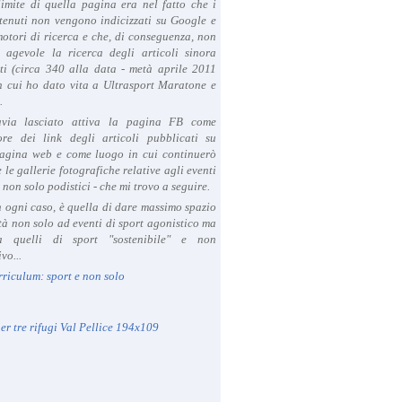
limite di quella pagina era nel fatto che i
tenuti non vengono indicizzati su Google e
 motori di ricerca e che, di conseguenza, non
a agevole la ricerca degli articoli sinora
ti (circa 340 alla data - metà aprile 2011
in cui ho dato vita a Ultrasport Maratone e
.
avia lasciato attiva la pagina FB come
ore dei link degli articoli pubblicati su
agina web e come luogo in cui continuerò
 le gallerie fotografiche relative agli eventi
- non solo podistici - che mi trovo a seguire.
in ogni caso, è quella di dare massimo spazio
ità non solo ad eventi di sport agonistico ma
 quelli di sport "sostenibile" e non
vo...
rriculum: sport e non solo