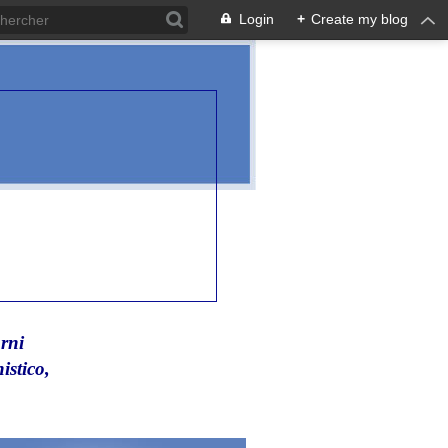
Login
+
Create my blog
rni
istico,