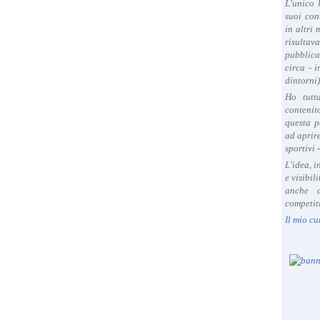
L'unico 
e
suoi con
n
in altri
t
risultav
pubblica
e
circa - 
,
dintorni)
M
Ho tutt
a
contenit
n
questa p
f
ad aprire
r
sportivi 
e
L'idea, 
d
e visibil
i
anche a
S
competiti
a
Il mio cu
l
e
m
m
e
,
p