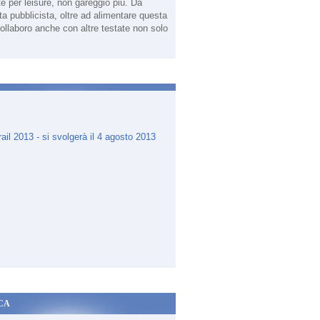
te per leisure, non gareggio più. Da
sta pubblicista, oltre ad alimentare questa
ollaboro anche con altre testate non solo
.
Manfredi Salemme nelle parole di Elena Cifali - Ultramaratone, m
CA