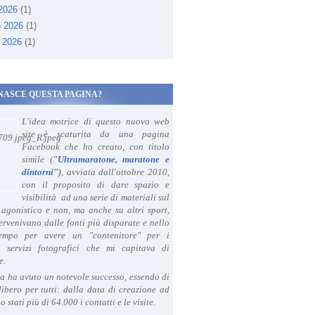
 2026
(1)
o 2026
(1)
 2026
(1)
NASCE QUESTA PAGINA?
L'idea motrice di questo nuovo web
site è scaturita da una pagina
Facebook che ho creato, con titolo
simile (
"
Ultramaratone, maratone e
dintorni
")
, avviata dall'ottobre 2010,
con il proposito di dare spazio e
visibilità ad una serie di materiali sul
agonistico e non, ma anche su altri sport,
ervenivano dalle fonti più disparate e nello
tempo per avere un "contenitore" per i
i servizi fotografici che mi capitava di
e.
a ha avuto un notevole successo, essendo di
libero per tutti: dalla data di creazione ad
o stati più di 64.000 i contatti e le visite.