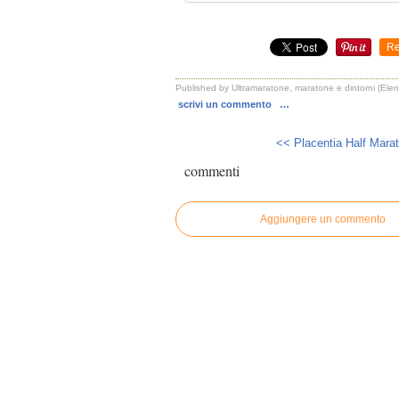
Re
Published by Ultramaratone, maratone e dintorni (Elena
scrivi un commento
…
<< Placentia Half Marath
commenti
Aggiungere un commento