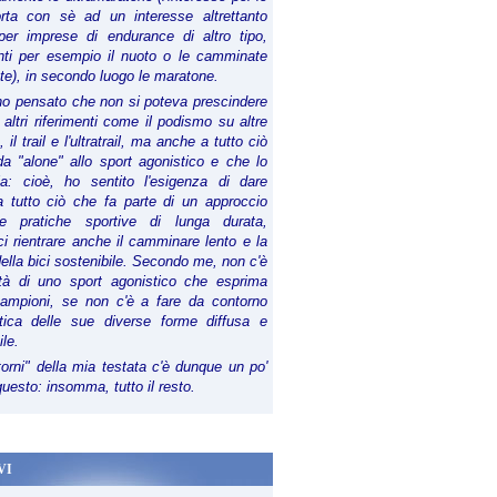
orta con sè ad un interesse altrettanto
per imprese di endurance di altro tipo,
anti per esempio il nuoto o le camminate
te), in secondo luogo le maratone.
ho pensato che non si poteva prescindere
 altri riferimenti come il podismo su altre
 il trail e l'ultratrail, ma anche a tutto ciò
a "alone" allo sport agonistico e che lo
ia: cioè, ho sentito l'esigenza di dare
a tutto ciò che fa parte di un approccio
le pratiche sportive di lunga durata,
i rientrare anche il camminare lento e la
della bici sostenibile. Secondo me, non c'è
lità di uno sport agonistico che esprima
campioni, se non c'è a fare da contorno
tica delle sue diverse forme diffusa e
ile.
torni" della mia testata c'è dunque un po'
 questo: insomma, tutto il resto.
VI