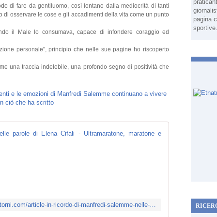
pratican
o di fare da gentiluomo, così lontano dalla mediocrità di tanti
giornali
 di osservare le cose e gli accadimenti della vita come un punto
pagina c
sportive
ndo il Male lo consumava, capace di infondere coraggio ed
azione personale", principio che nelle sue pagine ho riscoperto
n me una traccia indelebile, una profondo segno di positività che
In ricordo di 
L
'
8
s
e
t
http://www.ultramaratonemaratonedintorni.com/article-in-ricordo-di-manfredi-salemme-nelle-parole-di-elena-cifali-124533642.html
RICER
t