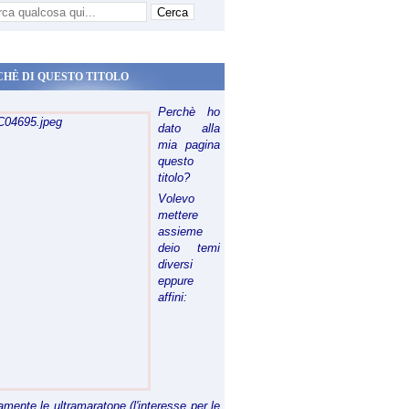
CHÈ DI QUESTO TITOLO
Perchè ho
dato alla
mia pagina
questo
titolo?
Volevo
mettere
assieme
deio temi
diversi
eppure
affini:
riamente le ultramaratone (l'interesse per le