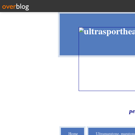
pe
Home
Ultramaratone, maratone