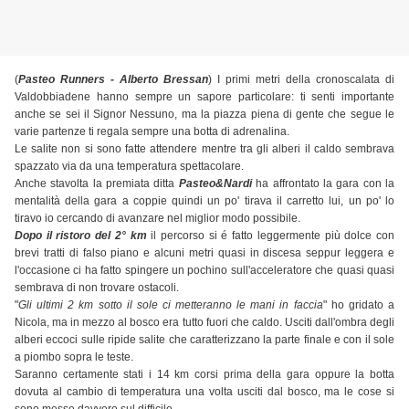
(
Pasteo Runners - Alberto Bressan
) I primi metri della cronoscalata di
Valdobbiadene hanno sempre un sapore particolare: ti senti importante
anche se sei il Signor Nessuno, ma la piazza piena di gente che segue le
varie partenze ti regala sempre una botta di adrenalina.
Le salite non si sono fatte attendere mentre tra gli alberi il caldo sembrava
spazzato via da una temperatura spettacolare.
Anche stavolta la premiata ditta
Pasteo&Nardi
ha affrontato la gara con la
mentalità della gara a coppie quindi un po' tirava il carretto lui, un po' lo
tiravo io cercando di avanzare nel miglior modo possibile.
Dopo il ristoro del 2° km
il percorso si é fatto leggermente più dolce con
brevi tratti di falso piano e alcuni metri quasi in discesa seppur leggera e
l'occasione ci ha fatto spingere un pochino sull'acceleratore che quasi quasi
sembrava di non trovare ostacoli.
"
Gli ultimi 2 km sotto il sole ci metteranno le mani in faccia
" ho gridato a
Nicola, ma in mezzo al bosco era tutto fuori che caldo. Usciti dall'ombra degli
alberi eccoci sulle ripide salite che caratterizzano la parte finale e con il sole
a piombo sopra le teste.
Saranno certamente stati i 14 km corsi prima della gara oppure la botta
dovuta al cambio di temperatura una volta usciti dal bosco, ma le cose si