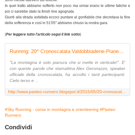
sono messe davvero sul difficile.
In quel tratto abbiamo sofferto non poco ma ormai erano le ultime fatiche e
poi ci sarebbe stato la finish line agognata.
Giunti alla strada asfaltata eccoci puntare al gonfiabile che decretava la fine
della sofferenza e così in 51'05'' abbiamo chiuso la nostra gara.
(
Per leggere tutto l'articolo segui il link sotto
)
Running: 20^ Cronoscalata Valdobbiadene-Pianezze
"La montagna è solo pianura che si mette in verticale!". E'
con queste parole che stamattina Alex Geronazzo, speaker
ufficiale della cronoscalata, ha accolto i tanti partecipanti.
Cielo terso e ...
http://www.pasteo-runners.blogspot.it/2015/05/20-cronoscalata-valdobbiadene-pianezze.html
#Sky Running - corsa in montagna e orienteering
#Pasteo
Runners
Condividi