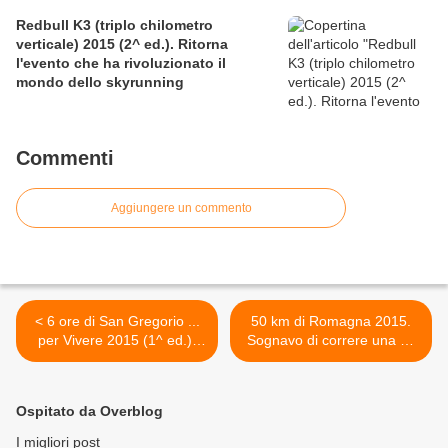
Redbull K3 (triplo chilometro
verticale) 2015 (2^ ed.). Ritorna
l'evento che ha rivoluzionato il
mondo dello skyrunning
Commenti
Aggiungere un commento
< 6 ore di San Gregorio ...
50 km di Romagna 2015.
per Vivere 2015 (1^ ed.).
Sognavo di correre una 50
Un Mondo fatto solo di NOI
km su strada: e il sogno è
(Eleonora Suizzo)
diventato realtà >
Ospitato da Overblog
I migliori post