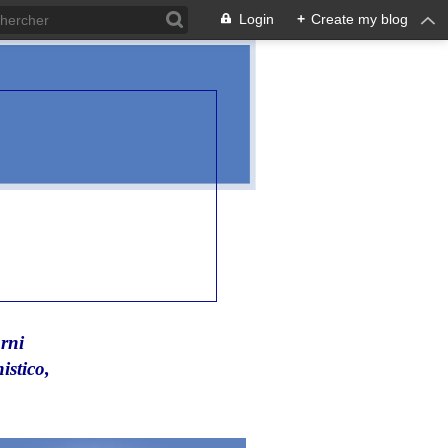
Login
+
Create my blog
rni
istico,