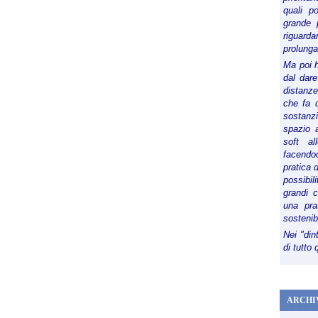
quali p
grande 
riguard
prolunga
Ma poi 
dal dare
distanze,
che fa d
sostanz
spazio 
soft al
facendoc
pratica 
possibi
grandi 
una pra
sostenib
Nei "din
di tutto
ARCHI