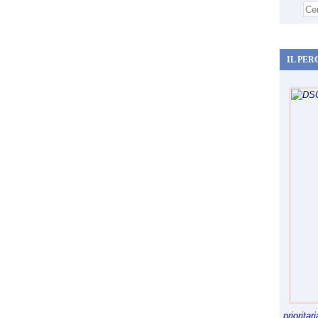
IL PER
priorita