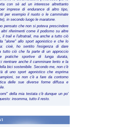
orta con sè ad un interesse altrettanto
per imprese di endurance di altro tipo,
anti per esempio il nuoto o le camminate
te), in secondo luogo le maratone.
ho pensato che non si poteva prescindere
 altri riferimenti come il podismo su altre
 il trail e l'ultratrail, ma anche a tutto ciò
a "alone" allo sport agonistico e che lo
ia: cioè, ho sentito l'esigenza di dare
a tutto ciò che fa parte di un approccio
le pratiche sportive di lunga durata,
i rientrare anche il camminare lento e la
della bici sostenibile. Secondo me, non c'è
lità di uno sport agonistico che esprima
campioni, se non c'è a fare da contorno
tica delle sue diverse forme diffusa e
ile.
torni" della mia testata c'è dunque un po'
 questo: insomma, tutto il resto.
VI