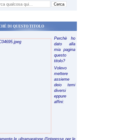
CHÈ DI QUESTO TITOLO
Perchè ho
dato alla
mia pagina
questo
titolo?
Volevo
mettere
assieme
deio temi
diversi
eppure
affini:
riamente le ultramaratone (l'interesse per le