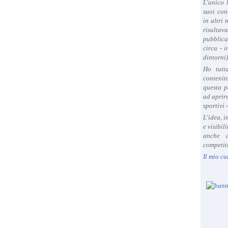
L'unico 
suoi con
in altri
risultav
pubblica
circa - 
dintorni)
Ho tutt
contenit
questa p
ad aprire
sportivi 
L'idea, 
e visibil
anche a
competiti
Il mio cu