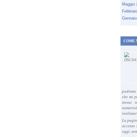
Maggio
Febbrai
Gennaio
COME 
podismo 
che mi p
stesso 
numeros
realizzar
La pagin
accesso 
oggi, son