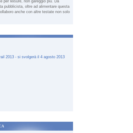
te per leisure, non gareggio più. Da
sta pubblicista, oltre ad alimentare questa
ollaboro anche con altre testate non solo
.
CA