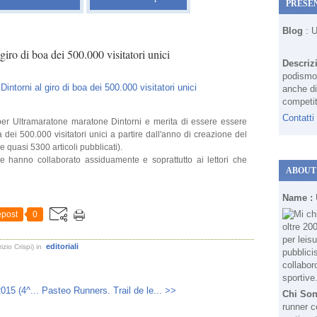
PRESE
Blog
: 
iro di boa dei 500.000 visitatori unici
Descriz
podismo 
anche di
competit
Contatti
er Ultramaratone maratone Dintorni e merita di essere essere
 dei 500.000 visitatori unici a partire dall'anno di creazione del
 quasi 5300 articoli pubblicati).
he hanno collaborato assiduamente e soprattutto ai lettori che
ABOUT
Name :
post
0
editoriali
zio Crispi)
in
015 (4^...
Pasteo Runners. Trail de le... >>
Chi So
runner c