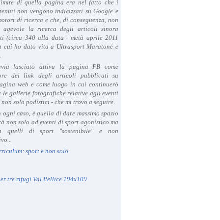
limite di quella pagina era nel fatto che i
tenuti non vengono indicizzati su Google e
 motori di ricerca e che, di conseguenza, non
a agevole la ricerca degli articoli sinora
ti (circa 340 alla data - metà aprile 2011
in cui ho dato vita a Ultrasport Maratone e
.
avia lasciato attiva la pagina FB come
ore dei link degli articoli pubblicati su
agina web e come luogo in cui continuerò
 le gallerie fotografiche relative agli eventi
- non solo podistici - che mi trovo a seguire.
in ogni caso, è quella di dare massimo spazio
ità non solo ad eventi di sport agonistico ma
 quelli di sport "sostenibile" e non
vo...
rriculum: sport e non solo