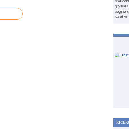
pratican
giornali
pagina c
sportive
RICER