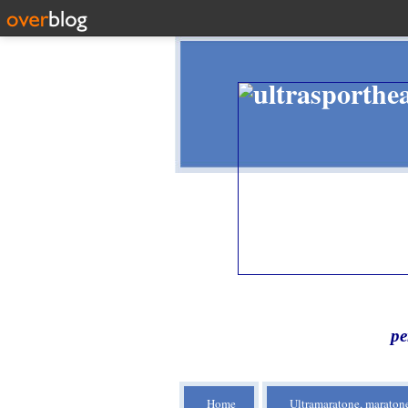
pe
Home
Ultramaratone, maratone