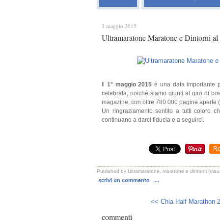
3 maggio 2015
Ultramaratone Maratone e Dintorni al g
Il
1° maggio 2015
è una data importante p
celebrata, poiché siamo giunti al giro di boa
magazine, con oltre 780.000 pagine aperte (e
Un ringraziamento sentito a tutti coloro c
continuano a darci fiducia e a seguirci.
Re
Published by Ultramaratone, maratone e dintorni (mauri
scrivi un commento
…
<< Chia Half Marathon 2
commenti