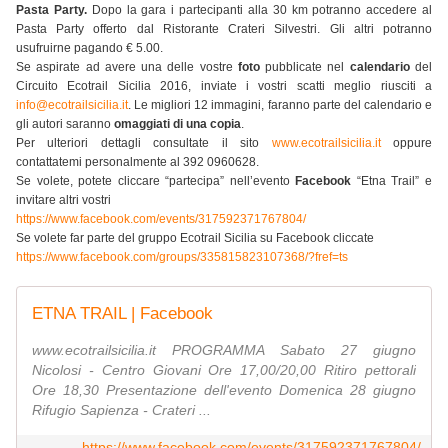
Pasta Party.
Dopo la gara i partecipanti alla 30 km potranno accedere al
Pasta Party offerto dal Ristorante Crateri Silvestri. Gli altri potranno
usufruirne pagando € 5.00.
Se aspirate ad avere una delle vostre
foto
pubblicate nel
calendario
del
Circuito Ecotrail Sicilia 2016, inviate i vostri scatti meglio riusciti a
info@ecotrailsicilia.it
. Le migliori 12 immagini, faranno parte del calendario e
gli autori saranno
omaggiati di una copia
.
Per ulteriori dettagli consultate il sito
www.ecotrailsicilia.it
oppure
contattatemi personalmente al 392 0960628.
Se volete, potete cliccare “partecipa” nell’evento
Facebook
“Etna Trail” e
invitare altri vostri
https://www.facebook.com/events/317592371767804/
Se volete far parte del gruppo Ecotrail Sicilia su Facebook cliccate
https://www.facebook.com/groups/335815823107368/?fref=ts
ETNA TRAIL | Facebook
www.ecotrailsicilia.it PROGRAMMA Sabato 27 giugno
Nicolosi - Centro Giovani Ore 17,00/20,00 Ritiro pettorali
Ore 18,30 Presentazione dell'evento Domenica 28 giugno
Rifugio Sapienza - Crateri ...
https://www.facebook.com/events/317592371767804/