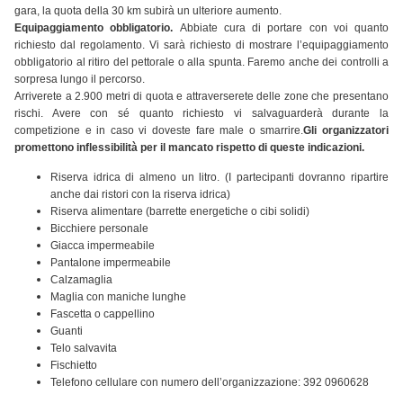
gara, la quota della 30 km subirà un ulteriore aumento.
Equipaggiamento obbligatorio.
Abbiate cura di portare con voi quanto
richiesto dal regolamento. Vi sarà richiesto di mostrare l’equipaggiamento
obbligatorio al ritiro del pettorale o alla spunta. Faremo anche dei controlli a
sorpresa lungo il percorso.
Arriverete a 2.900 metri di quota e attraverserete delle zone che presentano
rischi. Avere con sé quanto richiesto vi salvaguarderà durante la
competizione e in caso vi doveste fare male o smarrire.
Gli organizzatori
promettono inflessibilità per il mancato rispetto di queste indicazioni.
Riserva idrica di almeno un litro. (I partecipanti dovranno ripartire
anche dai ristori con la riserva idrica)
Riserva alimentare (barrette energetiche o cibi solidi)
Bicchiere personale
Giacca impermeabile
Pantalone impermeabile
Calzamaglia
Maglia con maniche lunghe
Fascetta o cappellino
Guanti
Telo salvavita
Fischietto
Telefono cellulare con numero dell’organizzazione: 392 0960628