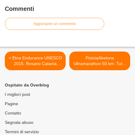
Commenti
Aggiungere un commento
< Etna Endurance UNESCO
PistoiaAbetone
2015. Rosario Catania
Ultramarathon 50 km. Tutto
pronto allo start per una
pronto allo start. Nuovo
grande, poliedrica, impresa
record di partecipanti e
di endurance in cui l'Etna
parterre >
Ospitato da Overblog
sarà percorso in su e giù, in
lungo e largo
I migliori post
Pagine
Contatto
Segnala abuso
Termini di servizio