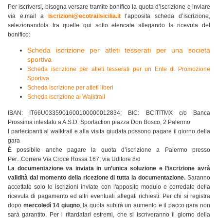
Per iscriversi, bisogna versare tramite bonifico la quota d’iscrizione e inviare
via e.mail a
iscrizioni@ecotrailsicilia.it
l’apposita scheda d’iscrizione,
selezionandola tra quelle qui sotto elencate allegando la ricevuta del
bonifico:
Scheda iscrizione per atleti tesserati per una società
sportiva
Scheda iscrizione per atleti tesserati per un Ente di Promozione
Sportiva
Scheda iscrizione per atleti liberi
Scheda iscrizione al Walktrail
IBAN: IT66U0335901600100000012834; BIC: BCITITMX c/o Banca
Prossima intestato a A.S.D. Sportaction piazza Don Bosco, 2 Palermo
I partecipanti al walktrail e alla visita giudata possono pagare il giorno della
gara
È possibile anche pagare la quota d’iscrizione a Palermo presso
Per...Correre Via Croce Rossa 167; via Uditore 8/d
La documentazione va inviata in un’unica soluzione e l
’iscrizione avrà
validità dal momento della ricezione di tutta la documentazione.
Saranno
accettate solo le iscrizioni inviate con l'apposito modulo e corredate della
ricevuta di pagamento ed altri eventuali allegati richiesti. Per chi si registra
dopo
mercoledì 14 giugno
, la quota subirà un aumento e il pacco gara non
sarà garantito. Per i ritardatari estremi, che si iscriveranno il giorno della