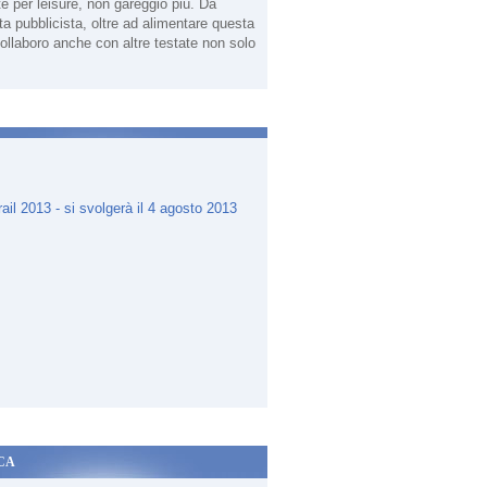
te per leisure, non gareggio più. Da
sta pubblicista, oltre ad alimentare questa
ollaboro anche con altre testate non solo
.
CA