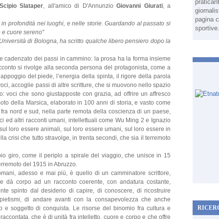
pratican
Scipio Slataper
, all'amico di D'Annunzio
Giovanni Giurati
, a
giornali
pagina c
 in profondità nei luoghi, e nelle storie. Guardando al passato si
sportive
o e cuore sereno"
l’Università di Bologna, ha scritto qualche libero pensiero dopo la
 e cadenzato dei passi in cammino: la prosa ha la forma insieme
racconto si rivolge alla seconda persona del protagonista, come a
’appoggio del piede, l’energia della spinta, il rigore della parola
voci, accoglie passi di altre scritture, che si muovono nello spazio
smo: voci che sono giustapposte con grazia, ad offrire un affresco
oto della Marsica, elaborato in 100 anni di storia, e vasto come
, fra nord e sud, nella parte remota della coscienza di un paese,
ci ed altri racconti umani, intellettuali come Wu Ming 2 e Ignazio
ul loro essere animali, sul loro essere umani, sul loro essere in
a crisi che tutto stravolge, in trenta secondi, che sia il terremoto
o giro, come il periplo a spirale del viaggio, che unisce in 15
 terremoto del 1915 in Abruzzo.
mani, adesso e mai più, è quello di un camminatore scrittore,
he dà corpo ad un racconto coerente, con andatura costante,
te spinto dal desiderio di capire, di conoscere, di ricostruire
a pietismi, di andare avanti con la consapevolezza che anche
RICER
to e soggetto di conquista. Le risorse del binomio fra cultura e
ccontata, che è di unità fra intelletto, cuore e corpo e che offre