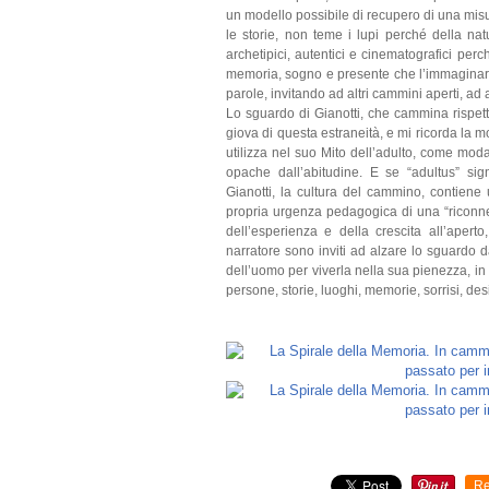
un modello possibile di recupero di una mi
le storie, non teme i lupi perché della na
archetipici, autentici e cinematografici pe
memoria, sogno e presente che l’immaginario c
parole, invitando ad altri cammini aperti, ad a
Lo sguardo di Gianotti, che cammina rispetto
giova di questa estraneità, e mi ricorda la 
utilizza nel suo Mito dell’adulto, come mod
opache dall’abitudine. E se “adultus” sign
Gianotti, la cultura del cammino, contiene 
propria urgenza pedagogica di una “riconnes
dell’esperienza e della crescita all’apert
narratore sono inviti ad alzare lo sguardo d
dell’uomo per viverla nella sua pienezza, in
persone, storie, luoghi, memorie, sorrisi, des
Re