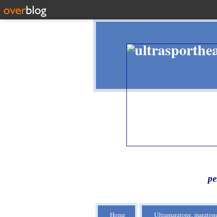
pe
Home
Ultramaratone, maratone