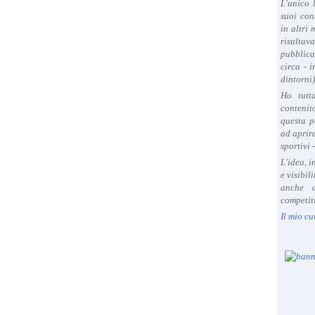
L'unico 
suoi con
in altri
risultav
pubblica
circa - 
dintorni)
Ho tutt
contenit
questa p
ad aprire
sportivi 
L'idea, 
e visibil
anche a
competiti
Il mio cu