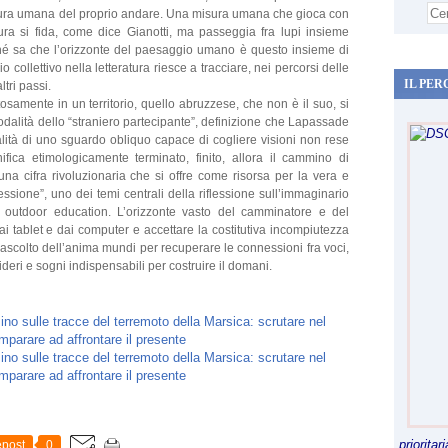
sura umana del proprio andare. Una misura umana che gioca con
tura si fida, come dice Gianotti, ma passeggia fra lupi insieme
rché sa che l’orizzonte del paesaggio umano è questo insieme di
ollettivo nella letteratura riesce a tracciare, nei percorsi delle
IL PER
ltri passi.
samente in un territorio, quello abruzzese, che non è il suo, si
modalità dello “straniero partecipante”, definizione che Lapassade
alità di uno sguardo obliquo capace di cogliere visioni non rese
ifica etimologicamente terminato, finito, allora il cammino di
una cifra rivoluzionaria che si offre come risorsa per la vera e
sione”, uno dei temi centrali della riflessione sull’immaginario
o, outdoor education. L’orizzonte vasto del camminatore e del
ai tablet e dai computer e accettare la costitutiva incompiutezza
 ascolto dell’anima mundi per recuperare le connessioni fra voci,
ideri e sogni indispensabili per costruire il domani.
priorita
post
0