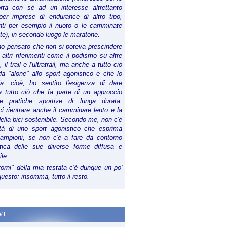
orta con sè ad un interesse altrettanto
per imprese di endurance di altro tipo,
anti per esempio il nuoto o le camminate
te), in secondo luogo le maratone.
ho pensato che non si poteva prescindere
 altri riferimenti come il podismo su altre
 il trail e l'ultratrail, ma anche a tutto ciò
a "alone" allo sport agonistico e che lo
ia: cioè, ho sentito l'esigenza di dare
a tutto ciò che fa parte di un approccio
le pratiche sportive di lunga durata,
i rientrare anche il camminare lento e la
della bici sostenibile. Secondo me, non c'è
lità di uno sport agonistico che esprima
campioni, se non c'è a fare da contorno
tica delle sue diverse forme diffusa e
ile.
torni" della mia testata c'è dunque un po'
 questo: insomma, tutto il resto.
VI