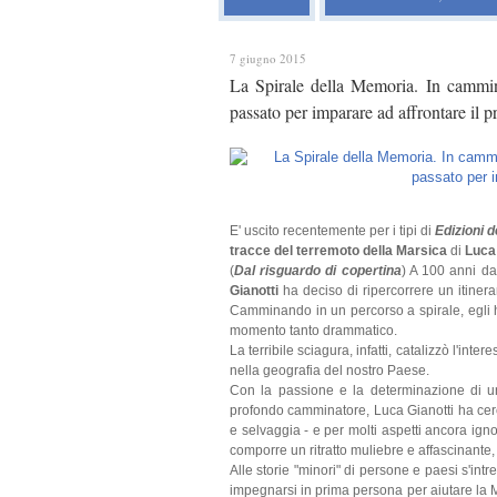
7 giugno 2015
La Spirale della Memoria. In cammino
passato per imparare ad affrontare il p
E' uscito recentemente per i tipi di
Edizioni 
tracce del terremoto della Marsica
di
Luca 
(
Dal risguardo di copertina
) A 100 anni da
Gianotti
ha deciso di ripercorrere un itinera
Camminando in un percorso a spirale, egli h
momento tanto drammatico.
La terribile sciagura, infatti, catalizzò l'i
nella geografia del nostro Paese.
Con la passione e la determinazione di uno
profondo camminatore, Luca Gianotti ha cerca
e selvaggia - e per molti aspetti ancora ign
comporre un ritratto muliebre e affascinante, 
Alle storie "minori" di persone e paesi s'int
impegnarsi in prima persona per aiutare la 