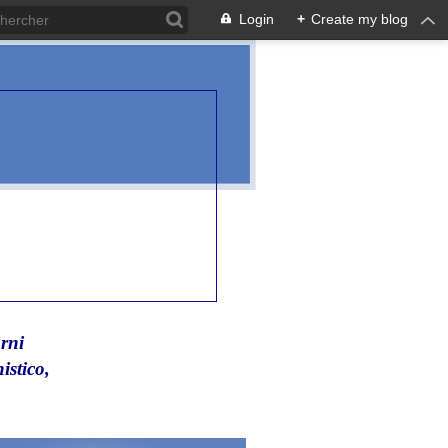
Login
+
Create my blog
rni
istico,