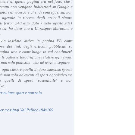
limite di quella pagina era nel fatto che i
tenuti non vengono indicizzati su Google e
 motori di ricerca e che, di conseguenza, non
a agevole la ricerca degli articoli sinora
ti (circa 340 alla data - metà aprile 2011
in cui ho dato vita a Ultrasport Maratone e
.
avia lasciato attiva la pagina FB come
ore dei link degli articoli pubblicati su
agina web e come luogo in cui continuerò
 le gallerie fotografiche relative agli eventi
- non solo podistici - che mi trovo a seguire.
in ogni caso, è quella di dare massimo spazio
ità non solo ad eventi di sport agonistico ma
 quelli di sport "sostenibile" e non
vo...
rriculum: sport e non solo