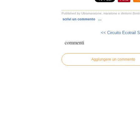
Published by Ultramaratone, maratone e dintorni (fonti
scrivi un commento
…
<< Circuito Ecotrail Si
commenti
Aggiungere un commento