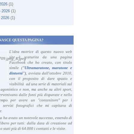
 2026
(1)
o 2026
(1)
 2026
(1)
NASCE QUESTA PAGINA?
L'idea motrice di questo nuovo web
site è scaturita da una pagina
Facebook che ho creato, con titolo
simile (
"
Ultramaratone, maratone e
dintorni
")
, avviata dall'ottobre 2010,
con il proposito di dare spazio e
visibilità ad una serie di materiali sul
agonistico e non, ma anche su altri sport,
ervenivano dalle fonti più disparate e nello
tempo per avere un "contenitore" per i
i servizi fotografici che mi capitava di
e.
a ha avuto un notevole successo, essendo di
libero per tutti: dalla data di creazione ad
o stati più di 64.000 i contatti e le visite.