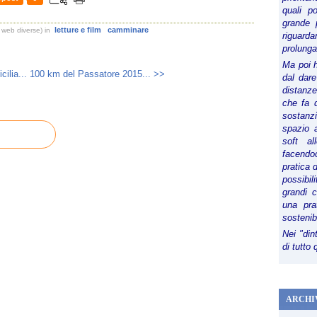
quali p
grande 
letture e film
camminare
 web diverse)
in
riguard
prolunga
Ma poi 
cilia...
100 km del Passatore 2015... >>
dal dare
distanze,
che fa d
sostanz
spazio 
soft al
facendoc
pratica 
possibi
grandi 
una pra
sostenib
Nei "din
di tutto
ARCHI