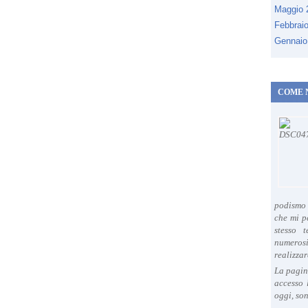
Maggio
Febbrai
Gennaio
COME 
podismo 
che mi p
stesso 
numeros
realizzar
La pagin
accesso 
oggi, son