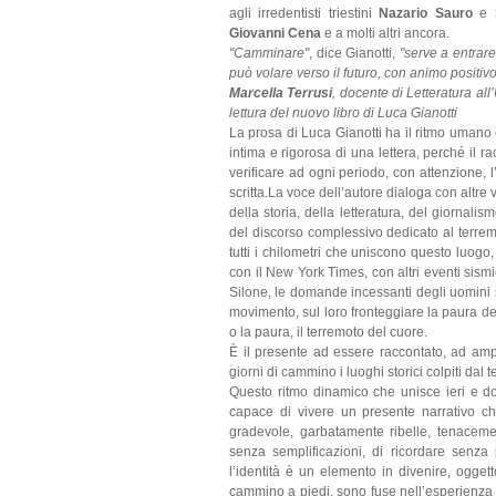
agli irredentisti triestini
Nazario Sauro
e
Giovanni Cena
e a molti altri ancora.
"Camminare"
, dice Gianotti,
"serve a entrare
può volare verso il futuro, con animo positiv
Marcella Terrusi
, docente di Letteratura al
lettura del nuovo libro di Luca Gianotti
La prosa di Luca Gianotti ha il ritmo umano
intima e rigorosa di una lettera, perché il 
verificare ad ogni periodo, con attenzione, l
scritta.La voce dell’autore dialoga con altre 
della storia, della letteratura, del giornali
del discorso complessivo dedicato al terrem
tutti i chilometri che uniscono questo luogo
con il New York Times, con altri eventi sismi
Silone, le domande incessanti degli uomini s
movimento, sul loro fronteggiare la paura dell
o la paura, il terremoto del cuore.
È il presente ad essere raccontato, ad ampi
giorni di cammino i luoghi storici colpiti dal
Questo ritmo dinamico che unisce ieri e do
capace di vivere un presente narrativo c
gradevole, garbatamente ribelle, tenacemen
senza semplificazioni, di ricordare senz
l’identità è un elemento in divenire, ogget
cammino a piedi, sono fuse nell’esperienza ra