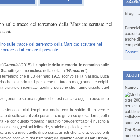
PRESE
Blog
: 
 sulle tracce del terremoto della Marsica: scrutare nel
Descriz
resente
podismo 
anche di
competit
Contatti
dei Cammini
(2015)
,
La spirale della memoria. In cammino sulle
Gianotti
(volume incluso nella collana "
Wanderer
").
ABOUT
l terremoto che il 13 gennaio 1915 sconvolse la Marsica,
Luca
rio che si snoda tra i paesi che ne furono maggiormente colpiti.
Name :
a visitato e incontrato luoghi e persone che hanno vissuto quel
nteresse generale su una regione che resta ancora oggi un buco nero
 storico di altri tempi, ma anche con lo spirito di un vero e
to di sollevare il velo pesante che grava su questa terra, bella
ota
- e con questo "
oggetto narrativo non-identificato
" è riuscito a
ricco di suggestioni letterarie, storiche e psicologiche.
Chi So
recciano dunque quelle di personaggi noti che, allora, decisero di
runner c
Marsica sconvolta dal terremoto; da
Ignazio Silone
a
Don Orione
,