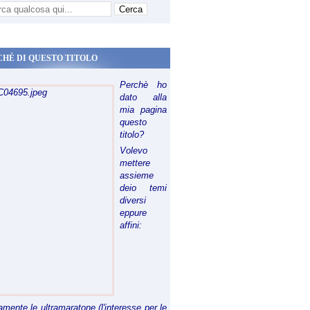
CHÈ DI QUESTO TITOLO
Perchè ho
dato alla
mia pagina
questo
titolo?
Volevo
mettere
assieme
deio temi
diversi
eppure
affini:
riamente le ultramaratone (l'interesse per le