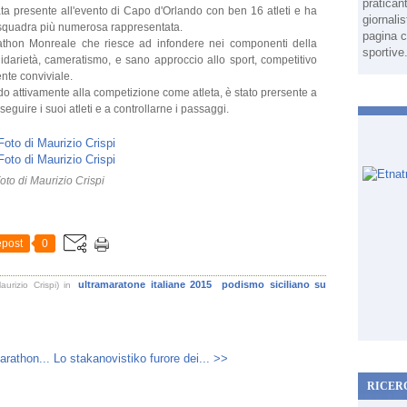
pratican
ata presente all'evento di Capo d'Orlando con ben 16 atleti e ha
giornali
 squadra più numerosa rappresentata.
pagina c
thon Monreale che riesce ad infondere nei componenti della
sportive
lidarietà, cameratismo, e sano approccio allo sport, competitivo
nte conviviale.
ndo attivamente alla competizione come atleta, è stato prersente a
eguire i suoi atleti e a controllarne i passaggi.
oto di Maurizio Crispi
post
0
ultramaratone italiane 2015
podismo siciliano su
urizio Crispi)
in
arathon...
Lo stakanovistiko furore dei... >>
RICER