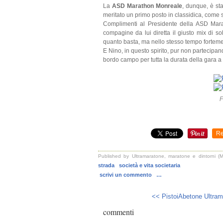
La
ASD Marathon Monreale
, dunque, è st
meritato un primo posto in classidica, come
Complimenti al Presidente della ASD Mara
compagine da lui diretta il giusto mix di so
quanto basta, ma nello stesso tempo forteme
E Nino, in questo spirito, pur non partecipa
bordo campo per tutta la durata della gara a s
F
Re
Published by Ultramaratone, maratone e dintorni (Ma
strada
società e vita societaria
scrivi un commento
…
<< PistoiAbetone Ultram
commenti