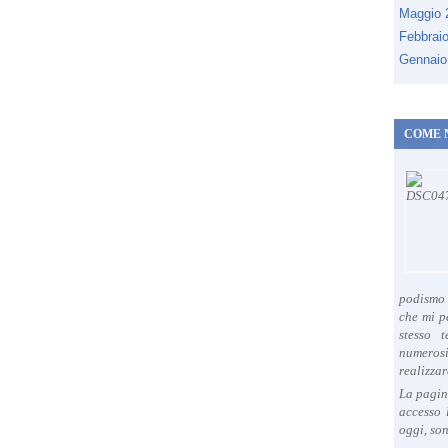
Maggio
Febbrai
Gennaio
COME 
podismo 
che mi p
stesso 
numeros
realizzar
La pagin
accesso 
oggi, son