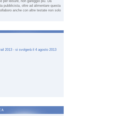
te per leisure, non gareggio più. Da
sta pubblicista, oltre ad alimentare questa
ollaboro anche con altre testate non solo
.
CA