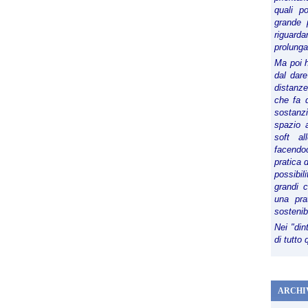
quali p
grande 
riguard
prolunga
Ma poi 
dal dare
distanze,
che fa d
sostanz
spazio 
soft al
facendoc
pratica 
possibi
grandi 
una pra
sostenib
Nei "din
di tutto
ARCHI