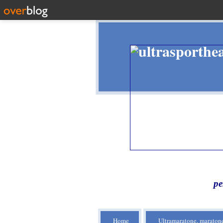
pe
Home
Ultramaratone, maratone