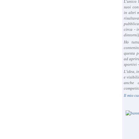
L'unico 
suoi con
in altri
risultav
pubblica
circa - 
dintorni)
Ho tutt
contenit
questa p
ad aprire
sportivi 
L'idea, 
e visibil
anche a
competiti
Il mio cu