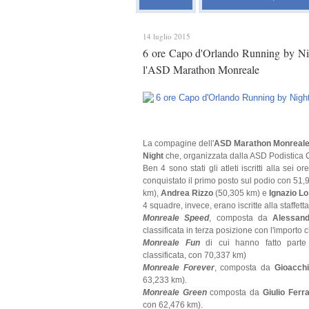
14 luglio 2015
6 ore Capo d'Orlando Running by Nigh
l'ASD Marathon Monreale
La compagine dell'
ASD Marathon Monreal
Night
che, organizzata dalla ASD Podistica C
Ben 4 sono stati gli atleti iscritti alla sei 
conquistato il primo posto sul podio con 51,
km),
Andrea Rizzo
(50,305 km) e
Ignazio L
4 squadre, invece, erano iscritte alla staffetta
Monreale Speed
, composta da
Alessand
classificata in terza posizione con l'importo 
Monreale Fun
di cui hanno fatto part
classificata, con 70,337 km)
Monreale Forever
, composta da
Gioacch
63,233 km).
Monreale Green
composta da
Giulio Ferr
con 62,476 km).