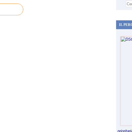
IL PER
priorita