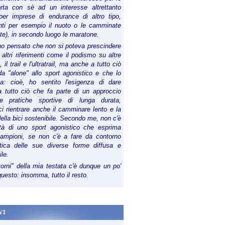
orta con sè ad un interesse altrettanto
per imprese di endurance di altro tipo,
anti per esempio il nuoto o le camminate
te), in secondo luogo le maratone.
ho pensato che non si poteva prescindere
 altri riferimenti come il podismo su altre
 il trail e l'ultratrail, ma anche a tutto ciò
a "alone" allo sport agonistico e che lo
ia: cioè, ho sentito l'esigenza di dare
a tutto ciò che fa parte di un approccio
le pratiche sportive di lunga durata,
i rientrare anche il camminare lento e la
della bici sostenibile. Secondo me, non c'è
lità di uno sport agonistico che esprima
campioni, se non c'è a fare da contorno
tica delle sue diverse forme diffusa e
ile.
torni" della mia testata c'è dunque un po'
 questo: insomma, tutto il resto.
VI