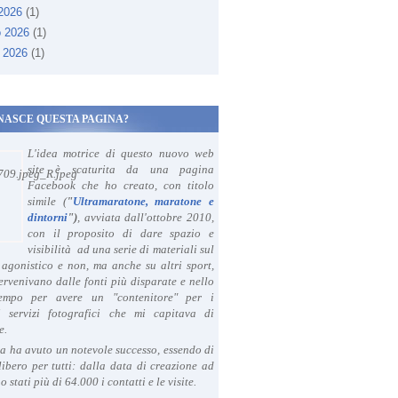
 2026
(1)
o 2026
(1)
 2026
(1)
NASCE QUESTA PAGINA?
L'idea motrice di questo nuovo web
site è scaturita da una pagina
Facebook che ho creato, con titolo
simile (
"
Ultramaratone, maratone e
dintorni
")
, avviata dall'ottobre 2010,
con il proposito di dare spazio e
visibilità ad una serie di materiali sul
agonistico e non, ma anche su altri sport,
ervenivano dalle fonti più disparate e nello
tempo per avere un "contenitore" per i
i servizi fotografici che mi capitava di
e.
a ha avuto un notevole successo, essendo di
libero per tutti: dalla data di creazione ad
o stati più di 64.000 i contatti e le visite.