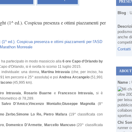
PRESE
Blog
: 
t (1^ ed.). Cospicua presenza e ottimi piazzamenti per
Descriz
podismo 
anche di
competit
Contatti
e
ha partecipato in modo massiccio alla
6 ore Capo d'Orlando by
apo d'Orlando, si è svolta lo scorso 11 luglio 2015.
ABOUT
ore individuale: una donna,
Martina Intravaia
(che, per inciso, ha
991 km percorsi e 25^ assoluta) e poi
Andrea Arcangelo
(51,991
Name :
o Iacono
(45,995 km).
ro Intravaia
,
Rosario Buarne
e
Francesco Intravaia,
si è
chilometrico di 78,289.
e
Salvo D'Amico
,
Vincenzo Montalto
,
Giuseppe Magnolia
(8^
ino Zerbo
,
Simone Lo Re,
Pietro Mafara
(19^ classificata con
Chi So
aro
,
Domenico D'Armette
,
Marcello Mancuso
(20^ classificata
runner c