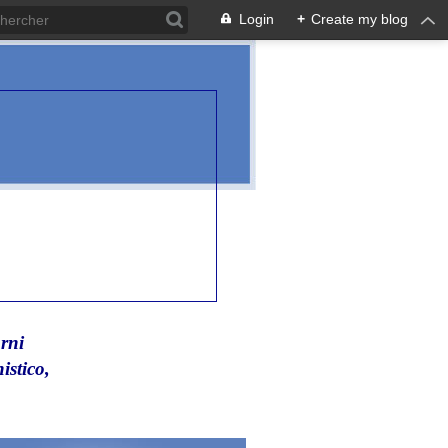
Login
+
Create my blog
rni
istico,