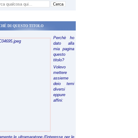
CHÈ DI QUESTO TITOLO
Perchè ho
dato alla
mia pagina
questo
titolo?
Volevo
mettere
assieme
deio temi
diversi
eppure
affini:
riamente le ultramaratone (l'interesse per le