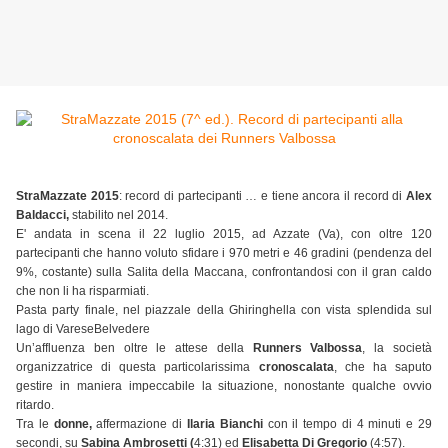
StraMazzate 2015
: record di partecipanti … e tiene ancora il record di
Alex
Baldacci,
stabilito nel 2014.
E' andata in scena il 22 luglio 2015, ad Azzate (Va), con oltre 120
partecipanti che hanno voluto sfidare i 970 metri e 46 gradini (pendenza del
9%, costante) sulla Salita della Maccana, confrontandosi con il gran caldo
che non li ha risparmiati.
Pasta party finale, nel piazzale della Ghiringhella con vista splendida sul
lago di VareseBelvedere
Un’affluenza ben oltre le attese della
Runners Valbossa
, la società
organizzatrice di questa particolarissima
cronoscalata
, che ha saputo
gestire in maniera impeccabile la situazione, nonostante qualche ovvio
ritardo.
Tra le
donne,
affermazione di
Ilaria Bianchi
con il tempo di 4 minuti e 29
secondi, su
Sabina Ambrosetti (
4:31) ed
Elisabetta Di Gregorio
(4:57).