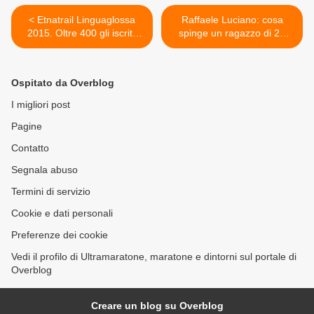
< Etnatrail Linguaglossa
Raffaele Luciano: cosa
2015. Oltre 400 gli iscritti
spinge un ragazzo di 29
con atleti di molte nazioni.
anni a decidere di correre
Marco Olmo testimonial
50 km e a sognare solo le
ultra? >
Ospitato da Overblog
I migliori post
Pagine
Contatto
Segnala abuso
Termini di servizio
Cookie e dati personali
Preferenze dei cookie
Vedi il profilo di Ultramaratone, maratone e dintorni sul portale di
Overblog
Creare un blog su Overblog