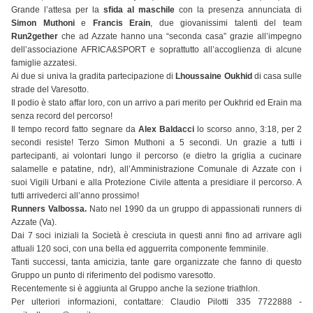
Grande l’attesa per la
sfida al maschile
con la presenza annunciata di
Simon Muthoni
e
Francis Erain
, due giovanissimi talenti del team
Run2gether
che ad Azzate hanno una “seconda casa” grazie all’impegno
dell’associazione AFRICA&SPORT e soprattutto all’accoglienza di alcune
famiglie azzatesi.
Ai due si univa la gradita partecipazione di
Lhoussaine Oukhid
di casa sulle
strade del Varesotto.
Il podio è stato affar loro, con un arrivo a pari merito per Oukhrid ed Erain ma
senza record del percorso!
Il tempo record fatto segnare da
Alex Baldacci
lo scorso anno, 3:18, per 2
secondi resiste! Terzo Simon Muthoni a 5 secondi. Un grazie a tutti i
partecipanti, ai volontari lungo il percorso (e dietro la griglia a cucinare
salamelle e patatine, ndr), all’Amministrazione Comunale di Azzate con i
suoi Vigili Urbani e alla Protezione Civile attenta a presidiare il percorso. A
tutti arrivederci all’anno prossimo!
Runners Valbossa.
Nato nel 1990 da un gruppo di appassionati runners di
Azzate (Va).
Dai 7 soci iniziali la Società è cresciuta in questi anni fino ad arrivare agli
attuali 120 soci, con una bella ed agguerrita componente femminile.
Tanti successi, tanta amicizia, tante gare organizzate che fanno di questo
Gruppo un punto di riferimento del podismo varesotto.
Recentemente si è aggiunta al Gruppo anche la sezione triathlon.
Per ulteriori informazioni, contattare: Claudio Pilotti 335 7722888 -