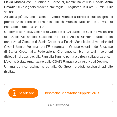
Flavia Modica
con un tempo di 3h35'57i, mentre ha chiuso il podio
Anna
Cavallo
UISP Vignola Modena che taglia il traguardo in 3 ore 50 minuti 32
secondi.
All’ atleta più anziano il “Sempre Verde”
Michele D’Errico
é stato ssegnato il
premio Arkia Iblea in forza alla società Marsala Doc, che è arrivato al
traguardo in appena 3h24'02.
Un doveroso ringraziamento al Comune di Chiaramonte Gulfi all’Assessore
allo Sport Alessandro Cascone, all Hotel Antica Stazione luogo della
partenza, al Comune di Santa Croce, alla Polizia Municipale, ai volontari del
Cives Infermieri Volontari per l’Emergenza, al Gruppo Volontari del Soccorso
di Santa Croce, alla Federazione Cronometristi Iblei, a tutti i volontari
dislocati nel tracciato, alla Famiglia Tumino per la preziosa collaborazione.
L'evento é stato organizzato dallo CSAIN Ragusa e da Asd No al Doping.
Un grande riconoscimento va alla Go-Green prodotti ecologici ad alto
risultato.
Scaricare
Classifiche Maratona filippide 2015
Le classifiche