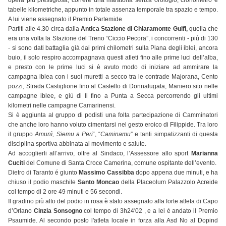
opera più prestigiosa, correre una maratona senza orologio, cronometro e
tabelle kilometriche, appunto in totale assenza temporale tra spazio e tempo.
A lui viene assegnato il Premio Partemide
Partiti alle 4.30 circa dalla
Antica Stazione di Chiaramonte Gulfi,
quella che
era una volta la Stazione del Treno “Ciccio Pecora”, i concorrenti - più di 130
- si sono dati battaglia già dai primi chilometri sulla Piana degli iblei, ancora
buio, il solo respiro accompagnava questi atleti fino alle prime luci dell’alba,
e presto con le prime luci si è avuto modo di iniziare ad ammirare la
campagna iblea con i suoi muretti a secco tra le contrade Majorana, Cento
pozzi, Strada Castiglione fino al Castello di Donnafugata, Maniero sito nelle
campagne iblee, e giù di li fino a Punta a Secca percorrendo gli ultimi
kilometri nelle campagne Camarinensi.
Si è aggiunta al gruppo di podisti una folta partecipazione di Camminatori
che anche loro hanno voluto cimentarsi nel gesto eroico di Filippide. Tra loro
il gruppo
Amunì, Siemu a Peri
“, “
Caminamu
” e tanti simpatizzanti di questa
disciplina sportiva abbinata al movimento e salute.
Ad accoglierli all’arrivo, oltre al Sindaco, l’Assessore allo sport
Marianna
Cuciti
del Comune di Santa Croce Camerina, comune ospitante dell’evento.
Dietro di Taranto é giunto
Massimo Cassibba
dopo appena due minuti, e ha
chiuso il podio maschile
Santo Moncao
della Placeolum Palazzolo Acreide
col tempo di 2 ore 49 minuti e 56 secondi.
Il gradino più alto del podio in rosa è stato assegnato alla forte atleta di Capo
d’Orlano
Cinzia Sonsogno
col tempo di 3h24'02 , e a lei é andato il Premio
Psaumide. Al secondo posto l'atleta locale in forza alla Asd No al Dopind