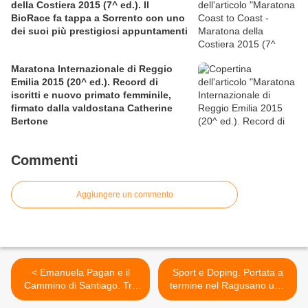
della Costiera 2015 (7^ ed.). Il
BioRace fa tappa a Sorrento con uno
dei suoi più prestigiosi appuntamenti
Maratona Internazionale di Reggio
Emilia 2015 (20^ ed.). Record di
iscritti e nuovo primato femminile,
firmato dalla valdostana Catherine
Bertone
Commenti
Aggiungere un commento
< Emanuela Pagan e il
Sport e Doping. Portata a
Cammino di Santiago. Tre
termine nel Ragusano una
tappe da Burgos a
vasta attività di controlli