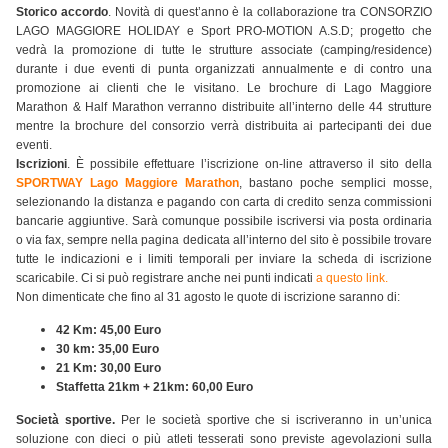
Storico accordo
. Novità di quest’anno è la collaborazione tra CONSORZIO
LAGO MAGGIORE HOLIDAY e Sport PRO-MOTION A.S.D; progetto che
vedrà la promozione di tutte le strutture associate (camping/residence)
durante i due eventi di punta organizzati annualmente e di contro una
promozione ai clienti che le visitano. Le brochure di Lago Maggiore
Marathon & Half Marathon verranno distribuite all’interno delle 44 strutture
mentre la brochure del consorzio verrà distribuita ai partecipanti dei due
eventi.
Iscrizioni
. È possibile effettuare l’iscrizione on-line attraverso il sito della
SPORTWAY Lago Maggiore Marathon
, bastano poche semplici mosse,
selezionando la distanza e pagando con carta di credito senza commissioni
bancarie aggiuntive. Sarà comunque possibile iscriversi via posta ordinaria
o via fax, sempre nella pagina dedicata all’interno del sito è possibile trovare
tutte le indicazioni e i limiti temporali per inviare la scheda di iscrizione
scaricabile. Ci si può registrare anche nei punti indicati
a questo link.
Non dimenticate che fino al 31 agosto le quote di iscrizione saranno di:
42 Km: 45,00 Euro
30 km: 35,00 Euro
21 Km: 30,00 Euro
Staffetta 21km + 21km: 60,00 Euro
Società sportive.
Per le società sportive che si iscriveranno in un’unica
soluzione con dieci o più atleti tesserati sono previste agevolazioni sulla