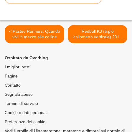
< Pasteo Runners. Quando
Redbull K3 (triplo
vivi in mezzo alle colline
chilometro verticale) 2015
(2^ ed.). Ritorna l'evento
che ha rivoluzionato il
mondo dello skyrunning >
Ospitato da Overblog
I migliori post
Pagine
Contatto
Segnala abuso
Termini di servizio
Cookie e dati personali
Preferenze dei cookie
Vedi il profilo di Ultramaratone, maratone e dintorni sul portale di