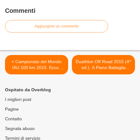
Commenti
Aggiungere un commento
< Campionato del Mondo
Duathlon Off Road 2015 (4^
IAU 100 km 2015. Ecco i
ed.). A Piano Battaglia
primi risultati: lo svedese
(Palermo), una
Jonas Buud e la
combinazione di trail e MTB
statunitense Camille Herron
il 13 settembre, con la
Ospitato da Overblog
campioni del mondo.
presenza di elementi di
Giorgio Calcaterra bronzo
punta nella disciplina >
I migliori post
mondiale ed europeo
Pagine
Contatto
Segnala abuso
Termini di servizio