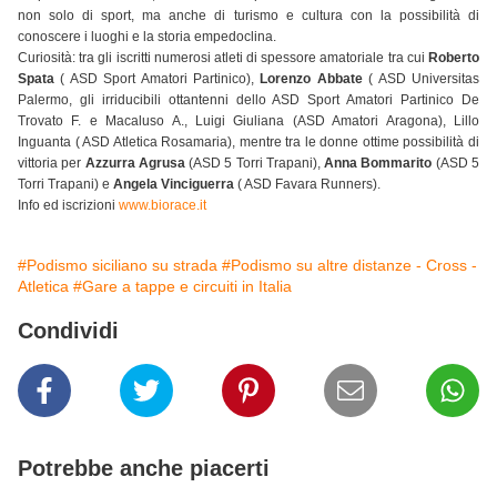
non solo di sport, ma anche di turismo e cultura con la possibilità di
conoscere i luoghi e la storia empedoclina.
Curiosità: tra gli iscritti numerosi atleti di spessore amatoriale tra cui
Roberto
Spata
( ASD Sport Amatori Partinico),
Lorenzo Abbate
( ASD Universitas
Palermo, gli irriducibili ottantenni dello ASD Sport Amatori Partinico De
Trovato F. e Macaluso A., Luigi Giuliana (ASD Amatori Aragona), Lillo
Inguanta ( ASD Atletica Rosamaria), mentre tra le donne ottime possibilità di
vittoria per
Azzurra Agrusa
(ASD 5 Torri Trapani),
Anna Bommarito
(ASD 5
Torri Trapani) e
Angela Vinciguerra
( ASD Favara Runners).
Info ed iscrizioni
www.biorace.it
#Podismo siciliano su strada
#Podismo su altre distanze - Cross -
Atletica
#Gare a tappe e circuiti in Italia
Condividi
Potrebbe anche piacerti