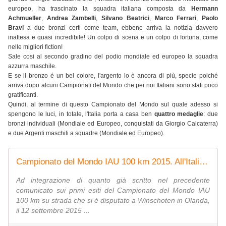
europeo, ha trascinato la squadra italiana composta da
Hermann
Achmueller
,
Andrea Zambelli
,
Silvano Beatrici
,
Marco Ferrari
,
Paolo
Bravi
a due bronzi certi come team, ebbene arriva la notizia davvero
inattesa e quasi incredibile! Un colpo di scena e un colpo di fortuna, come
nelle migliori fiction!
Sale cosi al secondo gradino del podio mondiale ed europeo la squadra
azzurra maschile.
E se il bronzo é un bel colore, l'argento lo è ancora di più, specie poiché
arriva dopo alcuni Campionati del Mondo che per noi Italiani sono stati poco
gratificanti.
Quindi, al termine di questo Campionato del Mondo sul quale adesso si
spengono le luci, in totale, l'Italia porta a casa ben
quattro medaglie
: due
bronzi individuali (Mondiale ed Europeo, conquistati da Giorgio Calcaterra)
e due Argenti maschili a squadre (Mondiale ed Europeo).
Campionato del Mondo IAU 100 km 2015. All'Italia, con il Bronzo di Calcaterra, anche il Bronzo maschile a squadre, mondiale ed europeo - Ultramaratone, maratone e dintorni
Ad integrazione di quanto già scritto nel precedente
comunicato sui primi esiti del Campionato del Mondo IAU
100 km su strada che si è disputato a Winschoten in Olanda,
il 12 settembre 2015 ...