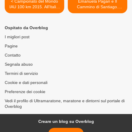
< Campionato del Mondo
Emanuela Pagan e Il
IAU 100 km 2015. All'Italia,
Cammino di Santiago.
con il Bronzo di Calcaterra,
Un'intervista con Emanuela
anche il Bronzo maschile a
Pagan, per tirare le somme
squadre, mondiale ed
sulla sua esperienza, se ciò
Ospitato da Overblog
europeo
è mai possibile >
I migliori post
Pagine
Contatto
Segnala abuso
Termini di servizio
Cookie e dati personali
Preferenze dei cookie
Vedi il profilo di Ultramaratone, maratone e dintorni sul portale di
Overblog
Creare un blog su Overblog