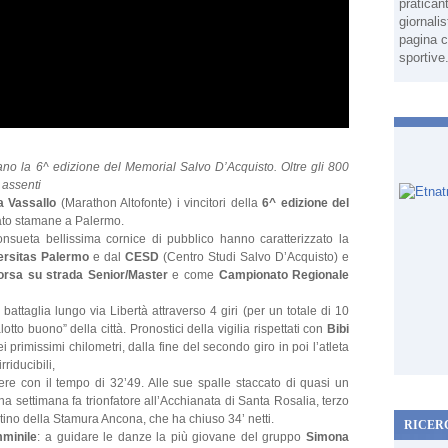
pratican
giornali
pagina c
sportive
o la 6^ edizione del Memorial Salvo D’Acquisto. Oltre gli 800
i assenti
 Vassallo
(Marathon Altofonte) i vincitori della
6^ edizione del
tato stamane a Palermo.
onsueta bellissima cornice di pubblico hanno caratterizzato la
rsitas Palermo
e dal
CESD
(Centro Studi Salvo D’Acquisto) e
corsa su strada Senior/Master
e come
Campionato Regionale
 battaglia lungo via Libertà attraverso 4 giri (per un totale di 10
tto buono” della città. Pronostici della vigilia rispettati con
Bibi
i primissimi chilometri, dalla fine del secondo giro in poi l’atleta
riducibili,
ere con il tempo di 32’49. Alle sue spalle staccato di quasi un
 settimana fa trionfatore all’Acchianata di Santa Rosalia, terzo
tino della Stamura Ancona, che ha chiuso 34’ netti.
RICER
mminile
: a guidare le danze la più giovane del gruppo
Simona