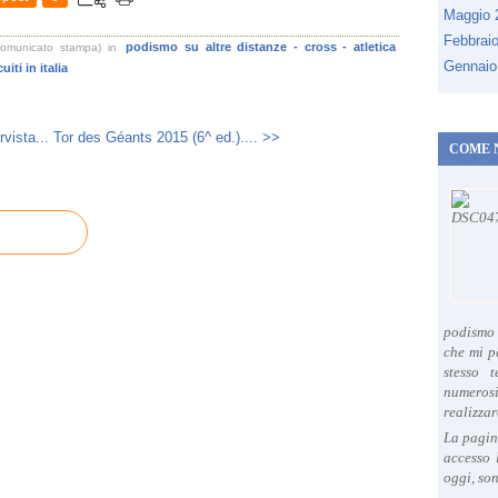
Maggio
Febbrai
podismo su altre distanze - cross - atletica
comunicato stampa)
in
Gennaio
uiti in italia
vista...
Tor des Géants 2015 (6^ ed.).... >>
COME 
podismo 
che mi p
stesso 
numeros
realizzar
La pagin
accesso 
oggi, son