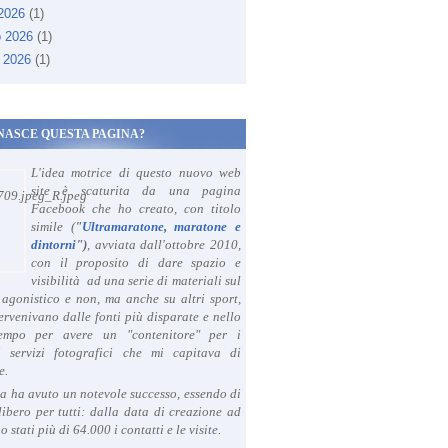
 2026
(1)
o 2026
(1)
 2026
(1)
NASCE QUESTA PAGINA?
L'idea motrice di questo nuovo web
site è scaturita da una pagina
Facebook che ho creato, con titolo
simile (
"
Ultramaratone, maratone e
dintorni
")
, avviata dall'ottobre 2010,
con il proposito di dare spazio e
visibilità ad una serie di materiali sul
agonistico e non, ma anche su altri sport,
ervenivano dalle fonti più disparate e nello
tempo per avere un "contenitore" per i
i servizi fotografici che mi capitava di
e.
a ha avuto un notevole successo, essendo di
libero per tutti: dalla data di creazione ad
o stati più di 64.000 i contatti e le visite.