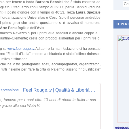
hio per tenere a bada
Barbara Bennici
che è stata costretta ad
agliato il traguardo con il tempo di 39’17; per la Bennici (reduce
gni) il posto d’onore con il tempo di 40’13. Terza
Laura Speziale
a l’organizzazione Universitas e Cesd (solo il percorso andrebbe
il primo giro) che anche quest’anno si è avvalsa di numerose
IL PER
Arte Pentafoglie
e dell’
Avis
.
maestro Ravazzolo per i primi due assoluti e ancora coppe e il
iuntini–Clemente; ceste con prodotti alimentari per i primi tre di
ng su
www.feelrouge.tv
. Ad aprire la manifestazione ci ha pensato
no “Fratelli d’Italia”, mentre a chiuderla è stato l’ottimo rinfresco
n milza e sfincione.
he ha visto protagonisti atleti, accompagnatori, organizzatori,
utti insieme per "fare la città di Palermo: assenti “ingiustificate”
Feel Rouge.tv | Qualità & Libertà d'Espressione
famoso per i suoi oltre 10 anni di storia in Italia e non
obo grazie alla sua WebTV.
priorita