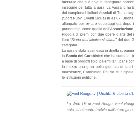
Vassallo
che si è dovuta impegnare parecc
inseguire per tutta la gara. La Vassallo ha t
dai campionati italiani Assoluti di Trecasta
(Sport Nuovi Eventi Sicilia) in 41’07. Buon
allungato per evitare doppiaggi già dopo 
partnership, come quella dell’
Associazione 
Pioggia di premi con due opere d’arte del 
libro “
Storia dell’atletica siciliana
" del duo G
categoria.
La gara è stata trasmessa in diretta streami
la
Banda dei Carabinieri
che ha suonato l'in
a base di prodotti tipici palermitani, pane co
In mezzo una gran bella giornata di sport c
maestranze, Carabinieri, Polizia Municipale, t
le istituzioni politiche...
La Web-TV di Feel Rouge. Feel Rouge, 
solo, finalmente fruibile dall'intero gl