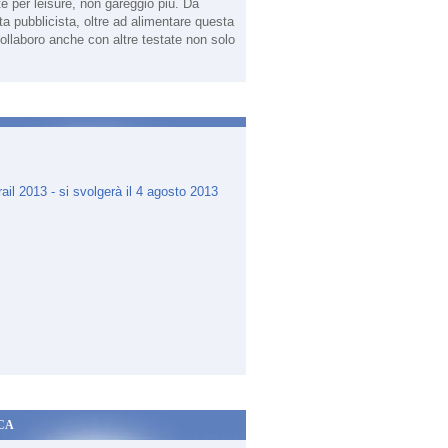
te per leisure, non gareggio più. Da
sta pubblicista, oltre ad alimentare questa
ollaboro anche con altre testate non solo
.
CA