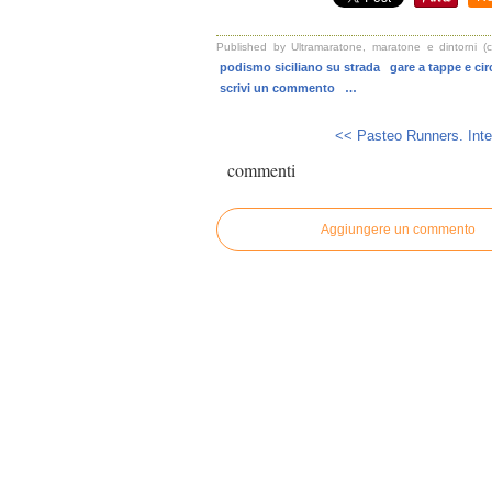
Published by Ultramaratone, maratone e dintorni (
podismo siciliano su strada
gare a tappe e circ
scrivi un commento
…
<< Pasteo Runners. Inter
commenti
Aggiungere un commento