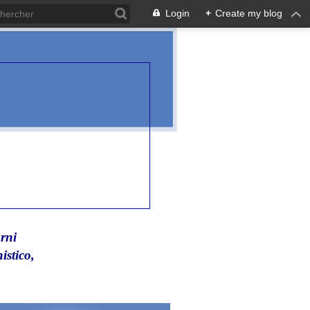
Login
+
Create my blog
rni
istico,