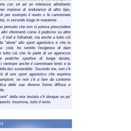
orta con sè ad un interesse altrettanto
per imprese di endurance di altro tipo,
anti per esempio il nuoto o le camminate
te), in secondo luogo le maratone.
ho pensato che non si poteva prescindere
 altri riferimenti come il podismo su altre
 il trail e l'ultratrail, ma anche a tutto ciò
a "alone" allo sport agonistico e che lo
ia: cioè, ho sentito l'esigenza di dare
a tutto ciò che fa parte di un approccio
le pratiche sportive di lunga durata,
i rientrare anche il camminare lento e la
della bici sostenibile. Secondo me, non c'è
lità di uno sport agonistico che esprima
campioni, se non c'è a fare da contorno
tica delle sue diverse forme diffusa e
ile.
torni" della mia testata c'è dunque un po'
 questo: insomma, tutto il resto.
VI