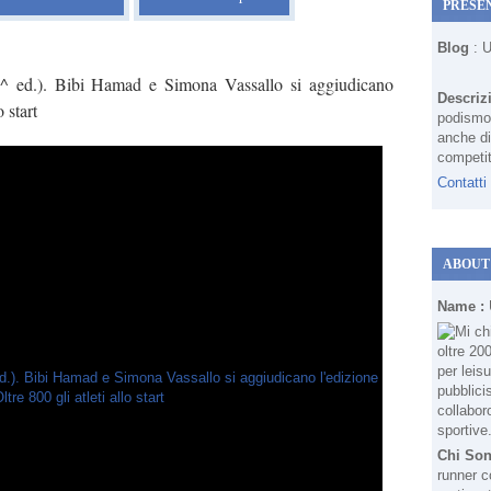
PRESE
Blog
: 
^ ed.). Bibi Hamad e Simona Vassallo si aggiudicano
Descriz
 start
podismo 
anche di
competit
Contatti
ABOUT
Name :
Chi So
runner c