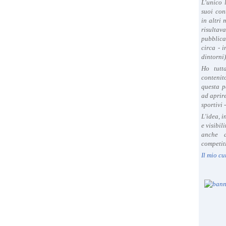
L'unico 
suoi con
in altri
risultav
pubblica
circa - 
dintorni)
Ho tutt
contenit
questa p
ad aprire
sportivi 
L'idea, 
e visibil
anche a
competiti
Il mio cu