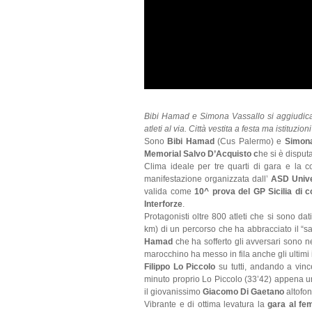
Bibi Hamad e Simona Vassallo si aggiudican
atleti al via. Città vestita a festa ma istituzion
Sono
Bibi Hamad
(Cus Palermo) e
Simona
Memorial Salvo D’Acquisto c
he si è dispu
Clima ideale per tre quarti di gara e la c
manifestazione organizzata dall’
ASD Unive
valida come
10^ prova del GP Sicilia di 
Interforze
.
Protagonisti oltre 800 atleti che si sono dati
km) di un percorso che ha abbracciato il “salo
Hamad
che ha sofferto gli avversari sono ne
marocchino ha messo in fila anche gli ultimi ir
Filippo Lo Piccolo
su tutti, andando a vinc
minuto proprio Lo Piccolo (33’42) appena una
il giovanissimo
Giacomo Di Gaetano
altofon
Vibrante e di ottima levatura la
gara al fe