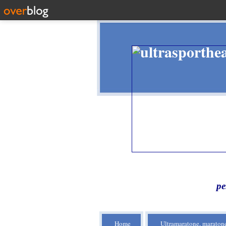
pe
Home
Ultramaratone, maratone