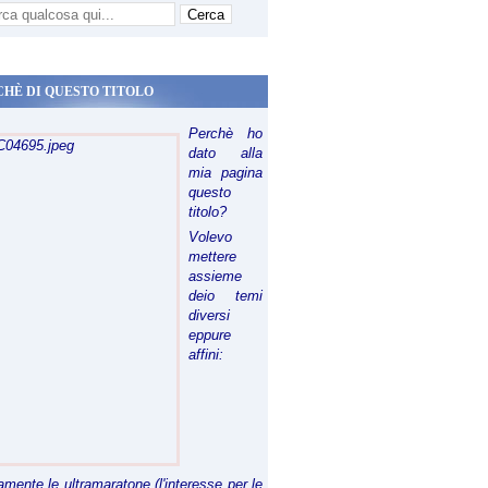
CHÈ DI QUESTO TITOLO
Perchè ho
dato alla
mia pagina
questo
titolo?
Volevo
mettere
assieme
deio temi
diversi
eppure
affini:
riamente le ultramaratone (l'interesse per le