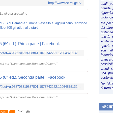
http://www.feelrouge.tv
quali p
grande 
riguard
La diretta streaming
prolunga
Ma poi 
dal dare
distanze,
che fa d
sostanz
 (6^ ed.). Prima parte | Facebook
spazio 
soft al
https://www.facebook.com/media/set/?set=a.968184919908841.1073742221.120648751329133&type=3
facendoc
pratica 
ispi per "Ultramaratone Maratone Dintorni"
possibi
grandi 
una pra
 (6^ ed.). Seconda parte | Facebook
sostenib
Nei "din
https://www.facebook.com/media/set/?set=a.968703319857001.1073742222.120648751329133&type=3
di tutto
ispi per "Ultramaratone Maratone Dintorni"
ARCHI
post
0