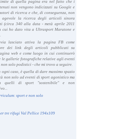
limite di quella pagina era nel fatto che i
tenuti non vengono indicizzati su Google e
 motori di ricerca e che, di conseguenza, non
a agevole la ricerca degli articoli sinora
ti (circa 340 alla data - metà aprile 2011
in cui ho dato vita a Ultrasport Maratone e
.
avia lasciato attiva la pagina FB come
ore dei link degli articoli pubblicati su
agina web e come luogo in cui continuerò
 le gallerie fotografiche relative agli eventi
- non solo podistici - che mi trovo a seguire.
in ogni caso, è quella di dare massimo spazio
ità non solo ad eventi di sport agonistico ma
 quelli di sport "sostenibile" e non
vo...
rriculum: sport e non solo