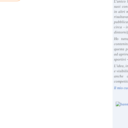
L'unico 
suoi con
in altri
risultav
pubblica
circa - 
dintorni)
Ho tutt
contenit
questa p
ad aprire
sportivi 
L'idea, 
e visibil
anche a
competiti
Il mio cu