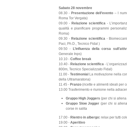
Sabato 28 novembre
08.30 -
Presentazione dell’evento
– I nume
Roma Tor Vergata)
09.00 -
Relazione scientifica
- L’importan
qualità e pianificare programmi personaliz
Roma)
09.30 -
Relazione scientifica
- Biomeccani
Paci, Ph.D., Tecnico Fidal )
09.50 -
L’influenza della corsa sull’atti
Generale Inps)
10.10 -
Coffee break
10.40 -
Relazione scientifica
- L’organizzaz
800m, Tecnico Specializzato Fidal)
11.00 -
Testimonial
La motivazione nella co
della Ultramaratona)
11.45 -
Pranzo
(ricette e alimenti ideali per 
13.00 Trasferimento e riunione nella adiacen
Gruppo High Joggers
(per chi si allen
Gruppo Slow Jogger
(per chi si alle
corse in salita
17.00 -
Rientro in albergo:
relax per tutti c
19.00 -
Aperitivo