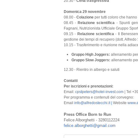
20.30 -
Cena trasgressiva
Domenica 29 novembre
08.00 -
Colazione
per tutti coloro che hanno 
08.45 -
Relazione scientifica
- Spunti gen
Fagnani, Nutrizionista Ufficiale Gruppo Sport
09.15 -
Relazione scientifica
- Il Benesser
gestione dei tempi di recupero (dott. Alfredo
10.15 - Trasferimento e riunione nella adiac
Gruppo High Joggers:
allenamento per 
Gruppo Slow Joggers:
allenamento per
12.30 - Rientro in albergo e saluti
Contatti
Per iscrizioni e prenotazioni:
Email:
cpstpeters@hotel-invest.com
| Tel +3
Per programma e contenuti del convegno:
Email
info@alfredostecchi.it |
Website
www.al
Press Office Born to Run
Felice Alborghetti - 3280112224
felice.alborghetti@gmail.com