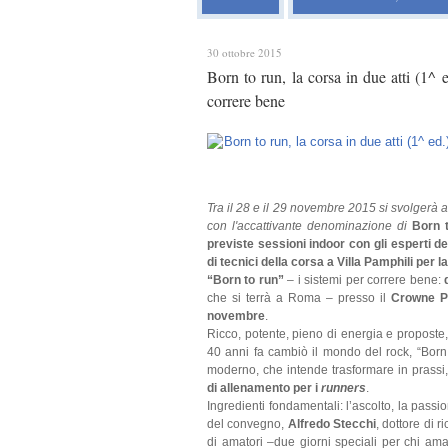
30 ottobre 2015
Born to run, la corsa in due atti (1^
correre bene
Tra il 28 e il 29 novembre 2015 si svolgerà 
con l'accattivante denominazione di
Born t
previste sessioni indoor con gli esperti d
di tecnici della corsa a Villa Pamphili per
“Born to run”
– i sistemi per correre bene:
che si terrà a Roma – presso il
Crowne P
novembre
.
Ricco, potente, pieno di energia e propost
40 anni fa cambiò il mondo del rock, “Bor
moderno, che intende trasformare in prassi,
di allenamento per i
runners
.
Ingredienti fondamentali: l’ascolto, la pass
del convegno,
Alfredo Stecchi
, dottore di r
di amatori –due giorni speciali per chi ama