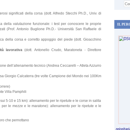
rosi significati della corsa (dott. Alfredo Stecchi Ph.D., Univ. di
za della valutazione funzionale: i test per conoscere le proprie
IL PER
zati (Prof. Antonio Buglione Ph.D.- Università San Raffaele di
ca della corsa e corretto appoggio del piede (dott. Gioacchino
vità lavorativa
(dott. Antonello Crudo, Maratoneta - Direttore
ione dell’allenamento tecnico (Andrea Ceccarelli – Atleta Azzurro
rsa Giorgio Calcaterra (tre volte Campione del Mondo nei 100Km
correre)
te Villa Pamphili
a sui 5-10 e 15 km): allenamento per le ripetute e le corse in salita
na per le mezze e le maratone): allenamento per le ripetute e le
oloro che pernottano
priorita