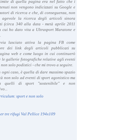
limite di quella pagina era nel fatto che i
tenuti non vengono indicizzati su Google e
 motori di ricerca e che, di conseguenza, non
a agevole la ricerca degli articoli sinora
ti (circa 340 alla data - metà aprile 2011
in cui ho dato vita a Ultrasport Maratone e
.
avia lasciato attiva la pagina FB come
ore dei link degli articoli pubblicati su
agina web e come luogo in cui continuerò
 le gallerie fotografiche relative agli eventi
- non solo podistici - che mi trovo a seguire.
in ogni caso, è quella di dare massimo spazio
ità non solo ad eventi di sport agonistico ma
 quelli di sport "sostenibile" e non
vo...
rriculum: sport e non solo