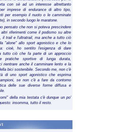
orta con sè ad un interesse altrettanto
per imprese di endurance di altro tipo,
anti per esempio il nuoto o le camminate
te), in secondo luogo le maratone.
ho pensato che non si poteva prescindere
 altri riferimenti come il podismo su altre
 il trail e l'ultratrail, ma anche a tutto ciò
a "alone" allo sport agonistico e che lo
ia: cioè, ho sentito l'esigenza di dare
a tutto ciò che fa parte di un approccio
le pratiche sportive di lunga durata,
i rientrare anche il camminare lento e la
della bici sostenibile. Secondo me, non c'è
lità di uno sport agonistico che esprima
campioni, se non c'è a fare da contorno
tica delle sue diverse forme diffusa e
ile.
torni" della mia testata c'è dunque un po'
 questo: insomma, tutto il resto.
VI