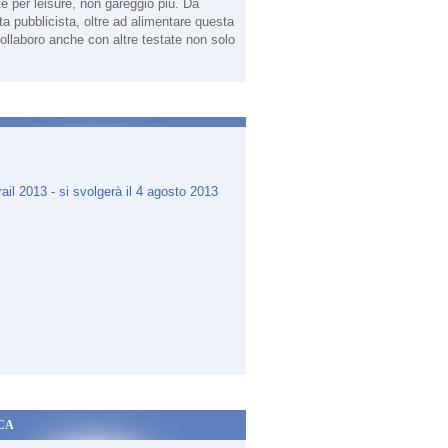
te per leisure, non gareggio più. Da
sta pubblicista, oltre ad alimentare questa
ollaboro anche con altre testate non solo
.
CA