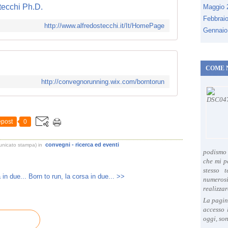
tecchi Ph.D.
Maggio
Febbrai
http://www.alfredostecchi.it/It/HomePage
Gennaio
COME 
http://convegnorunning.wix.com/borntorun
post
0
convegni - ricerca ed eventi
unicato stampa)
in
podismo 
che mi p
stesso 
 in due...
Born to run, la corsa in due... >>
numeros
realizzar
La pagin
accesso 
oggi, son