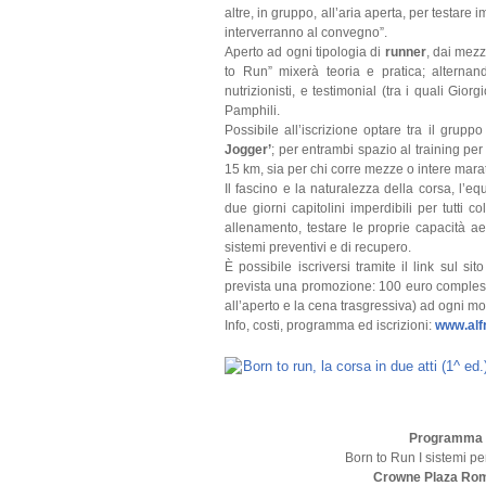
altre, in gruppo, all’aria aperta, per testare
interverranno al convegno”.
Aperto ad ogni tipologia di
runner
, dai mezz
to Run” mixerà teoria e pratica; alterna
nutrizionisti, e testimonial (tra i quali Giorg
Pamphili.
Possibile all’iscrizione optare tra il gruppo
Jogger’
; per entrambi spazio al training per 
15 km, sia per chi corre mezze o intere mara
Il fascino e la naturalezza della corsa, l’eq
due giorni capitolini imperdibili per tutti
allenamento, testare le proprie capacità ae
sistemi preventivi e di recupero.
È possibile iscriversi tramite il link sul sit
prevista una promozione: 100 euro complessiv
all’aperto e la cena trasgressiva) ad ogni m
Info, costi, programma ed iscrizioni:
www.alfr
Programma d
Born to Run I sistemi p
Crowne Plaza Rom