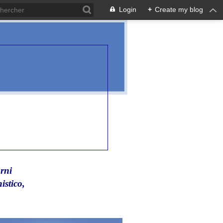
Login
+
Create my blog
rni
istico,