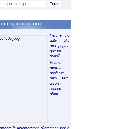
CHÈ DI QUESTO TITOLO
Perchè ho
dato alla
mia pagina
questo
titolo?
Volevo
mettere
assieme
deio temi
diversi
eppure
affini:
riamente le ultramaratone (l'interesse per le