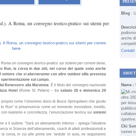
PRESE
Blog
: 
 ed.). A Roma, un convegno teorico-pratico sui sitemi per
Descriz
podismo 
anche di
competit
Contatti
a Roma un convegno teorico-pratico sui sistemi per correre bene,
o Run, la corsa in due atti
, nel corso del quale sono anche
ABOUT
el settore che si alterneranno con altre outdoor allla presenza
 la sperimentazione sul campo.
Name :
dal Benessere alla Maratona
. È il titolo del convegno nazionale
laza Hotel
(Rome St. Peters) – tra
sabato 28 e domenica 29
e, proprio come l’omonimo disco di Bruce Springsteen che giusto
n to Run” si preannuncia come un momento innovatore, inedito,
 con realismo e concretezza, l’enunciazione teorica sui
sistemi
ione e il sudore. “Sarà un allenamento intenso – spiega l’ideatore
Chi So
icerca in Scienze dell’allenamento, coach di atleti professionisti e
runner c
 la corsa, in cui alle prime ore ‘sedute’ in aula, ne seguiranno