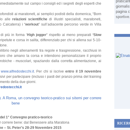
pratican
 immediatamente sul campo i consigli ed i segreti degli esperti che
giornali
pagina c
ofondisti ai maratoneti, ai semplici podisti della domenica, “Born
sportive
ndo alle
relazioni scientifiche
di illustri specialisti, maratoneti,
io Calcaterra) i “
workout
” sull’adiacente percorso verde in Villa
 di più in forma ‘
High jogger’
rispetto ai meno preparati
‘Slow
ripetute e corsa in salita, differenziato per chi si allena sui 5-10-
tone.
uilibrio negli allenamenti tra regole e trasgressione, racchiusi in
 coloro che amano la corsa e intendono personalizzare il proprio
robiche - muscolari, spaziando dalla corretta alimentazione, ai
o
www.alfredostecchi.it
. Per chi si iscrive
entro il 19 novembre
i per partecipare (incluso i pasti del pranzo prima del training
omento della due giorni.
edostecchi.it
el 1° Convegno pratico-teorico
er correre bene: dal Benessere alla Maratona
RICER
e – St. Peter’s 28-29 Novembre 2015