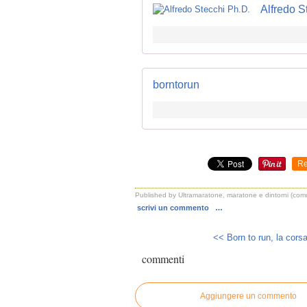
Alfredo S
borntorun
Re
Published by Ultramaratone, maratone e dintorni (com
scrivi un commento
…
<< Born to run, la corsa
commenti
Aggiungere un commento