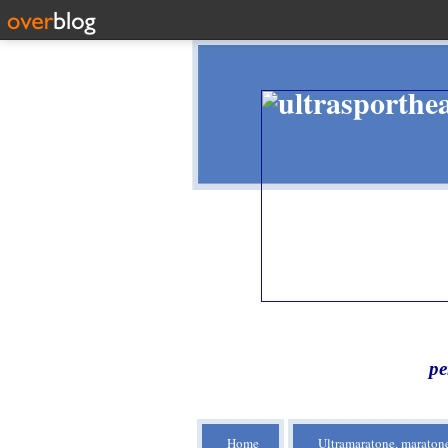
pe
Home
Ultramaratone, maratone