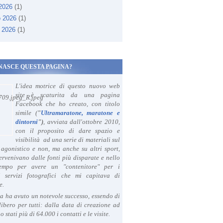
 2026
(1)
o 2026
(1)
 2026
(1)
NASCE QUESTA PAGINA?
L'idea motrice di questo nuovo web
site è scaturita da una pagina
Facebook che ho creato, con titolo
simile (
"
Ultramaratone, maratone e
dintorni
")
, avviata dall'ottobre 2010,
con il proposito di dare spazio e
visibilità ad una serie di materiali sul
agonistico e non, ma anche su altri sport,
ervenivano dalle fonti più disparate e nello
tempo per avere un "contenitore" per i
i servizi fotografici che mi capitava di
e.
a ha avuto un notevole successo, essendo di
libero per tutti: dalla data di creazione ad
o stati più di 64.000 i contatti e le visite.