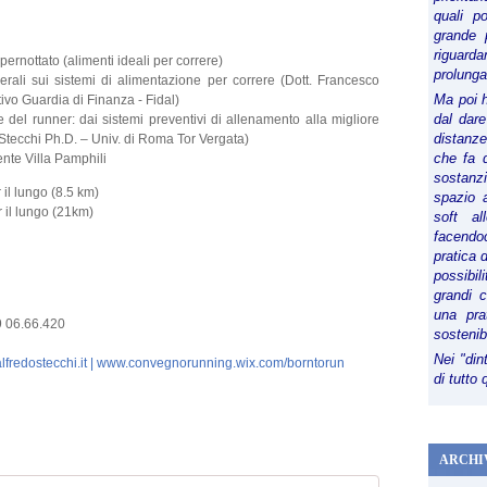
quali p
grande 
riguard
pernottato (alimenti ideali per correre)
prolunga
erali sui sistemi di alimentazione per correre (Dott. Francesco
Ma poi 
ivo Guardia di Finanza - Fidal)
dal dare
e del runner: dai sistemi preventivi di allenamento alla migliore
distanze,
 Stecchi Ph.D. – Univ. di Roma Tor Vergata)
che fa d
ente Villa Pamphili
sostanz
il lungo (8.5 km)
spazio 
 il lungo (21km)
soft al
facendoc
pratica 
possibi
grandi 
una pra
9 06.66.420
sostenib
Nei "din
fredostecchi.it |
www.convegnorunning.wix.com/borntorun
di tutto
ARCHI