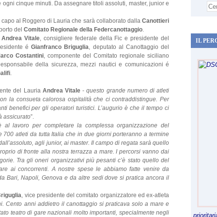
e ogni cinque minuti. Da assegnare titoli assoluti, master, junior e
capo al Roggero di Lauria che sarà collaborato dalla
Canottieri
pporto del
Comitato Regionale della Federcanottaggio
.
a
Andrea Vitale
, consigliere federale della Fic e presidente del
IL PER
residente é
Gianfranco Briguglia
, deputato al Canottaggio del
arco Costantini
, componente del Comitato regionale siciliano
Responsabile della sicurezza, mezzi nautici e comunicazioni é
lifi
.
dente del Lauria
Andrea Vitale
-
questo grande numero di atleti
on la consueta calorosa ospitalità che ci contraddistingue. Per
i benefici per gli operatori turistici. L’augurio è che il tempo ci
à assicurato
”.
è al lavoro per completare la complessa organizzazione del
00 atleti da tutta Italia che in due giorni porteranno a termine
dall’assoluto, agli junior, ai master. Il campo di regata sarà quello
roprio di fronte alla nostra terrazza a mare. I percorsi vanno dai
orie. Tra gli oneri organizzativi più pesanti c’è stato quello del
re ai concorrenti. A nostre spese le abbiamo fatte venire da
a Bari, Napoli, Genova e da altre sedi dove si pratica ancora il
riguglia
, vice presidente del comitato organizzatore ed ex-atleta
ni. Cento anni addietro il canottaggio si praticava solo a mare e
 stato teatro di gare nazionali molto importanti, specialmente negli
priorita