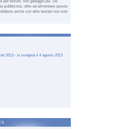
te per leisure, non gareggio più. Da
sta pubblicista, oltre ad alimentare questa
ollaboro anche con altre testate non solo
.
CA