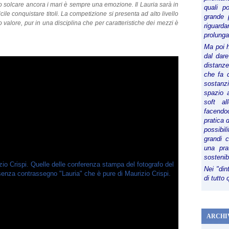
o solcare ancora i mari è sempre una emozione. Il Lauria sarà in
quali p
icile conquistare titoli. La competizione si presenta ad alto livello
grande 
o valore, pur in una disciplina che per caratteristiche dei mezzi è
riguard
prolunga
Ma poi 
dal dare
distanze,
che fa d
sostanz
spazio 
soft al
facendoc
pratica 
possibi
grandi 
una pra
sostenib
Nei "din
di tutto
ARCHI