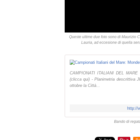
Queste ultime due foto sono di Maurizio Cr
Lauria, ad eccesione di quella sen
CAMPIONATI ITALIANI DEL MARE - Ba
(clicca qui) - Planimetria descrittiva
ottobre la Città...
http://
Bando di regata 