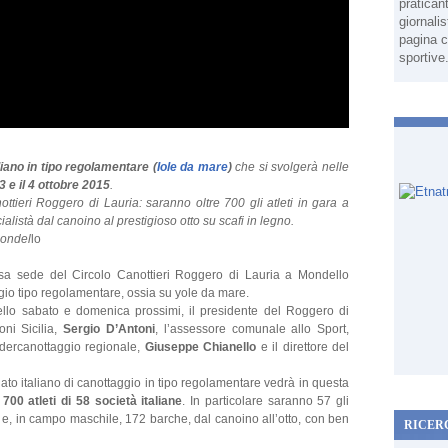
pratican
giornali
pagina c
sportive
iano in tipo regolamentare (
Iole da mare
)
che si svolgerà nelle
3 e il 4 ottobre 2015
.
nottieri Roggero di Lauria: saranno oltre 700 gli atleti in gara a
ecialistà dal canoino al prestigioso otto su scafi in legno.
Mondel
lo
osa sede del Circolo Canottieri Roggero di Lauria a Mondello
ggio tipo regolamentare, ossia su yole da mare.
ello sabato e domenica prossimi, il presidente del Roggero di
oni Sicilia,
Sergio D’Antoni
, l’assessore comunale allo Sport,
Federcanottaggio regionale,
Giuseppe Chianello
e il direttore del
onato italiano di canottaggio in tipo regolamentare vedrà in questa
e
700 atleti di 58 società italiane
. In particolare saranno 57 gli
 e, in campo maschile, 172 barche, dal canoino all’otto, con ben
RICER