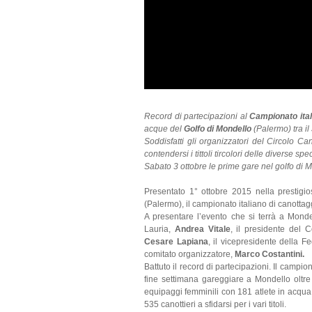
Record di partecipazioni al
Campionato ital
acque del
Golfo di Mondello
(Palermo) tra il
Soddisfatti gli organizzatori del Circolo Ca
contendersi i tittoli tircolori delle diverse sp
Sabato 3 ottobre le prime gare nel golfo di 
Presentato 1° ottobre 2015 nella prestigi
(Palermo), il campionato italiano di canotta
A presentare l’evento che si terrà a Mond
Lauria,
Andrea Vitale
, il presidente del C
Cesare Lapiana
, il vicepresidente della 
comitato organizzatore,
Marco Costantini.
Battuto il record di partecipazioni. Il campi
fine settimana gareggiare a Mondello oltr
equipaggi femminili con 181 atlete in acqua
535 canottieri a sfidarsi per i vari titoli.