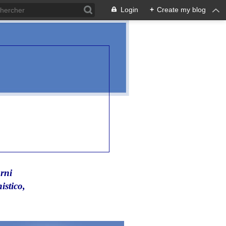
Login
+
Create my blog
rni
istico,