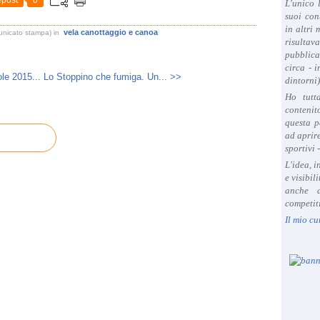
post
0
L'unico 
suoi con
in altri
vela canottaggio e canoa
unicato stampa)
in
risultav
pubblica
circa - 
le 2015...
Lo Stoppino che fumiga. Un... >>
dintorni)
Ho tutt
contenit
questa p
ad aprire
sportivi 
L'idea, 
e visibil
anche a
competiti
Il mio cu