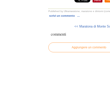
Re
Published by Ultramaratone, maratone e dintorni (com
scrivi un commento
…
<< Maratona di Monte So
commenti
Aggiungere un commento