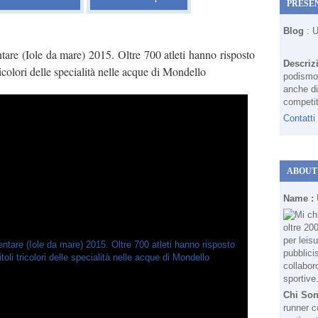
PRESE
Blog
: 
tare (Iole da mare) 2015. Oltre 700 atleti hanno risposto
Descriz
tricolori delle specialità nelle acque di Mondello
podismo 
anche di
competit
Contatti
ABOUT
Name :
Chi So
runner c