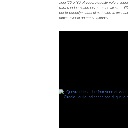
anni ’20 e ’30. Rivedere queste yole in legn
gara con le migliori forze, anche se sarà diff
per la partecipazione di canottieri di assolut
molto diversa da quella olimpica
”.