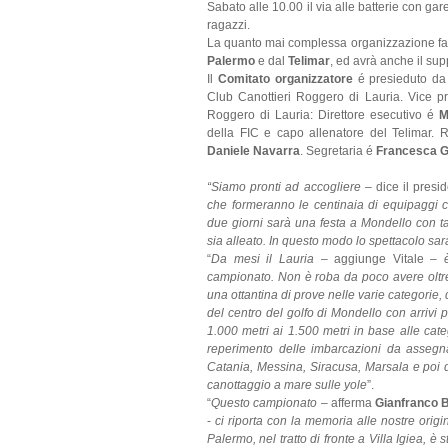
Sabato alle 10.00 il via alle batterie con gar
ragazzi.
La quanto mai complessa organizzazione fa 
Palermo
e dal
Telimar
, ed avrà anche il su
Il
Comitato organizzatore
é presieduto d
Club Canottieri Roggero di Lauria. Vice p
Roggero di Lauria: Direttore esecutivo é
M
della FIC e capo allenatore del Telimar. 
Daniele Navarra
. Segretaria é
Francesca Ga
“Siamo pronti ad accogliere
– dice il presi
che formeranno le centinaia di equipaggi c
due giorni sarà una festa a Mondello con tant
sia alleato. In questo modo lo spettacolo sar
“
Da mesi il Lauria
– aggiunge Vitale –
campionato. Non è roba da poco avere oltre 7
una ottantina di prove nelle varie categorie, 
del centro del golfo di Mondello con arrivi p
1.000 metri ai 1.500 metri in base alle categ
reperimento delle imbarcazioni da assegna
Catania, Messina, Siracusa, Marsala e poi d
canottaggio a mare sulle yole
”.
“
Questo campionato
– afferma
Gianfranco B
-
ci riporta con la memoria alle nostre origi
Palermo, nel tratto di fronte a Villa Igiea, è