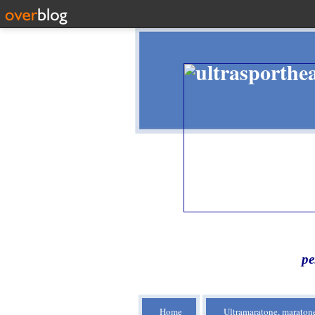
pe
Home
Ultramaratone, maratone