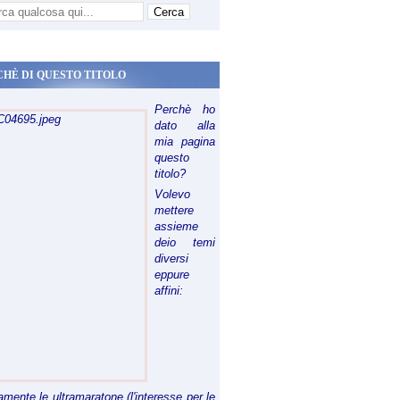
CHÈ DI QUESTO TITOLO
Perchè ho
dato alla
mia pagina
questo
titolo?
Volevo
mettere
assieme
deio temi
diversi
eppure
affini:
riamente le ultramaratone (l'interesse per le