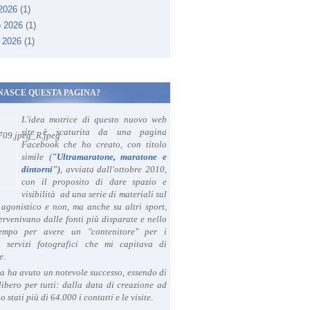
 2026
(1)
o 2026
(1)
 2026
(1)
NASCE QUESTA PAGINA?
L'idea motrice di questo nuovo web
site è scaturita da una pagina
Facebook che ho creato, con titolo
simile (
"
Ultramaratone, maratone e
dintorni
")
, avviata dall'ottobre 2010,
con il proposito di dare spazio e
visibilità ad una serie di materiali sul
agonistico e non, ma anche su altri sport,
ervenivano dalle fonti più disparate e nello
tempo per avere un "contenitore" per i
i servizi fotografici che mi capitava di
e.
a ha avuto un notevole successo, essendo di
libero per tutti: dalla data di creazione ad
o stati più di 64.000 i contatti e le visite.