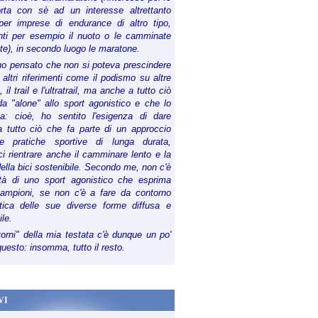
orta con sè ad un interesse altrettanto
per imprese di endurance di altro tipo,
anti per esempio il nuoto o le camminate
te), in secondo luogo le maratone.
ho pensato che non si poteva prescindere
 altri riferimenti come il podismo su altre
 il trail e l'ultratrail, ma anche a tutto ciò
a "alone" allo sport agonistico e che lo
ia: cioè, ho sentito l'esigenza di dare
a tutto ciò che fa parte di un approccio
le pratiche sportive di lunga durata,
i rientrare anche il camminare lento e la
della bici sostenibile. Secondo me, non c'è
lità di uno sport agonistico che esprima
campioni, se non c'è a fare da contorno
tica delle sue diverse forme diffusa e
ile.
torni" della mia testata c'è dunque un po'
 questo: insomma, tutto il resto.
VI