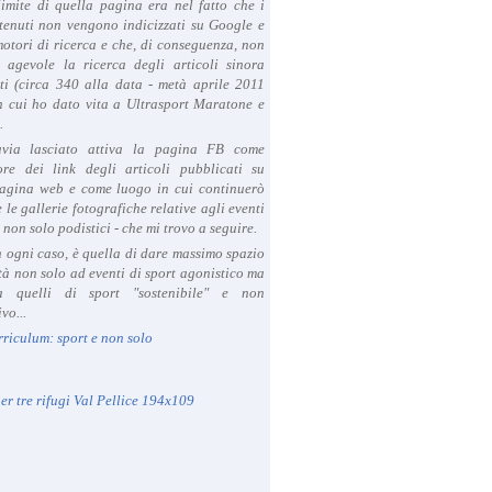
limite di quella pagina era nel fatto che i
tenuti non vengono indicizzati su Google e
 motori di ricerca e che, di conseguenza, non
a agevole la ricerca degli articoli sinora
ti (circa 340 alla data - metà aprile 2011
in cui ho dato vita a Ultrasport Maratone e
.
avia lasciato attiva la pagina FB come
ore dei link degli articoli pubblicati su
agina web e come luogo in cui continuerò
 le gallerie fotografiche relative agli eventi
- non solo podistici - che mi trovo a seguire.
in ogni caso, è quella di dare massimo spazio
ità non solo ad eventi di sport agonistico ma
 quelli di sport "sostenibile" e non
vo...
rriculum: sport e non solo