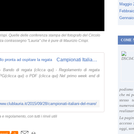
Maggio
Febbrai
Gennaio
ispi. Quelle delle conferenza stampa del fotografo del Circolo
COME 
za contrassegno "Lauria" che è pure di Maurizio Crispi.
Campionati Italiani del Mare: Mondello pronta ad ospitare la regata
ndo di regata (clicca qui) - Regolamento di regata
 JPG(clicca qui) o PDF (clicca qui) Nel primo week end di
podismo 
che mi p
stesso 
www.clublauria.it/2015/09/28/campionati-italiani-del-mare/
numeros
realizzar
e regolamento, con tutti i rinvii utili
La pagin
accesso 
oggi, son