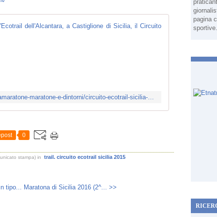
it/
pratican
giornali
pagina c
Circuito Ecotra
sportive
C
i
r
c
u
i
https://www.facebook.com/notes/ultramaratone-maratone-e-dintorni/circuito-ecotrail-sicilia-2015-con-lecotrail-dellalcantara-a-castiglione-di-sici/1018357138194619
t
o
E
c
post
0
o
t
trail. circuito ecotrail sicilia 2015
municato stampa)
in
r
a
i
n tipo...
Maratona di Sicilia 2016 (2^... >>
l
S
RICER
i
c