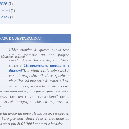
 2026
(1)
o 2026
(1)
 2026
(1)
NASCE QUESTA PAGINA?
L'idea motrice di questo nuovo web
site è scaturita da una pagina
Facebook che ho creato, con titolo
simile (
"
Ultramaratone, maratone e
dintorni
")
, avviata dall'ottobre 2010,
con il proposito di dare spazio e
visibilità ad una serie di materiali sul
agonistico e non, ma anche su altri sport,
ervenivano dalle fonti più disparate e nello
tempo per avere un "contenitore" per i
i servizi fotografici che mi capitava di
e.
a ha avuto un notevole successo, essendo di
libero per tutti: dalla data di creazione ad
o stati più di 64.000 i contatti e le visite.