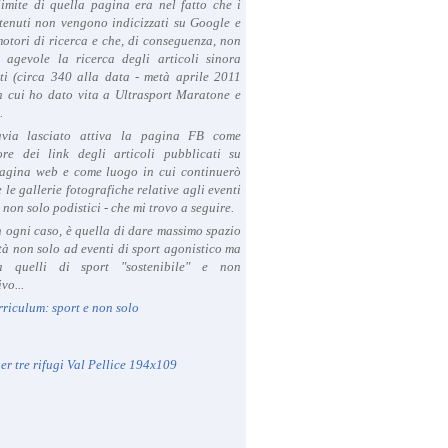
limite di quella pagina era nel fatto che i
tenuti non vengono indicizzati su Google e
 motori di ricerca e che, di conseguenza, non
a agevole la ricerca degli articoli sinora
ti (circa 340 alla data - metà aprile 2011
in cui ho dato vita a Ultrasport Maratone e
.
avia lasciato attiva la pagina FB come
ore dei link degli articoli pubblicati su
agina web e come luogo in cui continuerò
 le gallerie fotografiche relative agli eventi
- non solo podistici - che mi trovo a seguire.
in ogni caso, è quella di dare massimo spazio
ità non solo ad eventi di sport agonistico ma
 quelli di sport "sostenibile" e non
vo...
rriculum: sport e non solo