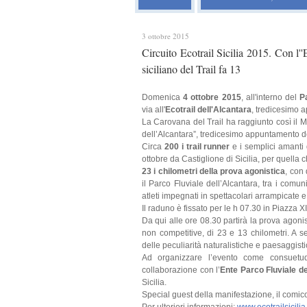
3 ottobre 2015
Circuito Ecotrail Sicilia 2015. Con l''E
siciliano del Trail fa 13
Domenica
4 ottobre 2015
, all'interno del
P
via all'
Ecotrail dell'Alcantara
, tredicesimo
La Carovana del Trail ha raggiunto così il Mes
dell’Alcantara”, tredicesimo appuntamento del
Circa
200 i trail runner
e i semplici amanti
ottobre da Castiglione di Sicilia, per quella 
23 i chilometri della prova agonistica
, con 
il Parco Fluviale dell’Alcantara, tra i comuni
atleti impegnati in spettacolari arrampicate e
Il raduno è fissato per le h 07.30 in Piazza X
Da qui alle ore 08.30 partirà la prova agonis
non competitive, di 23 e 13 chilometri. A seg
delle peculiarità naturalistiche e paesaggisti
Ad organizzare l’evento come consuetud
collaborazione con l’
Ente Parco Fluviale de
Sicilia.
Special guest della manifestazione, il comi