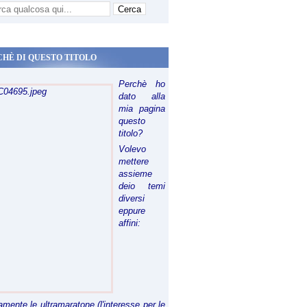
CHÈ DI QUESTO TITOLO
Perchè ho
dato alla
mia pagina
questo
titolo?
Volevo
mettere
assieme
deio temi
diversi
eppure
affini:
riamente le ultramaratone (l'interesse per le