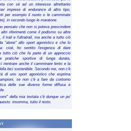
orta con sè ad un interesse altrettanto
per imprese di endurance di altro tipo,
anti per esempio il nuoto o le camminate
te), in secondo luogo le maratone.
ho pensato che non si poteva prescindere
 altri riferimenti come il podismo su altre
 il trail e l'ultratrail, ma anche a tutto ciò
a "alone" allo sport agonistico e che lo
ia: cioè, ho sentito l'esigenza di dare
a tutto ciò che fa parte di un approccio
le pratiche sportive di lunga durata,
i rientrare anche il camminare lento e la
della bici sostenibile. Secondo me, non c'è
lità di uno sport agonistico che esprima
campioni, se non c'è a fare da contorno
tica delle sue diverse forme diffusa e
ile.
torni" della mia testata c'è dunque un po'
 questo: insomma, tutto il resto.
VI