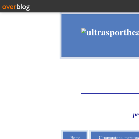
pe
Home
Ultramaratone, maratone