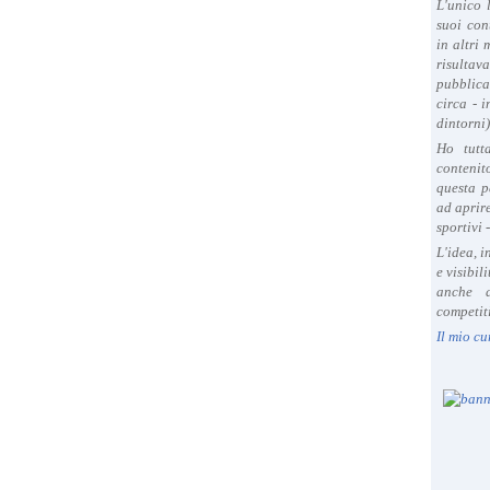
L'unico 
i
suoi con
t
in altri
o
risultav
s
pubblica
circa - 
i
dintorni)
c
i
Ho tutt
contenit
l
questa p
i
ad aprire
a
sportivi 
n
L'idea, 
o
e visibil
d
anche a
e
competiti
l
Il mio cu
T
r
a
i
l
f
a