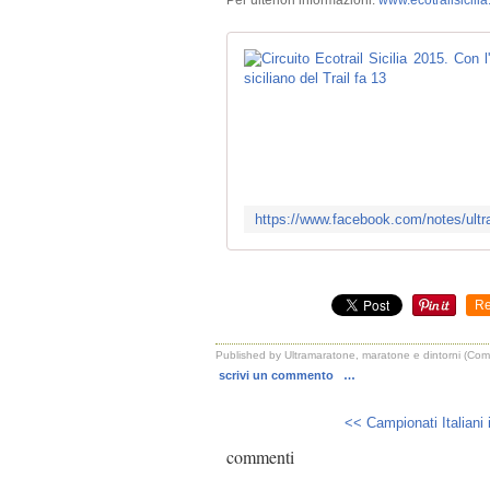
Per ulteriori informazioni:
www.ecotrailsicilia.
Re
Published by Ultramaratone, maratone e dintorni (Co
scrivi un commento
…
<< Campionati Italiani i
commenti