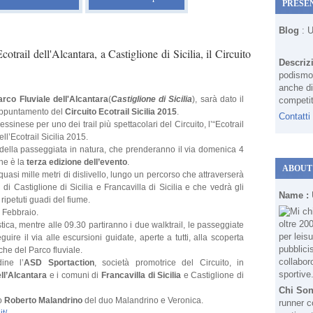
PRESE
Blog
: 
cotrail dell'Alcantara, a Castiglione di Sicilia, il Circuito
Descriz
podismo 
anche di
arco Fluviale dell'Alcantara
(
Castiglione di Sicilia
), sarà dato il
competit
 appuntamento del
Circuito Ecotrail Sicilia 2015
.
Contatti
sinese per uno dei trail più spettacolari del Circuito, l’“Ecotrail
l’Ecotrail Sicilia 2015.
 della passeggiata in natura, che prenderanno il via domenica 4
che è la
terza edizione dell’evento
.
ABOUT
quasi mille metri di dislivello, lungo un percorso che attraverserà
 di Castiglione di Sicilia e Francavilla di Sicilia e che vedrà gli
Name :
 ripetuti guadi del fiume.
I Febbraio.
tica, mentre alle 09.30 partiranno i due walktrail, le passeggiate
uire il via alle escursioni guidate, aperte a tutti, alla scoperta
che del Parco fluviale.
ine l’
ASD Sportaction
, società promotrice del Circuito, in
ll’Alcantara
e i comuni di
Francavilla di Sicilia
e Castiglione di
Chi So
co
Roberto Malandrino
del duo Malandrino e Veronica.
runner c