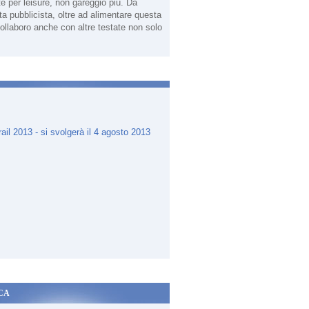
te per leisure, non gareggio più. Da
sta pubblicista, oltre ad alimentare questa
ollaboro anche con altre testate non solo
il Sicilia 2015. Con l''Ecotrail dell'Alcantara, a Castiglione di Sici
.
CA