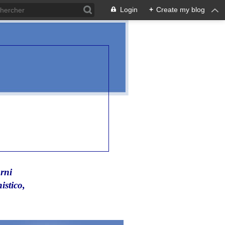
Login
+
Create my blog
rni
istico,