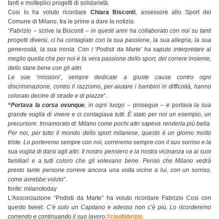
tanti e molteplici progetti di solidarietà
Cosi lo ha voluto ricordare
Chiara Bisconti
, assessore allo Sport del
Comune di Milano, tra le prime a dare la notizia:
“
Fabrizio –
scrive la Bisconti
– in questi anni ha collaborato con noi su tanti
progetti diversi, ci ha contagiato con la sua passione, la sua allegria, la sua
generosità, la sua ironia. Con i ‘Podisti da Marte’ ha saputo interpretare al
meglio quella che per noi è la vera passione dello sport, del correre insieme,
dello stare bene con gli altri.
Le sue ‘missioni’, sempre dedicate a giuste cause contro ogni
discriminazione, contro il razzismo, per aiutare i bambini in difficoltà, hanno
colorato decine di strade e di piazze
“.
“
Portava la corsa ovunque
, in ogni luogo –
prosegue
– e portava la sua
grande voglia di vivere e ci contagiava tutti. È stato per noi un esempio, un
precursore. Innamorato di Milano come pochi altri sapeva renderla più bella.
Per noi, per tutto il mondo dello sport milanese, questo è un giorno molto
triste. Lo porteremo sempre con noi, correremo sempre con il suo sorriso e la
sua voglia di darsi agli altri. Il nostro pensiero e la nostra vicinanza va ai suoi
familiari e a tutti coloro che gli volevano bene. Penso che Milano vedrà
presto tante persone correre ancora una volta vicino a lui, con un sorriso,
come avrebbe voluto
”.
fonte: milanotoday
L'Asscociazione “Podisti da Marte” ha voluto ricordare Fabrizio Cosi con
questo tweet:
C’è solo un Capitano e adesso non c’è più. Lo ricorderemo
correndo e continuando il suo lavoro.
#
ciaofabrizio
.