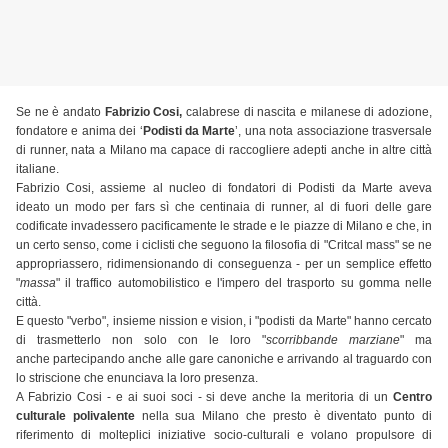
Se ne è andato
Fabrizio Cosi,
calabrese di nascita e milanese di adozione,
fondatore e anima dei ‘
Podisti da Marte
’, una nota associazione trasversale
di runner, nata a Milano ma capace di raccogliere adepti anche in altre città
italiane.
Fabrizio Cosi, assieme al nucleo di fondatori di Podisti da Marte aveva
ideato un modo per fars sì che centinaia di runner, al di fuori delle gare
codificate invadessero pacificamente le strade e le piazze di Milano e che, in
un certo senso, come i ciclisti che seguono la filosofia di "Critcal mass" se ne
appropriassero, ridimensionando di conseguenza - per un semplice effetto
"
massa
" il traffico automobilistico e l'impero del trasporto su gomma nelle
città.
E questo "verbo", insieme nission e vision, i "podisti da Marte" hanno cercato
di trasmetterlo non solo con le loro "
scorribbande marziane
" ma
anche partecipando anche alle gare canoniche e arrivando al traguardo con
lo striscione che enunciava la loro presenza.
A Fabrizio Cosi - e ai suoi soci - si deve anche la meritoria di un
Centro
culturale polivalente
nella sua Milano che presto è diventato punto di
riferimento di molteplici iniziative socio-culturali e volano propulsore di