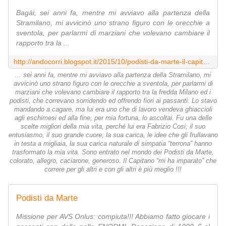
Bagài, sei anni fa, mentre mi avviavo alla partenza della
Stramilano, mi avvicinò uno strano figuro con le orecchie a
sventola, per parlarmi di marziani che volevano cambiare il
rapporto tra la ...
http://andocorri.blogspot.it/2015/10/podisti-da-marte-il-capitan-fabrizio-ci.html
... sei anni fa, mentre mi avviavo alla partenza della Stramilano, mi
avvicinò uno strano figuro con le orecchie a sventola, per parlarmi di
marziani che volevano cambiare il rapporto tra la fredda Milano ed i
podisti, che correvano sorridendo ed offrendo fiori ai passanti. Lo stavo
mandando a cagare, ma lui era uno che di lavoro vendeva ghiaccioli
agli eschimesi ed alla fine, per mia fortuna, lo ascoltai. Fu una delle
scelte migliori della mia vita, perché lui era Fabrizio Cosi; il suo
entusiasmo, il suo grande cuore, la sua carica, le idee che gli frullavano
in testa a migliaia, la sua carica naturale di simpatia “terrona” hanno
trasformato la mia vita. Sono entrato nel mondo dei Podisti da Marte,
colorato, allegro, caciarone, generoso. Il Capitano “mi ha imparato” che
correre per gli altri e con gli altri è più meglio !!!
Podisti da Marte
Missione per AVS Onlus: compiuta!!! Abbiamo fatto giocare i