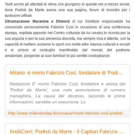
Tanti anche gli attestati di stima che giungono in queste ore a mezzo social,
dove Podisti da Marte aveva una sua pagina, forum di incontro per i
tantissimi affiliati.
Ultramaratone Maratone e Dintorni
(il cui Direttore responsabile ha
conosciuto personalmente Fabrizio Cosi in occasione di una conferneza
stampa, ospitata appunto nel Centro culturale da lui creato) lo ricorda per la
sua arguzia e per la sua presenza discreta, ma sempre viva e attenta, con la
capacità di mettere assieme lo sport con molte altre istanze culturali e sociali
e si unisce al cordoglio manifestato dal mondo del podismo
amatoriale, porgendo ai suoi familiari le più sentite cordoglianze
Milano: è morto Fabrizio Cosi, fondatore di 'Podisti da Marte'
Redazione E' morto Fabrizio Cosi, fondatore e anima dei
'Podisti da Marte', una nota associazione di runners
meneghina. La causa del decesso, secondo le prime
informazioni, sarebbe un aneurisma. Lo
http://www.milanotoday.it/cronaca/morto-fabrizio-cosi-podisti-marte.html
AndòCorri: Podisti da Marte - il Capitan Fabrizio ci ha lasciati