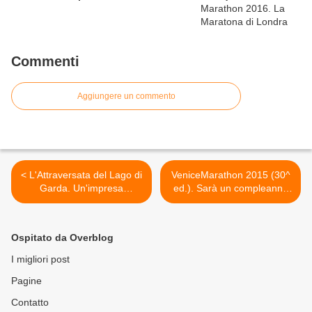
Commenti
Aggiungere un commento
< L'Attraversata del Lago di
VeniceMarathon 2015 (30^
Garda. Un'impresa
ed.). Sarà un compleanno
eccezionale compiuta in
con 27.000 invitati >
solitaria da Federico Troletti
Ospitato da Overblog
I migliori post
Pagine
Contatto