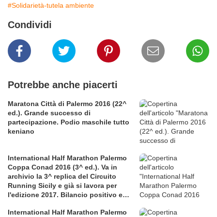
#Solidarietà-tutela ambiente
Condividi
Potrebbe anche piacerti
Maratona Città di Palermo 2016 (22^
ed.). Grande successo di
partecipazione. Podio maschile tutto
keniano
International Half Marathon Palermo
Coppa Conad 2016 (3^ ed.). Va in
archivio la 3^ replica del Circuito
Running Sicily e già si lavora per
l'edizione 2017. Bilancio positivo e
rettificata in extremis la graduatoria
International Half Marathon Palermo
maschile a squadre