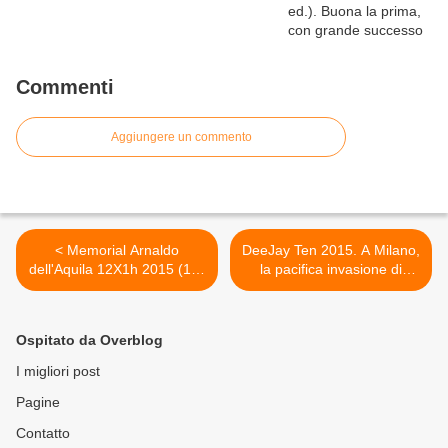
Commenti
Aggiungere un commento
< Memorial Arnaldo
DeeJay Ten 2015. A Milano,
dell'Aquila 12X1h 2015 (13^
la pacifica invasione di
ed.). Il Golden Club di
15.000 runner con la maglia
Rimini conquista il
arancione >
prestigioso trofeo
Ospitato da Overblog
I migliori post
Pagine
Contatto