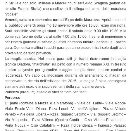
in Sicilia e non solo. Insieme a Marcellino, ci sarà Aldo Siragusa (patron del
circuito Ecotrail Sicilia) che coadiuverà il collega nel corso della maratona
“vocale”.
Venerdì, sabato e domenica tutti all’Expo della Maratona
. Aprirà i battenti
al pubblico venerdì prossimo 13 novembre alle ore 16.00, l'expo maratona.
Sarà possibile visitare gli stand anche il sabato dalle 9.00 alle 19.30 e la
domenica (giorno della gara) dalle 7.00 alle 15.00. Il venerdì pomeriggio e
per l’intera giornata di sabato gli atleti potranno ritirare i pettorali e i pacchi
gara. Domenica mattina i pacchi gara potranno essere ritirati solo dagli atleti
provenienti da fuori provincia.
La maglia tecnica
. Nel pacco gara tutti gli iscritti riceveranno la maglia
tecnica Diadora, “marchiata” sul petto con il numero romano XXI. In tessuto
tecnico polyester per garantire maggior traspirazione, unisce confort e
leggerezza. Un capo da indossare durante gli allenamenti o magari da
conservare in ricordo dell’edizione del 2015. La maglia è stata consegnata
stamane agli ospiti e ai rappresentanti della stampa intervenuti.
Partenza (ore 9.15): Stadio di Atletica “Vito Schifani”.
Percorso
1^ parte (comune a Mezza e a Maratona) - Viale del Fante– Viale Rocca-
Viale Ercole-Viale Diana- P.zza Leoni- Via dell’Artigliere- Piazza Vittorio
Veneto – V.le della Libertà – P.zza Ruggero Settimo – Via Ruggero Settimo –
Via Maqueda – P.zza Villena (Quattro Canti) – C.so Vittorio Emanuele –
Porta Nuova – C.so Calatafimi – P.zza Indipendenza – Ingresso Palazzo