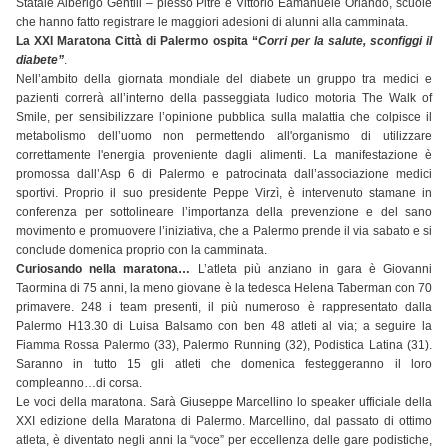
Statale Alberigo Gentili – plesso Pitrè e Vittorio Eamanuele Orlando, scuole
che hanno fatto registrare le maggiori adesioni di alunni alla camminata.
La XXI Maratona Città di Palermo ospita “
Corri per la salute, sconfiggi il
diabete”
.
Nell’ambito della giornata mondiale del diabete un gruppo tra medici e
pazienti correrà all’interno della passeggiata ludico motoria The Walk of
Smile, per sensibilizzare l’opinione pubblica sulla malattia che colpisce il
metabolismo dell’uomo non permettendo all'organismo di utilizzare
correttamente l'energia proveniente dagli alimenti. La manifestazione è
promossa dall’Asp 6 di Palermo e patrocinata dall’associazione medici
sportivi. Proprio il suo presidente Peppe Virzì, è intervenuto stamane in
conferenza per sottolineare l’importanza della prevenzione e del sano
movimento e promuovere l’iniziativa, che a Palermo prende il via sabato e si
conclude domenica proprio con la camminata.
Curiosando nella maratona…
L’atleta più anziano in gara è Giovanni
Taormina di 75 anni, la meno giovane è la tedesca Helena Taberman con 70
primavere. 248 i team presenti, il più numeroso è rappresentato dalla
Palermo H13.30 di Luisa Balsamo con ben 48 atleti al via; a seguire la
Fiamma Rossa Palermo (33), Palermo Running (32), Podistica Latina (31).
Saranno in tutto 15 gli atleti che domenica festeggeranno il loro
compleanno…di corsa.
Le voci della maratona. Sarà Giuseppe Marcellino lo speaker ufficiale della
XXI edizione della Maratona di Palermo. Marcellino, dal passato di ottimo
atleta, è diventato negli anni la “voce” per eccellenza delle gare podistiche,