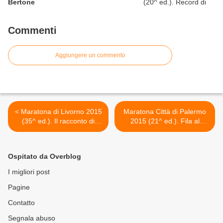
Bertone
Commenti
Aggiungere un commento
< Maratona di Livorno 2015
Maratona Città di Palermo
(35^ ed.). Il racconto di
2015 (21^ ed.). Fila al
Emanuela Pagan, tra
Marathon Village per il ritiro
caleidoscopio di immagini e
dei pettorali. Tutto pronto
flusso di memoria
allo start, con la previsione
Ospitato da Overblog
di un minuto di silenzio per
le vittime degli attentati >
I migliori post
Pagine
Contatto
Segnala abuso