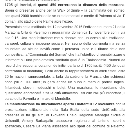
1705 gli iscritti, di questi 450 correranno la distanza della maratona
.
Boom di presenze anche per la Walk of Smile – la camminata del sorriso,
con quasi 2000 bambini delle scuole elementari e medie di Palermo al via. E
domani allo stadio delle Palme apre l’expo.
Presentata nella mattinata del 12 novembre 2015 l’edizione numero 21 della
Maratona Città di Palermo in programma domenica 15 novembre con il via
alle 9.15. Una manifestazione che si rinnova con un occhio alla tradizione,
tra sport, cultura e impegno sociale. Nel segno della continuità ma senza
rinunciare ad alcune novità come il percorso unico e il ritorno della non
competitiva, la “Camminata del Sorriso” che ha l’obiettivo di sensibilizzare e
informare su una problematica sanitaria qual è la Thalassemia. Numeri da
record che seppur ancora non definitivi parlano di 1705 iscritti (450 dei quali
correranno la maratona). Folta anche la rappresentanza di atleti esteri, oltre
20 le nazioni rappresentate: a farla da padrone la Francia che schiererà
poco più di 100 atleti; in gara anche un buon numero di podisti inglesi,
finlandesi, sloveni, tedeschi e belgi. Una maratona, lo ricordiamo che
quest’anno abbraccerà tutta la città attraverso i siti culturali più importanti, il
parco della Favorita e il mare di Mondello.
La manifestazione ha ufficialmente aperto i battenti il 12 novembre
con la
presentazione istituzionale nella Sala Gialla della sede UniCredit, alla
presenza di tra gli altri, di Giovanni Chelo Regional Manager Sicilia di
Unicredit, Antony Barbagallo assessore regionale al turismo, sport e
spettacolo, Cesare La Piana assessore allo sport del comune di Palermo,