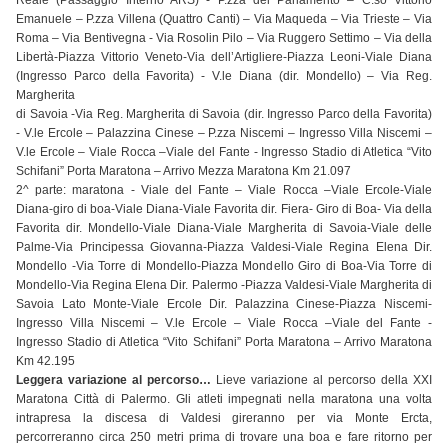
Reale (Passaggio Interno ARS) - P.zza del Parlamento – C.so Vittorio
Emanuele – P.zza Villena (Quattro Canti) – Via Maqueda – Via Trieste – Via
Roma – Via Bentivegna - Via Rosolin Pilo – Via Ruggero Settimo – Via della
Libertà-Piazza Vittorio Veneto-Via dell’Artigliere-Piazza Leoni-Viale Diana
(Ingresso Parco della Favorita) - V.le Diana (dir. Mondello) – Via Reg.
Margherita
di Savoia -Via Reg. Margherita di Savoia (dir. Ingresso Parco della Favorita)
- V.le Ercole – Palazzina Cinese – P.zza Niscemi – Ingresso Villa Niscemi –
V.le Ercole – Viale Rocca –Viale del Fante - Ingresso Stadio di Atletica “Vito
Schifani” Porta Maratona – Arrivo Mezza Maratona Km 21.097
2^ parte: maratona - Viale del Fante – Viale Rocca –Viale Ercole-Viale
Diana-giro di boa-Viale Diana-Viale Favorita dir. Fiera- Giro di Boa- Via della
Favorita dir. Mondello-Viale Diana-Viale Margherita di Savoia-Viale delle
Palme-Via Principessa Giovanna-Piazza Valdesi-Viale Regina Elena Dir.
Mondello -Via Torre di Mondello-Piazza Mondello Giro di Boa-Via Torre di
Mondello-Via Regina Elena Dir. Palermo -Piazza Valdesi-Viale Margherita di
Savoia Lato Monte-Viale Ercole Dir. Palazzina Cinese-Piazza Niscemi-
Ingresso Villa Niscemi – V.le Ercole – Viale Rocca –Viale del Fante -
Ingresso Stadio di Atletica “Vito Schifani” Porta Maratona – Arrivo Maratona
Km 42.195
Leggera variazione al percorso…
Lieve variazione al percorso della XXI
Maratona Città di Palermo. Gli atleti impegnati nella maratona una volta
intrapresa la discesa di Valdesi gireranno per via Monte Ercta,
percorreranno circa 250 metri prima di trovare una boa e fare ritorno per