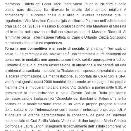
maratona. L’atleta del Good Race Team vanta un pb di 2h19’25 e nelle
ultime gare disputate ha ritrovato lo smalto delle annate migliori. A
contendergli il successo finale due atleti di levatura nazionale quali il
regalbutese Vito Massimo Catania (già vincitore a Palermo nell’edizione del
gran caldo del 2013) e Massimo Buccafusca primo alla Maratona di Messina
ed in orbita nella nazionale italiana ultramaratone di Massimo Riccitelli. Al
femminile cerca l’affermazione l’atleta di Capo d’Orlando Cinzia Sonzogno
maratoneta di qualità ed esperienza.
Torna la non competitiva e si veste di sociale
. Si chiama “
The walk of
smile “ – La camminata del sorriso"
ed è una camminata di tre chilometri da
percorrere in modalità non agonistica con il solo spirito aggregativo e ludico.
L’intento è quello di creare un’occasione di attenzione e solidarietà ad una
problematica sanitaria – sociale, la Thalassemia, spesso sottovalutata causa
la scarsa informazione. La manifestazione, supportata da CRAI Sicilia SPA,
vedrà protagonisti quasi 2000 bambini delle scuole accompagnati da papà e
mamme che si muoveranno dallo stadio Vito Schifani a partire dalle 9.30. A
presentare la manifestazione è stato Giovan Battista Ruffo presidente
dell’associazione thalassemici “Ospedale dei Bambini di Palermo” che ha
parlato della manifestazione come di un vero e proprio progetto a tutela
della salute e per l’informazione con i bambini entusiasti e protagonisti. A
suggellare la grande partecipazione la consegna, da parte del direttore
commerciale di Crai Sicilia Valerio Veronica, di due targhe a Maria Cristina
Corronca e Laura Lentini insegnanti rispettivamente dell’istituto comprensivo