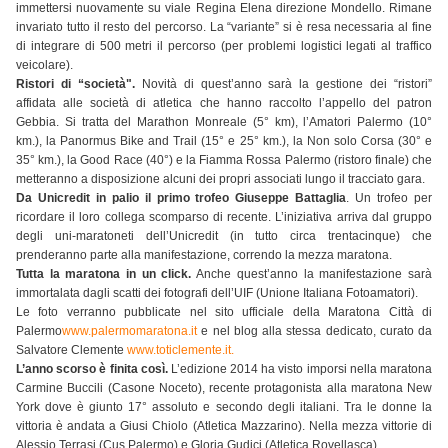
immettersi nuovamente su viale Regina Elena direzione Mondello. Rimane
invariato tutto il resto del percorso. La “variante” si è resa necessaria al fine
di integrare di 500 metri il percorso (per problemi logistici legati al traffico
veicolare).
Ristori di “società".
Novità di quest’anno sarà la gestione dei “ristori”
affidata alle società di atletica che hanno raccolto l’appello del patron
Gebbia. Si tratta del Marathon Monreale (5° km), l’Amatori Palermo (10°
km.), la Panormus Bike and Trail (15° e 25° km.), la Non solo Corsa (30° e
35° km.), la Good Race (40°) e la Fiamma Rossa Palermo (ristoro finale) che
metteranno a disposizione alcuni dei propri associati lungo il tracciato gara.
Da Unicredit in palio il primo trofeo Giuseppe Battaglia
. Un trofeo per
ricordare il loro collega scomparso di recente. L’iniziativa arriva dal gruppo
degli uni-maratoneti dell’Unicredit (in tutto circa trentacinque) che
prenderanno parte alla manifestazione, correndo la mezza maratona.
Tutta la maratona in un click.
Anche quest’anno la manifestazione sarà
immortalata dagli scatti dei fotografi dell’UIF (Unione Italiana Fotoamatori).
Le foto verranno pubblicate nel sito ufficiale della Maratona Città di
Palermo
www.palermomaratona.it
e nel blog alla stessa dedicato, curato da
Salvatore Clemente
www.toticlemente.it.
L’anno scorso è finita così.
L’edizione 2014 ha visto imporsi nella maratona
Carmine Buccili (Casone Noceto), recente protagonista alla maratona New
York dove è giunto 17° assoluto e secondo degli italiani. Tra le donne la
vittoria è andata a Giusi Chiolo (Atletica Mazzarino). Nella mezza vittorie di
Alessio Terrasi (Cus Palermo) e Gloria Gudici (Atletica Rovellasca).