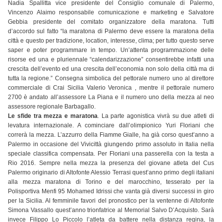
Nadia Spallitta vice presidente del Consiglio comunale di Palermo,
Vincenzo Alaimo responsabile comunicazione e marketing e Salvatore
Gebbia presidente del comitato organizzatore della maratona. Tutti
d’accordo sul fatto “la maratona di Palermo deve essere la maratona della
città e questo per tradizione, location, interesse, clima; per tutto questo serve
saper e poter programmare in tempo. Un’attenta programmazione delle
risorse ed una e pluriennale “calendarizzazione” consentirebbe infatti una
crescita dell’evento ed una crescita dell’economia non solo della città ma di
tutta la regione.” Consegna simbolica del pettorale numero uno al direttore
commerciale di Crai Sicilia Valerio Veronica , mentre il pettorale numero
2700 è andato all’assessore La Piana e il numero uno della mezza al neo
assessore regionale Barbagallo.
Le sfide tra mezza e maratona
.
La parte agonistica vivrà su due atleti di
levatura internazionale. A cominciare dall’olimpionico Yuri Floriani che
correrà la mezza. L’azzurro della Fiamme Gialle, ha già corso quest’anno a
Palermo in occasione del Vivicittà giungendo primo assoluto in Italia nella
speciale classifica compensata. Per Floriani una passerella con la testa a
Rio 2016. Sempre nella mezza la presenza del giovane atleta del Cus
Palermo originario di Altofonte Alessio Terrasi quest’anno primo degli italiani
alla mezza maratona di Torino e del marocchino, tesserato per la
Polisportiva Menfi 95 Mohamed Idrissi che vanta già diversi successi in giro
per la Sicilia. Al femminile favori del pronostico per la ventenne di Altofonte
Simona Vassallo quest’anno trionfatrice al Memorial Salvo D’Acquisto. Sarà
invece Filippo Lo Piccolo l’atleta da battere nella distanza regina, la