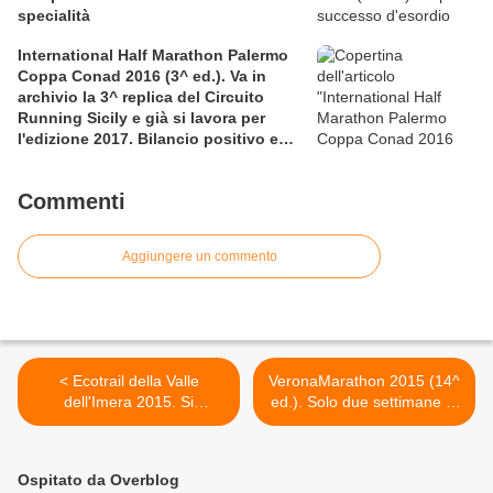
specialità
International Half Marathon Palermo
Coppa Conad 2016 (3^ ed.). Va in
archivio la 3^ replica del Circuito
Running Sicily e già si lavora per
l'edizione 2017. Bilancio positivo e
rettificata in extremis la graduatoria
maschile a squadre
Commenti
Aggiungere un commento
< Ecotrail della Valle
VeronaMarathon 2015 (14^
dell'Imera 2015. Si
ed.). Solo due settimane al
distingue la compagine
via. Ci sarà anche Max
dell'ASD No al Doping e alla
Bogdanich, campione di
Droga
maratona e di soldarietà >
Ospitato da Overblog