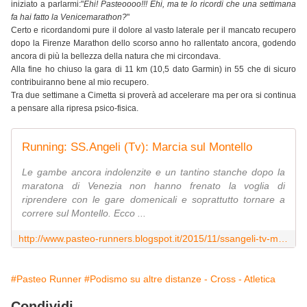
iniziato a parlarmi:"
Ehi! Pasteoooo!!! Ehi, ma te lo ricordi che una settimana
fa hai fatto la Venicemarathon?
"
Certo e ricordandomi pure il dolore al vasto laterale per il mancato recupero
dopo la Firenze Marathon dello scorso anno ho rallentato ancora, godendo
ancora di più la bellezza della natura che mi circondava.
Alla fine ho chiuso la gara di 11 km (10,5 dato Garmin) in 55 che di sicuro
contribuiranno bene al mio recupero.
Tra due settimane a Cimetta si proverà ad accelerare ma per ora si continua
a pensare alla ripresa psico-fisica.
Running: SS.Angeli (Tv): Marcia sul Montello
Le gambe ancora indolenzite e un tantino stanche dopo la
maratona di Venezia non hanno frenato la voglia di
riprendere con le gare domenicali e soprattutto tornare a
correre sul Montello. Ecco ...
http://www.pasteo-runners.blogspot.it/2015/11/ssangeli-tv-marcia-sul-montello.html
#Pasteo Runner
#Podismo su altre distanze - Cross - Atletica
Condividi