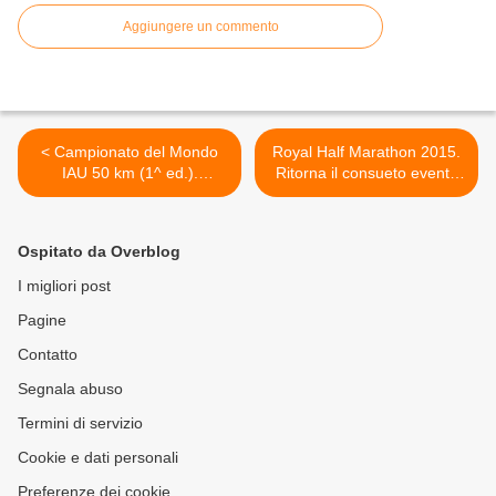
Aggiungere un commento
< Campionato del Mondo
Royal Half Marathon 2015.
IAU 50 km (1^ ed.).
Ritorna il consueto evento
L'edizione inaugurale del
podistico torinese,
Campionato del Mondo 50
affiancato dalle due non
km scatta alle 18.00
competitive >
Ospitato da Overblog
I migliori post
Pagine
Contatto
Segnala abuso
Termini di servizio
Cookie e dati personali
Preferenze dei cookie