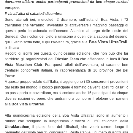
dovranno sfidare anche partecipanti provenienti da ben cinque nazioni
europee.
Il via all'alba di sabato 5 dicembre.
Sono atterrati ieri, mercoledì 2 dicembre, sull’isola di Boa Vista, i 72
trailrunner che vivranno l'avventura di attraversare i magnifici paesaggi di
questa perla incastonata nell’oceano Atlantico al largo delle coste del
Senegal. Qui i colori del cielo si uniscono a quelli della sabbia del deserto,
Boa Vista UltraTrail
qui il vento soffia forte, e qui l’avventura, grazie alla
,
è di casa.
Record di iscritti per questa quindicesima edizione, che non può che far
sorridere gli organizzatori del
Friesian Team
che affiancano in loco il
Boa
Vista Marathon Club
. Fra questi atleti dell’avventura, ci saranno ben
trentasei concorrenti italiani, in rappresentanza di 16 province del Bel
Paese.
A questo gruppo volato dall’Italia, si aggiungono i 35 concorrenti provenienti
dal resto del mondo, il blocco principale è formato da venti atleti “di casa”, c
on passaporto capoverdiano, ma si contano anche 15 partecipanti da cinque
diverse nazioni europee, che andranno a comporre il plotone dei partenti
alla
Boa Vista Ultratrail
.
Alla quindicesima edizione della Boa Vista Ultratrail sono in aumento i
runner che scelgono la lunghissima distanza di 150 chilometri della
UltraMarathon
, il piatto forte del Ultratrail, che vedrà correre lungo il
perimetro dell’isola ben 35 concorrenti. Resta stabile il numero di iscritti alla