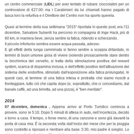
un centro commerciale (
LIDL
) per aver tentato di rubare cioccolatini per un
controvalore di €27.00: ma i Carabinieri da lui chiamati hanno pagato di
tasca loro la refurtiva e il Direttore del Centro non ha sporto querela.
Quasi al termine della sua settimana "2015" riportata in questo post, era l'11
dicembre, Salvatore Sulsenti ha percorso in compagnia di Inge Hack, più di
60 km, in maniera lieve, senza sentire la fatica, ridendo e scherzando.
Il piccolo infortunio sembra essere acqua passata, adesso.
E gli effetti della lunga camminata si fanno sentire a scoppia dritardato, in
termini di buon umoree gioia di vivere (volendo prosaicamente stare dentro
la biochimica del cervello, si tratta della stimolazione positiva del reward
system, scarica di dopamina inclusa, e dell'effetto positivo dell'attivazione del
sistema delle endorfine, stimolato dall'esposizione alla fatica prolungata). In
questi casi, al termine di una fatica intesa e protratta che siamo riusciti a
fronteggiare, tutto ciò che capita dopo (e, soprattutto, che ci concediamo, dal
banale caffè, ad una birretta, ad una pizza), è "ben meritato".
2014
07 dicembre, domenica .
Appena arrivo al Porto Turistico comincia a
piovere, sono le 5:10. Dopo 5 minuti di attesa in auto, nell’incertezza, decido
e torno a casa. Il tempo, o forse meno, di una canzone e sono già davanti la
porta di casa mia. È la seconda volta dall’inizio del mese che per la pioggia
sono costretto a riposare e rientrare alla base. 5:30, mio padre è sveglio. Lo