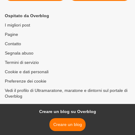
del running a Palermo. Una
Christmas Run ed il
tradizione destinata a
BioRace si sono ritrovati
crescere ancora
insieme di corsa per la
Ospitato da Overblog
solidarietà >
I migliori post
Pagine
Contatto
Segnala abuso
Termini di servizio
Cookie e dati personali
Preferenze dei cookie
Vedi il profilo di Ultramaratone, maratone e dintorni sul portale di
Overblog
Creare un blog su Overblog
Creare un blog