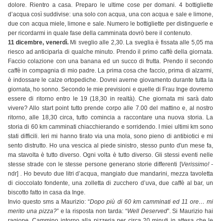
dolore. Rientro a casa. Preparo le ultime cose per domani. 4 bottigliette
d’acqua così suddivise: una solo con acqua, una con acqua e sale e limone,
due con acqua miele, limone e sale. Numero le bottigliette per distinguerle e
per ricordarmi in quale fase della camminata dovrò bere il contenuto.
11 dicembre, venerdì.
Mi sveglio alle 2,30. La sveglia è fissata alle 5,05 ma
riesco ad anticiparla di qualche minuto. Prendo il primo caffè della giornata.
Faccio colazione con una banana ed un succo di frutta. Prendo il secondo
caffè in compagnia di mio padre. La prima cosa che faccio, prima di alzarmi,
è indossare le calze ortopediche. Dovrei averne giovamento durante tutta la
giornata, ho sonno. Secondo le mie previsioni e quelle di Frau Inge dovremo
essere di ritorno entro le 19 (18,30 in realtà). Che giornata mi sarà dato
vivere? Allo start point tutto prende corpo alle 7.00 del mattino e, al nostro
ritorno, alle 18,30 circa, tutto comincia a raccontare una nuova storia. La
storia di 60 km camminati chiacchierando e sorridendo. I miei ultimi km sono
stati difficili. Ieri mi hanno tirato via una mola, sono pieno di antibiotici e mi
sento distrutto. Ho una vescica al piede sinistro, stesso punto d'un mese fa,
ma stavolta è tutto diverso. Ogni volta è tutto diverso. Gli stessi eventi nelle
stesse strade con le stesse persone generano storie differenti [
Verissimo!
-
ndr] . Ho bevuto due litri d’acqua, mangiato due mandarini, mezza tavoletta
di cioccolato fondente, una zolletta di zucchero d’uva, due caffè al bar, un
biscotto fatto in casa da Inge.
Invio questo sms a Maurizio: “
Dopo più di 60 km camminati ed 11 ore… mi
merito una pizza?
” e la risposta non tarda: “
Well Deserved
”. Si Maurizio hai
ragione. Cammino intorno alla pizzeria per circa 20 minuti in attesa che le