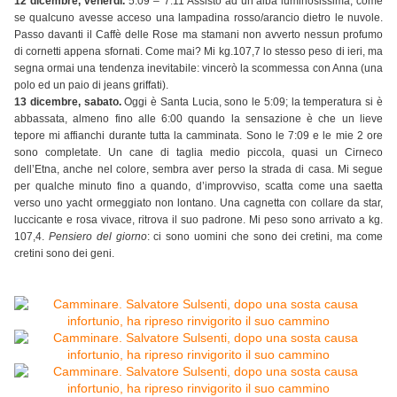
12 dicembre, venerdì.
5:09 – 7:11 Assisto ad un’alba luminosissima, come
se qualcuno avesse acceso una lampadina rosso/arancio dietro le nuvole.
Passo davanti il Caffè delle Rose ma stamani non avverto nessun profumo
di cornetti appena sfornati. Come mai? Mi kg.107,7 lo stesso peso di ieri, ma
segna ormai una tendenza inevitabile: vincerò la scommessa con Anna (una
polo ed un paio di jeans griffati).
13 dicembre, sabato.
Oggi è Santa Lucia, sono le 5:09; la temperatura si è
abbassata, almeno fino alle 6:00 quando la sensazione è che un lieve
tepore mi affianchi durante tutta la camminata. Sono le 7:09 e le mie 2 ore
sono completate. Un cane di taglia medio piccola, quasi un Cirneco
dell’Etna, anche nel colore, sembra aver perso la strada di casa. Mi segue
per qualche minuto fino a quando, d’improvviso, scatta come una saetta
verso uno yacht ormeggiato non lontano. Una cagnetta con collare da star,
luccicante e rosa vivace, ritrova il suo padrone. Mi peso sono arrivato a kg.
107,4.
Pensiero del giorno
: ci sono uomini che sono dei cretini, ma come
cretini sono dei geni.