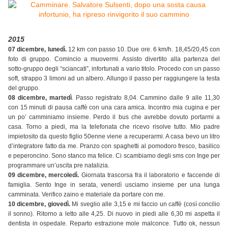
2015
07 dicembre, lunedì.
12 km con passo 10. Due ore. 6 km/h. 18,45/20,45 con
foto di gruppo. Comincio a muovermi. Assisto divertito alla partenza del
sotto-gruppo degli “sciancati”, infortunati a vario titolo. Procedo con un passo
soft, strappo 3 limoni ad un albero. Allungo il passo per raggiungere la testa
del gruppo.
08 dicembre, martedì
. Passo registrato 8,04. Cammino dalle 9 alle 11,30
con 15 minuti di pausa caffè con una cara amica. Incontro mia cugina e per
un po’ camminiamo insieme. Perdo il bus che avrebbe dovuto portarmi a
casa. Torno a piedi, ma la telefonata che ricevo risolve tutto. Mio padre
impietosito da questo figlio 50enne viene a recuperarmi. A casa bevo un litro
d’integratore fatto da me. Pranzo con spaghetti al pomodoro fresco, basilico
e peperoncino. Sono stanco ma felice. Ci scambiamo degli sms con Inge per
programmare un’uscita pre natalizia.
09 dicembre, mercoledì.
Giornata trascorsa fra il laboratorio e faccende di
famiglia. Sento Inge in serata, venerdì usciamo insieme per una lunga
camminata. Verifico zaino e materiale da portare con me.
10 dicembre, giovedì.
Mi sveglio alle 3,15 e mi faccio un caffè (così concilio
il sonno). Ritorno a letto alle 4,25. Di nuovo in piedi alle 6,30 mi aspetta il
dentista in ospedale. Reparto estrazione mole malconce. Tutto ok, nessun