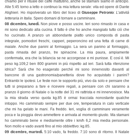
chiamo per il rituale del caffè mattutino, anche se stamani siamo in anticipo.
Alle 5:45 torno a letto e continuo la mia lettura serale: vita ed opere di Dante
Alighieri. Ho rispolverato un libro del liceo di
Giuseppe Petronio
:
L’attività
letteraria in Italia
. Spero domani di tornare a camminare.
08 dicembre, lunedì.
Non piove e posso uscire. Ieri sono rimasto in casa e
mi sono dedicato alla cucina. Il fatto è che ho anche mangiato tutto ciò che
ho cucinato. A pranzo un abbondante piatto unico composta di pasta
integrale, pomodori freschi, capperi, peperoncino ed una fetta di carne di
maiale. Anche due panini al formaggio. La sera un panino al formaggio,
pasta rimasta del pranzo, tre spinacine. La mia paura, ampiamente
confermata, era che la bilancia se ne accorgesse e mi punisse. E così è. Mi
peso kg.109,2 ben 800 grammi in più rispetto ad ieri. Sarà tutta ritenzione
idrica? Sarà che ho esagerato perché mi sono innervosito davanti al
bancone di una gastronomia/panetteria dove ho acquistato i panini?
Entrambi le ipotesi. Le feste non le sopporto più, vivo da solo e pensare che
tutti si preparano a fare e ricevere regali, a pensare con chi saranno a
pranzo il giorno di Natale o la notte del 31 mi rattrista e mi innervosisce. Ma
la mia strada verso quota kg.85 è ormai tracciata nonostante qualche
intoppo. Ho camminato sempre per due ore, temperatura in calo verticale
che mi ha gelato le mani. Fa freddo. Ieri, voglia di camminare veramente
poca e la pioggia devo ammettere e arrivata al momento giusto. Ma stamani
ho camminato bene e mediamente oltre i km/h 6,2 mia media personale.
Non mollo e vado avanti fino al mio obbiettivo: kg.85.
09 dicembre, martedì.
5:10 vado, fa freddo. 7:10 sono di ritorno. Il Natale