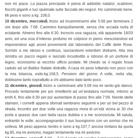
non mi piace. La piazza principale è piena di addobbi natalizi, scatoloni,
fiocchi giganti e luci spalmate sulle facciate dei negozi. Ho camminato bene.
Mi peso e sono a kg. 108,0.
10 dicembre, mercoledì.
Inizio ad incamminarmi alle 5:08 per terminare 2
ore dopo alle 7:08. Cammino tranquillamente, senza che accada nulla di
eclatante. Almeno fino alle 6:30. Incrocio una ragazza, età apparente 18/20
anni, ed una scia d’intenso profumo mi colpisce in pieno mescolandosi ed
imponendosi agli aromi provenienti dal laboratorio del Caffè delle Rose.
Sorrido a me stesso e continuo, lasciandomi volentieri distrarre. Alla mia
sinistra un pacco regalo e lasciato incustodito a ridosso di un portone di
legno, vicinissimo al vecchio ufficio postale. Mi chiedo se il regalo fosse
caduto ad un Babbo Natale distratto. A casa mi peso lottando non poco con
la mia bilancia, esito:kg.108,5.
Pensiero del giorno
: A volte, nella vita,
dobbiamo tanto soprattutto a chi abbiamo dato tanto poco.
11 dicembre, giovedì.
Inizio a camminare alle 5:09 ma mi sento già stanco.
Procedo lentamente per poi rimettermi ad un’andatura normale, intorno ai
km/h 6, fino alle 6:30 per poi aumentare di passo fino alle 7:09. Niente stelle
stamani, i cornetti appena sfornati sembrano seguirmi e per un bel pezzo di
strada. Incontro per due volte una ragazza mora di un’età vicina ai 30 che
porta a spasso due cani dalla razza dubbia o a me sconosciuta. Mi saluta,
entrambi le volte, accompagnando il suo buongiorno con un sorriso che mi
solleva. Mi peso appena rientro e sono a kg.107,7 ancora lontano da quota
kg.85, ma mi avvicino, magari lentamente ma mi avvicino.