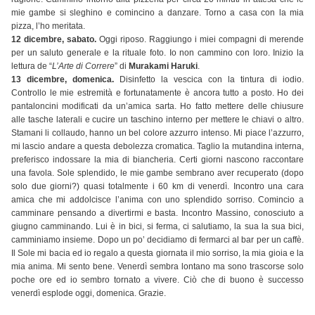
mie gambe si sleghino e comincino a danzare. Torno a casa con la mia
pizza, l’ho meritata.
12 dicembre, sabato.
Oggi riposo. Raggiungo i miei compagni di merende
per un saluto generale e la rituale foto. Io non cammino con loro. Inizio la
lettura de “
L’Arte di Correre
” di
Murakami Haruki
.
13 dicembre, domenica.
Disinfetto la vescica con la tintura di iodio.
Controllo le mie estremità e fortunatamente è ancora tutto a posto. Ho dei
pantaloncini modificati da un’amica sarta. Ho fatto mettere delle chiusure
alle tasche laterali e cucire un taschino interno per mettere le chiavi o altro.
Stamani li collaudo, hanno un bel colore azzurro intenso. Mi piace l’azzurro,
mi lascio andare a questa debolezza cromatica. Taglio la mutandina interna,
preferisco indossare la mia di biancheria. Certi giorni nascono raccontare
una favola. Sole splendido, le mie gambe sembrano aver recuperato (dopo
solo due giorni?) quasi totalmente i 60 km di venerdì. Incontro una cara
amica che mi addolcisce l’anima con uno splendido sorriso. Comincio a
camminare pensando a divertirmi e basta. Incontro Massino, conosciuto a
giugno camminando. Lui è in bici, si ferma, ci salutiamo, la sua la sua bici,
camminiamo insieme. Dopo un po’ decidiamo di fermarci al bar per un caffè.
Il Sole mi bacia ed io regalo a questa giornata il mio sorriso, la mia gioia e la
mia anima. Mi sento bene. Venerdì sembra lontano ma sono trascorse solo
poche ore ed io sembro tornato a vivere. Ciò che di buono è successo
venerdì esplode oggi, domenica. Grazie.