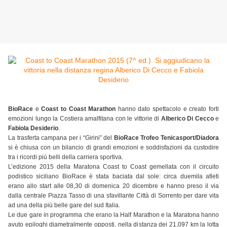
BioRace
e
Coast to Coast
Marathon
hanno dato spettacolo e creato forti
emozioni lungo la Costiera amalfitana con le vittorie di
Alberico Di Cecco
e
Fabiola Desiderio
.
La trasferta campana per i “Girini” del
BioRace Trofeo Tenicasport/Diadora
si è chiusa con un bilancio di grandi emozioni e soddisfazioni da custodire
tra i ricordi più belli della carriera sportiva.
L’edizione 2015 della Maratona Coast to Coast gemellata con il circuito
podistico siciliano BioRace è stata baciata dal sole: circa duemila atleti
erano allo start alle 08,30 di domenica 20 dicembre e hanno preso il via
dalla centrale Piazza Tasso di una sfavillante Città di Sorrento per dare vita
ad una della più belle gare del sud Italia.
Le due gare in programma che erano la Half Marathon e la Maratona hanno
avuto epiloghi diametralmente opposti, nella distanza dei 21,097 km la lotta