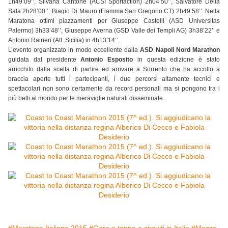
1h49’09’’, Silvana Cantone (ACSI Sportaction) 2h04’50’’, Salvatore Della
Sala 2h28’00’’, Biagio Di Mauro (Fiamma San Gregorio CT) 2h49’58’’. Nella
Maratona ottimi piazzamenti per Giuseppe Castelli (ASD Universitas
Palermo) 3h33’48’’, Giuseppe Averna (GSD Valle dei Templi AG) 3h38’22’’ e
Antonio Raineri (Atl. Sicilia) in 4h13’14’’.
L’evento organizzato in modo eccellente dalla
ASD Napoli Nord Marathon
guidata dal presidente
Antonio Esposito
in questa edizione è stato
arricchito dalla scelta di partire ed arrivare a Sorrento che ha accolto a
braccia aperte tutti i partecipanti, i due percorsi altamente tecnici e
spettacolari non sono certamente da record personali ma si pongono tra i
più belli al mondo per le meraviglie naturali disseminate.