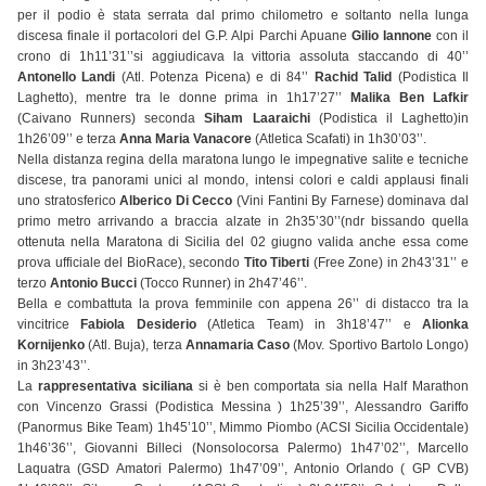
per il podio è stata serrata dal primo chilometro e soltanto nella lunga
discesa finale il portacolori del G.P. Alpi Parchi Apuane
Gilio Iannone
con il
crono di 1h11’31’’si aggiudicava la vittoria assoluta staccando di 40’’
Antonello Landi
(Atl. Potenza Picena) e di 84’’
Rachid Talid
(Podistica Il
Laghetto), mentre tra le donne prima in 1h17’27’’
Malika Ben Lafkir
(Caivano Runners) seconda
Siham Laaraichi
(Podistica il Laghetto)in
1h26’09’’ e terza
Anna Maria Vanacore
(Atletica Scafati) in 1h30’03’’.
Nella distanza regina della maratona lungo le impegnative salite e tecniche
discese, tra panorami unici al mondo, intensi colori e caldi applausi finali
uno stratosferico
Alberico Di Cecco
(Vini Fantini By Farnese) dominava dal
primo metro arrivando a braccia alzate in 2h35’30’’(ndr bissando quella
ottenuta nella Maratona di Sicilia del 02 giugno valida anche essa come
prova ufficiale del BioRace), secondo
Tito Tiberti
(Free Zone) in 2h43’31’’ e
terzo
Antonio Bucci
(Tocco Runner) in 2h47’46’’.
Bella e combattuta la prova femminile con appena 26’’ di distacco tra la
vincitrice
Fabiola Desiderio
(Atletica Team) in 3h18’47’’ e
Alionka
Kornijenko
(Atl. Buja), terza
Annamaria Caso
(Mov. Sportivo Bartolo Longo)
in 3h23’43’’.
La
rappresentativa siciliana
si è ben comportata sia nella Half Marathon
con Vincenzo Grassi (Podistica Messina ) 1h25’39’’, Alessandro Gariffo
(Panormus Bike Team) 1h45’10’’, Mimmo Piombo (ACSI Sicilia Occidentale)
1h46’36’’, Giovanni Billeci (Nonsolocorsa Palermo) 1h47’02’’, Marcello
Laquatra (GSD Amatori Palermo) 1h47’09’’, Antonio Orlando ( GP CVB)