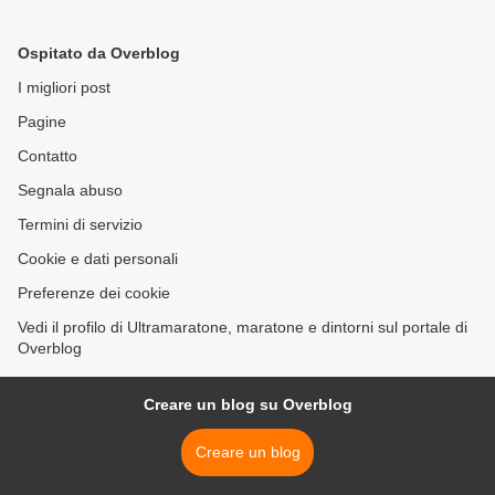
categoria: un ottimo
affascinante viaggio nella
risultato per l'ASD No al
storia e nella cultura >
Ospitato da Overblog
Doping e alla Droga
I migliori post
Pagine
Contatto
Segnala abuso
Termini di servizio
Cookie e dati personali
Preferenze dei cookie
Vedi il profilo di Ultramaratone, maratone e dintorni sul portale di
Overblog
Creare un blog su Overblog
Creare un blog