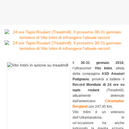
Il
30-31 gennaio 2016
,
l’ultrarunner
Vito Intini
, atleta
della compagine
ASD Amatori
Putignano
, proverà a battere il
Record Mondiale di 24 ore su
tapis roulant
(Treadmill),
attualmente detenuto
dall'americano
Christopher
Bergland
con 247,45 Km.
Vito Intini è un veterano
dell’Ultramaratona. In
un’occasione ha anche
indossato la maglia azzurra,