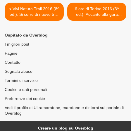
< Vivi Natura Trail 2016 (8^
6 ore di Torino 2016 (3^
ed.). Si corre di nuovo tra i
ed.). Accanto alla gara
lecci del Parco delle
individuale, una
Madonie
competizione a squadre >
Ospitato da Overblog
I migliori post
Pagine
Contatto
Segnala abuso
Termini di servizio
Cookie e dati personali
Preferenze dei cookie
Vedi il profilo di Ultramaratone, maratone e dintorni sul portale di
Overblog
Creare un blog su Overblog