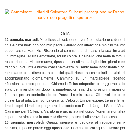
2016
12 gennaio, martedì.
Mi collego al web dopo aver fatto colazione e dopo il
rituale caffè mattutino con mio padre. Guardo con attenzione moltissime foto
pubblicate da Maurizio. Rispondo ai commenti di chi lascia la sua firma ad
un’immagine, ad una emozione, ad un colore. Che bello, che belle le foto. Il
rosso mi dona. Mi commuovo, ripasso in un attimo tutti gli ultimi giorni e ne
traggo nuova linfa e nuova consapevolezza. Mi sento bene nonostante tutto,
nonostante certi diavoletti alcuni dei quali riesco a schiacciarli ed altri mi
accompagnano giornalmente. Cammino su un marciapiede facendo
riflessioni sul moto perpetuo. Chiamo l’officina ortopedica e li aggiorno sullo
stato dei miei plantari dopo la maratona, ci rimandiamo ai primi giorni di
febbraio per un controllo diretto. Penso. La mia strada. Gli errori. Le cose
giuste. La strada. L’arrivo. La crescita. L’elogio. L’imperfezione. Le mie ferite.
I miei sogni. I limiti. Le preghiere. L’accordo con Dio. Il fango. Il Sole. L’Aria.
Cammino per 9,5 km, la Maratona è archiviata nel corpo. Vorrei fare un’altra
esperienza simile ma in una città diversa, mettermi alla prova fuori casa.
13 gennaio, mercoledì.
Questa giornata è dedicata al recupero semi-
passivo, in poche parole oggi riposo. Alle 17,30 ho un colloquio di lavoro per