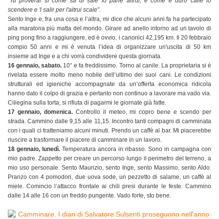
“
Tu proverai sì come sa di sale lo pane altrui, e come è duro calle lo
scendere e 'l salir per l'altrui scale”
.
Sento Inge e, fra una cosa e l’altra, mi dice che alcuni anni fa ha partecipato
alla maratona più matta del mondo. Girare ad anello intorno ad un tavolo di
ping pong fino a raggiungere, ed è ovvio, i canonici 42,195 km. Il 20 febbraio
compio 50 anni e mi è venuta l’idea di organizzare un'uscita di 50 km
insieme ad Inge e a chi vorrà condividere questa giornata.
16 gennaio, sabato.
10° e fa freddissimo. Torno al canile. La proprietaria si è
rivelata essere molto meno nobile dell’ultimo dei suoi cani. Le condizioni
strutturali ed igieniche accompagnate da un’offerta economica ridicola
hanno dato il colpo di grazia e pertanto non continuo a lavorare ma vado via.
Ciliegina sulla torta, si rifiuta di pagarmi le giornate già fatte.
17 gennaio, domenica.
Controllo il meteo, mi copro bene e scendo per
strada. Cammino dalle 9,15 alle 11,15. Incontro tanti compagni di camminata
con i quali ci tratteniamo alcuni minuti. Prendo un caffè al bar. Mi piacerebbe
riuscire a trasformare il piacere di camminare in un lavoro.
18 gennaio, lunedì.
Temperatura ancora in ribasso. Sono in campagna con
mio padre. Zappetto per creare un percorso lungo il perimetro del terreno, a
mio uso personale. Sento Maurizio, sento Inge, sento Massimo, sento Aldo.
Pranzo con 4 pomodori, due uova sode, un pezzetto di salame, un caffè al
miele. Comincio l’attacco frontale ai chili presi durante le feste. Cammino
dalle 14 alle 16 con un freddo pungente. Vado forte, sto bene.