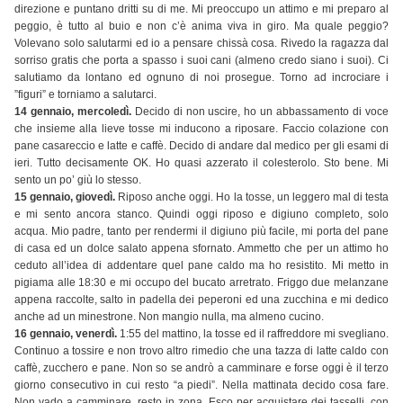
direzione e puntano dritti su di me. Mi preoccupo un attimo e mi preparo al
peggio, è tutto al buio e non c’è anima viva in giro. Ma quale peggio?
Volevano solo salutarmi ed io a pensare chissà cosa. Rivedo la ragazza dal
sorriso gratis che porta a spasso i suoi cani (almeno credo siano i suoi). Ci
salutiamo da lontano ed ognuno di noi prosegue. Torno ad incrociare i
”figuri” e torniamo a salutarci.
14 gennaio, mercoledì.
Decido di non uscire, ho un abbassamento di voce
che insieme alla lieve tosse mi inducono a riposare. Faccio colazione con
pane casareccio e latte e caffè. Decido di andare dal medico per gli esami di
ieri. Tutto decisamente OK. Ho quasi azzerato il colesterolo. Sto bene. Mi
sento un po’ giù lo stesso.
15 gennaio, giovedì.
Riposo anche oggi. Ho la tosse, un leggero mal di testa
e mi sento ancora stanco. Quindi oggi riposo e digiuno completo, solo
acqua. Mio padre, tanto per rendermi il digiuno più facile, mi porta del pane
di casa ed un dolce salato appena sfornato. Ammetto che per un attimo ho
ceduto all’idea di addentare quel pane caldo ma ho resistito. Mi metto in
pigiama alle 18:30 e mi occupo del bucato arretrato. Friggo due melanzane
appena raccolte, salto in padella dei peperoni ed una zucchina e mi dedico
anche ad un minestrone. Non mangio nulla, ma almeno cucino.
16 gennaio, venerdì.
1:55 del mattino, la tosse ed il raffreddore mi svegliano.
Continuo a tossire e non trovo altro rimedio che una tazza di latte caldo con
caffè, zucchero e pane. Non so se andrò a camminare e forse oggi è il terzo
giorno consecutivo in cui resto “a piedi”. Nella mattinata decido cosa fare.
Non vado a camminare, resto in zona. Esco per acquistare dei tasselli, con