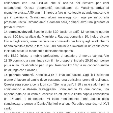
collaborare con una ONLUS che si occupa del ricovero per cani
abbandonati. Questa opportunità, segnalatami da Massimo, arriva al
momento giusto. A 50 anni mi ritrovo a fare un colloquio quando qualcuno è
già in pensione. Scambiamo alcuni messaggi con Inge pensando alla
prossima uscita. Rimandiamo a domani sera, domani avrò una giornata di
prova al lavoro.
14 gennaio, giovedì.
Sveglio dalle 4,30 faccio un caffè. Mi collego e guardo
quasi 800 foto scattate da Maurizio a Ragusa domenica 10. Inoltro alcune
foto a degli amici, vorrei lasciare un commento per tutti quegli scatti che mi
hanno colpito e forse lo farò. Alle 8.00 comincio a lavorare in un canile come
factotum, struttura mediocre e decisamente sporca.
Alle 15,30 finisco la nobile professione di spalatore di merda canina. Alle
18,30 comincio a camminare con il mio gruppo e fino alle 20,20 non penso
più a nulla. mi allontano per un po’. Percorro km 10,6 e mi concedo anche
un allungo con Salvina C.
15 gennaio, venerdì.
Sono le 3,15 e lavo dei calzini. Oggi è il secondo
giorno di lavoro al canile dove sostengo una durissima prova di resilienza.
Questa sera sono a cena fuori con “Siemu a peri”. Il 10 c.m. è stato il primo
compleanno e stasera festeggiamo. Sono seduto fra due coppie, una
appena nata ed in vena di coccole ed effusioni e l’altra coppia consolidata
da 35 anni di matrimonio. Mi isolo mentalmente, sono aiutato dalla
stanchezza, e penso a Dante Alighieri e al suo Paradiso quando, nel XVII
canto