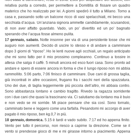
relativa punta a corredo, per permettere a Domitilla di fissare un quadro
materico che ho realizzato per lei. A giorni spedirò il tutto a Milano. Torno a
casa e, passando sotto un balcone ricco di vasi spelacchiati, mi becco una
secchiata d’acqua. Un’anziana signora ammette candidamente, scusandosi,
di non aver affatto guardato. Vado, un po’ divertito ed un po’ bagnato
sperando che l’acqua fosse almeno pulita.
17 gennaio, sabato.
Notte insonne per via di una persistente tosse che mi
auguro non aumenti. Decido di uscire lo stesso e di andare a camminare
dopo 3 giorni di “riposo”. Ho le lenti nuove agli occhiali, un regalo anticipato
che mi sono fatto per il mio prossimo compleanno. Continuo a tossire in
attesa che salga il caffè. 5 minuti ancora ed esco fuori casa. Sono pronto ad
andare e spero di essere ancora in forma e che il lungo riposo non mi abbia
rammollito. 5:06 parto, 7:06 finisco di camminare. Due cani di grossa taglia,
già incontrati in altre occasioni, frugano fra i sacchi neri della spazzatura.
Uno dei due, di taglia leggermente più piccola dell’altro, mi abbaia contro.
Sono abbastanza lontano e cambio tragitto. Rivedo la ragazza sorridente
con i due cani che quasi la trascinano via. Ci salutiamo da lontano ma è buio
e non vedo se mi sorride. Mi piace pensare che sia così. Sono tornato,
camminato bene e leggero come una farfalla. Pesandomi mi accorgo di aver
pagato il mio riposo, ben kg.0,7 in più.
18 gennaio, domenica.
5.15 è tardi e vado subito. 7:17 ed ho appena finito.
Vento per tutto il percorso, non riesco a capirne la direzione. Come se il
vento si prendesse gioco di me e mi girasse intorno a piacimento. Appena