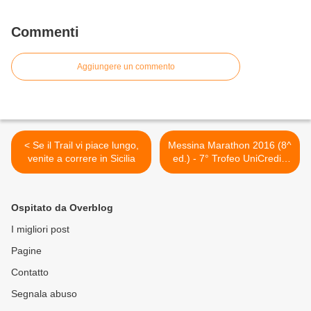
Commenti
Aggiungere un commento
< Se il Trail vi piace lungo,
Messina Marathon 2016 (8^
venite a correre in Sicilia
ed.) - 7° Trofeo UniCredit.
Numeri da record e pronti
allo start >
Ospitato da Overblog
I migliori post
Pagine
Contatto
Segnala abuso