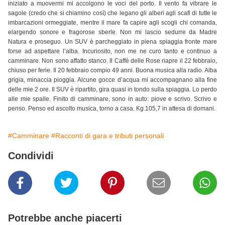
iniziato a muovermi mi accolgono le voci del porto. Il vento fa vibrare le
sagole (credo che si chiamino così) che legano gli alberi agli scafi di tutte le
imbarcazioni ormeggiate, mentre il mare fa capire agli scogli chi comanda,
elargendo sonore e fragorose sberle. Non mi lascio sedurre da Madre
Natura e proseguo. Un SUV è parcheggiato in piena spiaggia fronte mare
forse ad aspettare l’alba. Incuriosito, non me ne curo tanto e continuo a
camminare. Non sono affatto stanco. Il Caffè delle Rose riapre il 22 febbraio,
chiuso per ferie. Il 20 febbraio compio 49 anni. Buona musica alla radio. Alba
grigia, minaccia pioggia. Alcune gocce d’acqua mi accompagnano alla fine
delle mie 2 ore. Il SUV è ripartito, gira quasi in tondo sulla spiaggia. Lo perdo
alle mie spalle. Finito di camminare, sono in auto: piove e scrivo. Scrivo e
penso. Penso ed ascolto musica, torno a casa. Kg.105,7 in attesa di domani.
#Camminare
#Racconti di gara e tributi personali
Condividi
Potrebbe anche piacerti