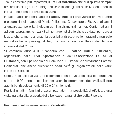
Tra le conferme più importanti, il
Trail di Marettimo
che si disputerà sempre
nell’ambito di Egadi Running Cruise e la due giorni sulle Madonie con la
tappa in notturna del
Trail della Luna
.
In calendario confermati anche i
Doggy Trail
ed i
Trail Junior
che vedranno
protagonisti nelle tappe di Monte Pellegrino, Caltavuturo e Ficuzza, gli amici
a quattro zampe e tanti giovanissimi aspiranti trail runner. Confermatissimi
ad ogni tappa, anche i walk trail non agonistici e le visite guidate, per dare a
tutti, anche ai meno allenati, la possibilità di scoprire le meraviglie non solo
naturalistiche e paesaggistiche, ma anche storico-culturali dei territori
interessati dal Circuito.
Si comincia dunque il 7 febbraio con il
Cofano Trail
di Custonaci,
organizzato dalla
ASD Sportaction
e dall’
Associazione Le Ali di
Custonaci,
con il patrocinio del Comune di Custonaci e dell’Azienda Foreste
Demaniali, che anche quest’anno coadiuverà gli organizzatori nelle varie
tappe del Circuito.
Oltre 200 gli atleti al via. 24 i chilometri della prova agonistica con partenza
alle ore 9.00, mentre per i camminatori in programma due walktrail non
agonistici, rispettivamente di 15 e 24 chilometri.
Per tutti gli altri - familiari e accompagnatori - la possibilità di effettuare una
visita guidata alla scoperta delle bellezze naturalistiche della Riserva.
Per ulteriori informazioni:
www.cofanotrail.it