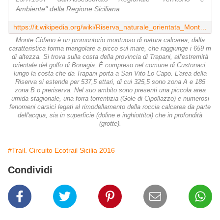
Ambiente" della Regione Siciliana
https://it.wikipedia.org/wiki/Riserva_naturale_orientata_Monte_Cofano
Monte Còfano è un promontorio montuoso di natura calcarea, dalla
caratteristica forma triangolare a picco sul mare, che raggiunge i 659 m
di altezza. Si trova sulla costa della provincia di Trapani, all'estremità
orientale del golfo di Bonagia. È compreso nel comune di Custonaci,
lungo la costa che da Trapani porta a San Vito Lo Capo. L'area della
Riserva si estende per 537,5 ettari, di cui 325,5 sono zona A e 185
zona B o preriserva. Nel suo ambito sono presenti una piccola area
umida stagionale, una forra torrentizia (Gole di Cipollazzo) e numerosi
fenomeni carsici legati al rimodellamento della roccia calcarea da parte
dell'acqua, sia in superficie (doline e inghiottitoi) che in profondità
(grotte).
#Trail. Circuito Ecotrail Sicilia 2016
Condividi