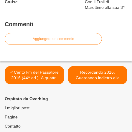
Cruise
Commenti
Aggiungere un commento
< Cento km del Passatore
Recordando 2016.
2016 (44^ ed.). A quattro
Guardando indietro alle
mesi dallo start, oltre 1800
Olimpiadi Invernali di Torino
gli iscritti
di dieci anni fa e correndo
proprio con quella torcia
Ospitato da Overblog
olimpica >
I migliori post
Pagine
Contatto