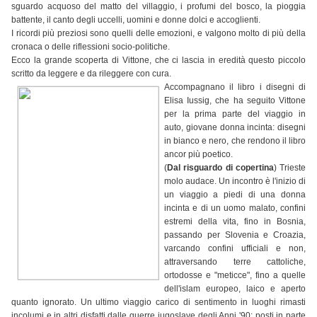
sguardo acquoso del matto del villaggio, i profumi del bosco, la pioggia
battente, il canto degli uccelli, uomini e donne dolci e accoglienti.
I ricordi più preziosi sono quelli delle emozioni, e valgono molto di più della
cronaca o delle riflessioni socio-politiche.
Ecco la grande scoperta di Vittone, che ci lascia in eredità questo piccolo
scritto da leggere e da rileggere con cura.
Accompagnano il libro i disegni di
Elisa Iussig, che ha seguito Vittone
per la prima parte del viaggio in
auto, giovane donna incinta: disegni
in bianco e nero, che rendono il libro
ancor più poetico.
(
Dal risguardo di copertina
) Trieste
molo audace. Un incontro è l'inizio di
un viaggio a piedi di una donna
incinta e di un uomo malato, confini
estremi della vita, fino in Bosnia,
passando per Slovenia e Croazia,
varcando confini ufficiali e non,
attraversando terre cattoliche,
ortodosse e "meticce", fino a quelle
dell'islam europeo, laico e aperto
quanto ignorato. Un ultimo viaggio carico di sentimento in luoghi rimasti
incolumi e in altri disfatti dalle guerre jugoslave degli Anni '90; posti in parte