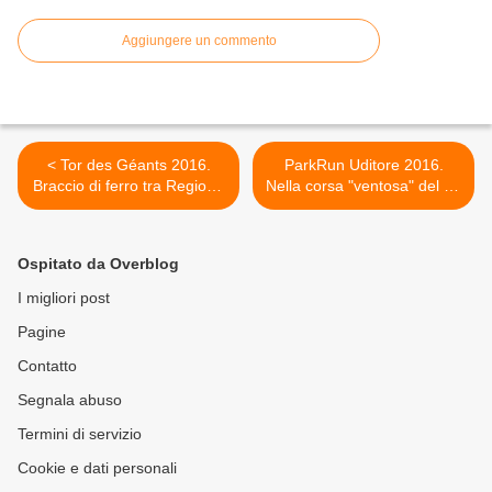
Aggiungere un commento
< Tor des Géants 2016.
ParkRun Uditore 2016.
Braccio di ferro tra Regione
Nella corsa "ventosa" del 13
Val d'Aosta e VDA Trailers.
febbraio, pochi ma buoni >
Ma l'organizzazione è
decisa ad andare avanti
Ospitato da Overblog
I migliori post
Pagine
Contatto
Segnala abuso
Termini di servizio
Cookie e dati personali