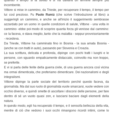
quando il tempo si fa stretto e si ha davanti un termine sempre più
incombente.
Vittore si mise in cammino, da Trieste, per recuperare il tempo, il tempo per
lui così prezioso. Fu
Paolo Rumiz
(che scrive l’introduzione al libro) a
suggerirgli un cammino, e anche se all'inizio il suggerimento sembrasse
azzardato per un uomo in quelle condizioni di salute, Vittone - una volta in
cammino -ebbe poi modo di scoprire quanta forza gli venisse dal cammino:
ce la faceva, e stava meglio, tanto che la malattia - seppur provvisoriamente
- recedeva.
Da Trieste, Vittone ha camminato fino in Bosnia - la sua amata Bosnia -
(anche se con tratti in auto), passando per Slovenia e Croazia.
La sua scrittura, delicata e profonda, dipinge con pochi tratti i luoghi e le
persone, con sguardo empaticamente distaccato, coinvolto ma non troppo,
se preferite.
E vi si parla delle ferite della guerra civile, di una guerra ancora così vicina
ma ormai dimenticata, che preferiamo dimenticare. Dei nazionalismi e degli
integralismi.
Vittone dipinge la parte sociale del territorio perché questo faceva, da
giornalista. Ma dal suo ruolo di giornalista vuole smarcarsi, vuole vedere con
occhio diverso, e quindi smette di ascoltare i discorsi delle persone, per fare
dentro di sé un vuoto quasi zen, e lasciarsi baciare dagli elementi della
natura.
In questo modo, egli ha recuperato il tempo, e il senso/la bellezza della vita,
mentre di ciò che vedono i suoi occhi rimangono ricordi intimi, come lo