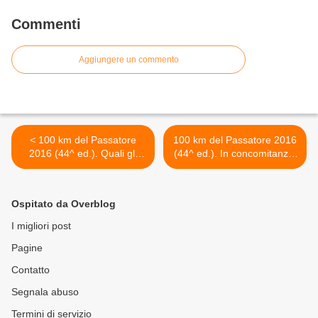
Commenti
Aggiungere un commento
< 100 km del Passatore
100 km del Passatore 2016
2016 (44^ ed.). Quali gli
(44^ ed.). In concomitanza,
eventi collaterali, alla vigilia
dal 27 maggio al 2 giugno
e durante la gara
festa dello sport a Marradi >
Ospitato da Overblog
I migliori post
Pagine
Contatto
Segnala abuso
Termini di servizio