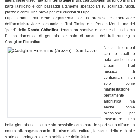
interamente disegnato
all'interno delle mura castiglionesi
, su fondo in gran
parte lastricato e con passaggi altamente spettacolari su scalinate, vicoli,
piazze e cortili: una prova per veri cuccioli di Lupa.
Lupa Urban Trail viene organizzata con la preziosa collaborazione
dell'amministrazione comunale, di Trail Timing e di Renato Menci, uno dei
“padri” della
Ronda Ghibellina
, fenomeno sportivo e sociale che richiama
l'ultima domenica di gennaio centinaia di amanti del trail running a
Castiglion Fiorentino.
Nelle intenzioni
con le quali è
nata, anche Lupa
Urban Trail
auspica di
configurarsi non
solo come
manifestazione
prettamente
agonistica, ma
anche come
occasione per
trascorrere una
bella giornata nella quale sia possibile combinare lo sport sano all'arte, la
natura all'enogastronomia, il turismo alla cultura, la storia della città alle
storie dei protagonisti della nobile arte della fatica.