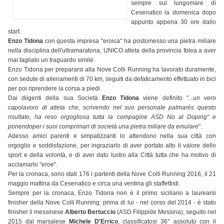
sempre sul lungomare di
Cesenatico la domenica dopo
appunto appena 30 ore dallo
start.
Enzo Tidona
con questa impresa "eroica" ha postomesso una pietra miliare
nella disciplina dell'ultramaratona, UNICO atleta della provincia Iblea a aver
mai tagliato un traguardo simile.
Enzo Tidona per prepararsi alla Nove Colli Running ha lavorato duramente,
con sedute di allenamenti di 70 km, seguiti da defaticamento effettuato in bici
per poi riprendere la corsa a piedi.
Dai diigenti della sua Società
Enzo Tidona
viene definito "
...un vero
capolavoro di atleta che, scrivendo nel suo personale palmarés questo
risultato, ha reso orgogliosa tutta la compagine ASD No al Doping" e
ponendoper i suoi comprimari di società una pietra miliare da emulare
".
Adesso amici parenti e simpatizzanti lo attendono nella sua città con
orgoglio e soddisfazione, per ingraziarlo di aver portato alto il valore dello
sport e della volontà, e di aver dato lustro alla Città tutta che ha motivo di
acclamarlo "
eroe
".
Per la cronaca, sono stati 176 i partenti della Nove Colli Running 2016, il 21
maggio mattina da Cesenatico e circa una ventina gli staffettisti.
Sempre per la cronaca, Enzo Tidona non è il primo siciliano a laurearsi
finisher della Nove Colli Running: prima di lui - nel corso del 2014 - è stato
finisher il messinese
Alberto Bertuccio
(ASD Filippide Messina), seguito nel
2015 dal marsalese
Michele D'Errico
, classificatosi 36° assoluto con il