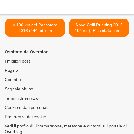
< 100 km del Passatore
Nove Colli Running 2016
2016 (44^ ed.). In
(19^ ed.). E' la statunitense
concomitanza, dal 27
Brenda Guajardo la prima
maggio al 2 giugno festa
assoluta in 20h20' >
dello sport a Marradi
Ospitato da Overblog
I migliori post
Pagine
Contatto
Segnala abuso
Termini di servizio
Cookie e dati personali
Preferenze dei cookie
Vedi il profilo di Ultramaratone, maratone e dintorni sul portale di
Overblog