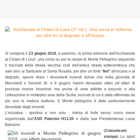
Si svolgerà il
23 giugno 2016
, a palermo, la prima edizione dell'Acchianata
al Chiaro di Luna", una corsa su per le rampe di Monte Pellegrino seguendo
il tracciato della strada vecchia, cioè dell'antica strada settecentesca che
sale sino al Santuario di Santa Rosalia, per dire un forte "
No!
" all'incuria e al
degrado, specie dopo i devastanti incendi dolosi che nella giornata di
Mercoledì e Giovedì (8- e 9 giugno hanno devastato ettari ed ettari di
preziose risorse boschive, ma anche di aree adibite a pascolo e alla
coltivazione in molteplici aree della Sicilia, incendi di cui è stata affermata da
più voci la matrice mafiosa. E Monte pellegrino è stato particolarmente
devastato dagli incendi.
L'iniziativa - sportiva e non solo - intrisa di forte senso civico viene
organizzata dall'
ASD Palermo H13.30
e dalla sua Presidentessa Luisa
Balsamo.
(
Comunicato
stampa
) Lo sport