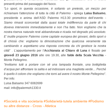
presenti prima del passaggio del fuoco.
“Lo sport, in questa occasione, è soltanto un pretesto, un mezzo per
richiamare l'attenzione di tutta la città di Palermo
- spiega
Luisa Balsamo
,
presidente e anima dell’ASD Palermo H13.30 promotrice dell’evento -
Siamo rimasti sconcertati dalla quasi totale indifferenza da parte di chi
doveva intervenire immediatamente e non l’ha fatto. Non vogliamo che la
nostra riserva naturale resti abbandonata e ricada nel degrado più assoluto.
E' inutile proporre Palermo come capitale europea dei giovani, dello sport o
di chissà che: vogliamo la dimostrazione che qualcosa veramente sta
cambiando e aspettiamo una risposta concreta da chi gestisce la nostra
città
” . L’appuntamento per l’
Acchianata al Chiaro di Luna
è fissato per
giovedì 23 giugno
2016
alle ore 19.30, alle
falde della Scala Vecchia
-
Monte Pellegrino.
“Invitiamo tutti a portare con sé una lampada frontale, una bottiglietta
d’acqua per affrontare la salita e ad indossare una maglietta verde… Perché
è quello il colore che vogliamo che torni ad avere il nostro Monte Pellegrino
”.
Per info:
Luisa Balsamo 347 6082699
mail: info@palermoh1330.it
#Società e vita societaria
#Solidarietà-tutela ambiente
#Podismo
su altre distanze - Cross - Atletica