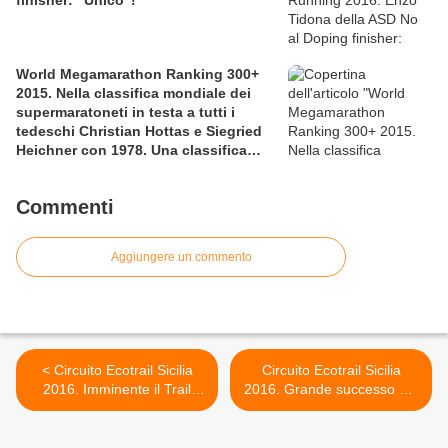
finisher: “Unico”!
World Megamarathon Ranking 300+
2015. Nella classifica mondiale dei
supermaratoneti in testa a tutti i
tedeschi Christian Hottas e Siegried
Heichner con 1978. Una classifica
ben fatta, ma con qualche lacuna
Commenti
Aggiungere un commento
< Circuito Ecotrail Sicilia
Circuito Ecotrail Sicilia
2016. Imminente il Trail
2016. Grande successo del
delle Cantine di
Trail delle Cantine di
Camporeale, alla sua 3^
Camporeale, lo scorso 19
edizione: molte sorprese,
giugno >