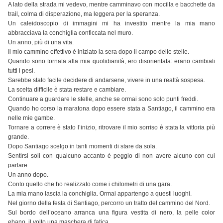
A lato della strada mi vedevo, mentre camminavo con mocilla e bacchette da
trail, colma di disperazione, ma leggera per la speranza.
Un caleidoscopio di immagini mi ha investito mentre la mia mano
abbracciava la conchiglia conficcata nel muro.
Un anno, più di una vita.
Il mio cammino effettivo è iniziato la sera dopo il campo delle stelle.
Quando sono tornata alla mia quotidianità, ero disorientata: erano cambiati
tutti i pesi.
Sarebbe stato facile decidere di andarsene, vivere in una realtà sospesa.
La scelta difficile è stata restare e cambiare.
Continuare a guardare le stelle, anche se ormai sono solo punti freddi.
Quando ho corso la maratona dopo essere stata a Santiago, il cammino era
nelle mie gambe.
Tornare a correre è stato l’inizio, ritrovare il mio sorriso è stata la vittoria più
grande.
Dopo Santiago scelgo in tanti momenti di stare da sola.
Sentirsi soli con qualcuno accanto è peggio di non avere alcuno con cui
parlare.
Un anno dopo.
Conto quello che ho realizzato come i chilometri di una gara.
La mia mano lascia la conchiglia. Ormai appartengo a questi luoghi.
Nel giorno della festa di Santiago, percorro un tratto del cammino del Nord.
Sul bordo dell’oceano arranca una figura vestita di nero, la pelle color
ebano, il volto una maschera di fatica.