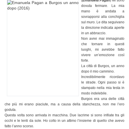
(
Emanuela Pagan
) Mi sono
dovuta fermare. La mia
mano è andata a
sovrapporsi alla conchiglia
sul muro. Le dita seguivano
la direzione indicata aperte
in un abbraccio.
Non avrei mai immaginato
che tornare in questi
luoghi, mi avrebbe fatto
vivere un’emozione così
forte.
La città di Burgos, un anno
dopo il mio cammino.
Incredibilmente ricordavo
le strade. Ogni passo si è
stampato nella mia testa in
modo indelebile.
Burgos era una delle città
che più mi erano piaciute, ma a causa della stanchezza, non me l’ero
goduta.
Questa volta sono arrivata in macchina. Due lacrime si sono infilate tra gli
occhi e le lenti da sole. Ho colto in un attimo l’insieme di quello che avevo
fatto l’anno scorso.