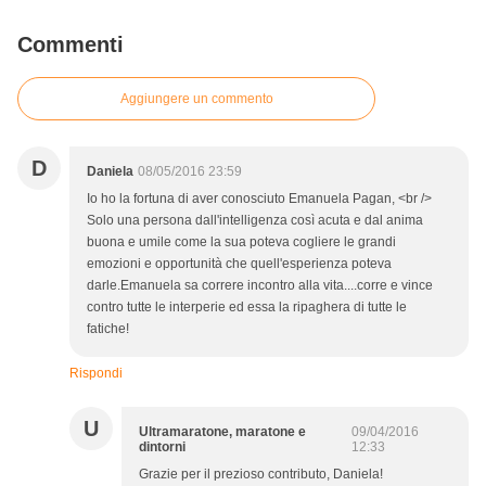
Commenti
Aggiungere un commento
D
Daniela
08/05/2016 23:59
Io ho la fortuna di aver conosciuto Emanuela Pagan, <br />
Solo una persona dall'intelligenza così acuta e dal anima
buona e umile come la sua poteva cogliere le grandi
emozioni e opportunità che quell'esperienza poteva
darle.Emanuela sa correre incontro alla vita....corre e vince
contro tutte le interperie ed essa la ripaghera di tutte le
fatiche!
Rispondi
U
Ultramaratone, maratone e
09/04/2016
dintorni
12:33
Grazie per il prezioso contributo, Daniela!