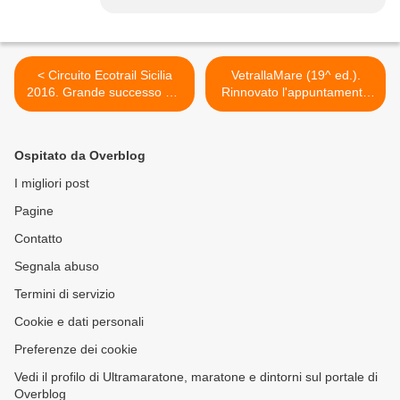
< Circuito Ecotrail Sicilia
VetrallaMare (19^ ed.).
2016. Grande successo del
Rinnovato l'appuntamento
Trail delle Cantine di
con la Vetrallamare
Camporeale, lo scorso 19
Marathon, non ufficiale e
giugno
per occhi intimi, ma pur
Ospitato da Overblog
sempre maratona da
prendere sul serio >
I migliori post
Pagine
Contatto
Segnala abuso
Termini di servizio
Cookie e dati personali
Preferenze dei cookie
Vedi il profilo di Ultramaratone, maratone e dintorni sul portale di
Overblog