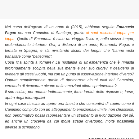
Nel corso dell'agosto di un anno fa (2015), abbiamo seguito
Emanuela
Pagan
nel suo Cammino di Santiago, grazie
ai suoi resoconti tappa per
tappa
. Quello di Emanuela è stato un viaggio fisico e, nello stesso tempo,
profondamente interiore. Ora, a distanza di un anno, Emanuela Pagan è
tornata in Spagna, e sta rivisitando alcuni dei luoghi che l'hanno vista
transitare come "pellegrino".
Cosa l'ha spinta a tornare? La nostalgia di un'esperienza che è rimasta
profondamente scolpita nella sua mente e nel suo cuore? Il desiderio di
rivedere gli stessi luoghi, ma con un punto di osservazione interiore diverso?
Oppure semplicemente quello di ripercorrere alcuni tratti del Cammino,
cercando di ricatturare alcune delle emozioni allora sperimentate?
Il suo scritto, per quanto indirettamente, forse fornirà delle risposte o, forse,
aprirà degli interrogativi.
In ogni caso riuscirà ad aprire una finestra che consentirà di capire come il
Cammino compiuto con un atteggiamento emozionale umile, non chiassoso,
non performativo possa rappresentare un strumento di ri-fondazione del sé,
ed anche un crocevia da cui molte strade divergono, molte possibilità
diverse si schiudono..