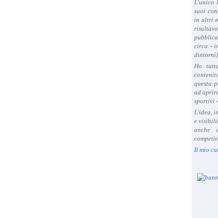
L'unico 
suoi con
in altri
risultav
pubblica
circa - 
dintorni)
Ho tutt
contenit
questa p
ad aprire
sportivi 
L'idea, 
e visibil
anche a
competiti
Il mio cu