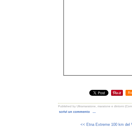
Re
Published by Ultramaratone, maratone e dintorni (Co
scrivi un commento
…
<< Etna Extreme 100 km del V