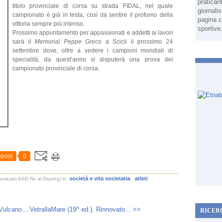
pratican
titolo provinciale di corsa su strada FIDAL, nel quale
giornali
campionato é già in testa, così da sentire il profumo della
pagina c
vittoria sempre più intenso.
sportive
Prossimo appuntamento per appassionati e addetti ai lavori
sarà il
Memorial Peppe Greco
a Scicli il prossimo 24
settembre dove, oltre a vedere i campioni mondiali di
specialità, da quest’anno si disputerà una prova del
campionato provinciale di corsa.
post
0
società e vita societaria
atleti
municato ASD No al Doping)
in
ulcano...
VetrallaMare (19^ ed.). Rinnovato... >>
RICER