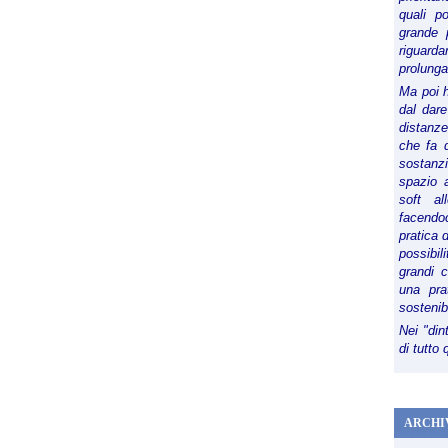
quali p
grande 
riguard
prolunga
Ma poi 
dal dare
distanze,
che fa d
sostanz
spazio 
soft al
facendoc
pratica 
possibi
grandi 
una pra
sostenib
Nei "din
di tutto
ARCHI