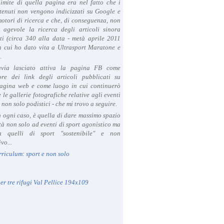
limite di quella pagina era nel fatto che i
tenuti non vengono indicizzati su Google e
 motori di ricerca e che, di conseguenza, non
a agevole la ricerca degli articoli sinora
ti (circa 340 alla data - metà aprile 2011
in cui ho dato vita a Ultrasport Maratone e
.
avia lasciato attiva la pagina FB come
ore dei link degli articoli pubblicati su
agina web e come luogo in cui continuerò
 le gallerie fotografiche relative agli eventi
- non solo podistici - che mi trovo a seguire.
in ogni caso, è quella di dare massimo spazio
ità non solo ad eventi di sport agonistico ma
 quelli di sport "sostenibile" e non
vo...
rriculum: sport e non solo