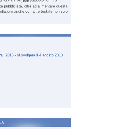
te per leisure, non gareggio più. Da
sta pubblicista, oltre ad alimentare questa
ollaboro anche con altre testate non solo
.
CA