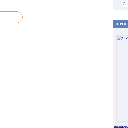
IL PER
priorita