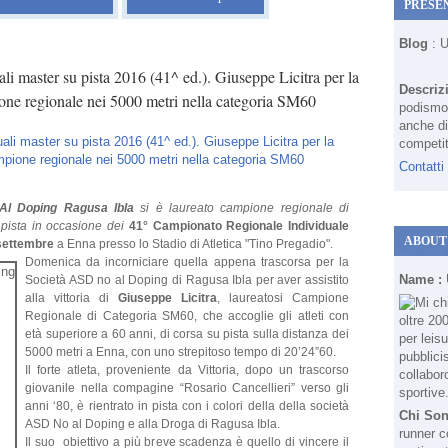
PRESE
Blog
: 
ali master su pista 2016 (41^ ed.). Giuseppe Licitra per la
Descriz
 regionale nei 5000 metri nella categoria SM60
podismo 
anche di
competit
Contatti
Al Doping Ragusa Ibla
si è laureato campione regionale di
pista in occasione dei
41° Campionato Regionale Individuale
ABOUT
4 settembre
a Enna presso lo Stadio di Atletica "Tino Pregadio".
Domenica da incorniciare quella appena trascorsa per la
Name :
Società ASD no al Doping di Ragusa Ibla per aver assistito
alla vittoria di
Giuseppe Licitra
, laureatosi Campione
Regionale di Categoria SM60, che accoglie gli atleti con
età superiore a 60 anni, di corsa su pista sulla distanza dei
5000 metri a Enna, con uno strepitoso tempo di 20’24”60.
Il forte atleta, proveniente da Vittoria, dopo un trascorso
giovanile nella compagine “Rosario Cancellieri” verso gli
anni ‘80, è rientrato in pista con i colori della della società
Chi So
ASD No al Doping e alla Droga di Ragusa Ibla.
runner c
Il suo obiettivo a più breve scadenza è quello di vincere il