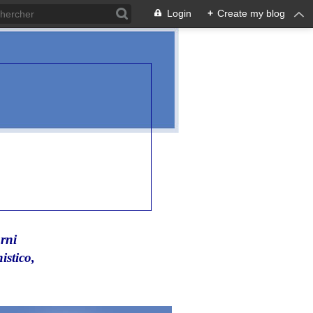
Login
+
Create my blog
rni
istico,