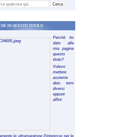
CHÈ DI QUESTO TITOLO
Perchè ho
dato alla
mia pagina
questo
titolo?
Volevo
mettere
assieme
deio temi
diversi
eppure
affini:
riamente le ultramaratone (l'interesse per le