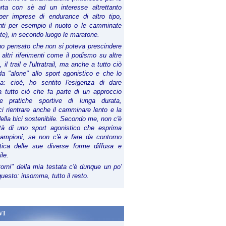
orta con sè ad un interesse altrettanto
per imprese di endurance di altro tipo,
anti per esempio il nuoto o le camminate
te), in secondo luogo le maratone.
ho pensato che non si poteva prescindere
 altri riferimenti come il podismo su altre
 il trail e l'ultratrail, ma anche a tutto ciò
a "alone" allo sport agonistico e che lo
ia: cioè, ho sentito l'esigenza di dare
a tutto ciò che fa parte di un approccio
le pratiche sportive di lunga durata,
i rientrare anche il camminare lento e la
della bici sostenibile. Secondo me, non c'è
lità di uno sport agonistico che esprima
campioni, se non c'è a fare da contorno
tica delle sue diverse forme diffusa e
ile.
torni" della mia testata c'è dunque un po'
 questo: insomma, tutto il resto.
VI