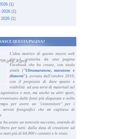
 2026
(1)
o 2026
(1)
 2026
(1)
NASCE QUESTA PAGINA?
L'idea motrice di questo nuovo web
site è scaturita da una pagina
Facebook che ho creato, con titolo
simile (
"
Ultramaratone, maratone e
dintorni
")
, avviata dall'ottobre 2010,
con il proposito di dare spazio e
visibilità ad una serie di materiali sul
agonistico e non, ma anche su altri sport,
ervenivano dalle fonti più disparate e nello
tempo per avere un "contenitore" per i
i servizi fotografici che mi capitava di
e.
a ha avuto un notevole successo, essendo di
libero per tutti: dalla data di creazione ad
o stati più di 64.000 i contatti e le visite.