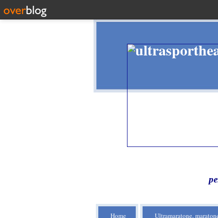
pe
Home
Ultramaratone, maratone