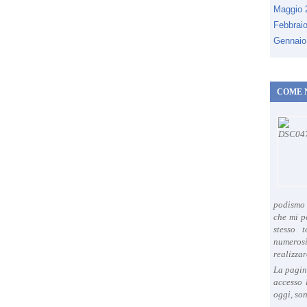
Maggio
Febbrai
Gennaio
COME 
podismo 
che mi p
stesso 
numeros
realizzar
La pagin
accesso 
oggi, son