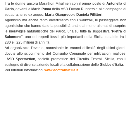
Tra le
donne
ancora Marathon Milsilmeri con il primo posto di
Antonella di
Carlo
, davanti a
Maria Puma
della ASD Favara Runners e alle compagna di
squadra, terze ex aequo,
Maria Giangreco
e
Daniela Pillitteri
.
Agonismo ma anche tanto divertimento con i walktrail, le passeggiate non
agonistiche che hanno dato la possibilità anche ai meno allenati di scoprire
le meraviglie naturalistiche del Parco, una su tutte la suggestiva “
Pietra di
Salomone
”, uno dei reperti fossili più importanti della Sicilia, databile tra i
280 e i 225 milioni di anni fa.
Ad organizzare l’evento, nonostante le enormi difficoltà degli ultimi giorni,
dovute allo scioglimento del Consiglio Comunale per infiltrazioni mafiose,
l’
ASD Sportaction
, società promotrice del Circuito Ecotrail Sicilia, con il
sostegno di diverse aziende locali e la collaborazione delle
Giubbe d’Italia
.
Per ulteriori informazioni
www.ecotrailsicilia.it