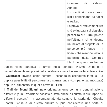
Comune di Palazzo
Adriano.
Un centinaio circa sono
stati i partecipanti, tra trailer
e walker.
La prova di trail competitiva
si è sviluppata sul
classico
percorso di 18 km
, poichè
nell'ultimora si è dovuto
rinunciare al progetto di un
percorso più lungo - in
linea - che avrebbe visto la
partenza dalla Centrale
ENEL: e quindi anche per
questa volta partenza e arrivo nella centrale Piazza Umberto I,
immediatamente nei pressi della celebre e amata fontana settecentesca. Per
i
walktrailer
, invece, come sempre - secondo la colladuata formula - la
duplice possibilità di percorrere la distanza lunga (con partenza anticipata)
oppure di cimentarsi in quella breve di 11 km.
Il
Trail dei Monti Sicani
, nato originariamente con una denominazione
differente (e in un'edizione passata è stata anche dsiputato in due tappe su
differenti percorsi), ha accompagnato da sempre la storia del Circuito
Ecotrail Sicilia e di questo circuito si può considerare una sorta di