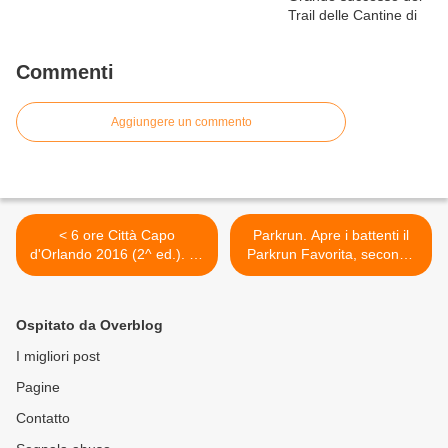
Commenti
Aggiungere un commento
< 6 ore Città Capo
Parkrun. Apre i battenti il
d'Orlando 2016 (2^ ed.). La
Parkrun Favorita, secondo
manifestazione orlandina di
a Palermo e quarto in Italia
ultra ha volato alto. La
>
vittoria della 6 ore è di
Ospitato da Overblog
Marco Lombardi e di
Silvana Modica
I migliori post
Pagine
Contatto