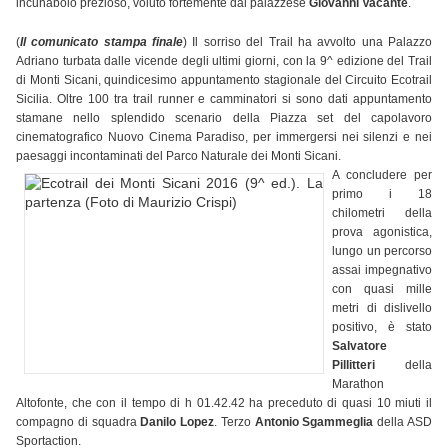
incunabolo prezioso, voluto fortemente dal palazzese
Giovanni Vacante
.
(
Il comunicato stampa finale
) Il sorriso del Trail ha avvolto una Palazzo
Adriano turbata dalle vicende degli ultimi giorni, con la 9^ edizione del Trail
di Monti Sicani, quindicesimo appuntamento stagionale del Circuito Ecotrail
Sicilia. Oltre 100 tra trail runner e camminatori si sono dati appuntamento
stamane nello splendido scenario della Piazza set del capolavoro
cinematografico Nuovo Cinema Paradiso, per immergersi nei silenzi e nei
paesaggi incontaminati del Parco Naturale dei Monti Sicani.
A concludere per
primo i 18
chilometri della
prova agonistica,
lungo un percorso
assai impegnativo
con quasi mille
metri di dislivello
positivo, è stato
Salvatore
Pillitteri
della
Marathon
Altofonte, che con il tempo di h 01.42.42 ha preceduto di quasi 10 miuti il
compagno di squadra
Danilo Lopez
. Terzo
Antonio Sgammeglia
della ASD
Sportaction.