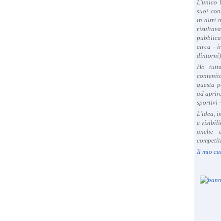
L'unico 
suoi con
in altri
risultav
pubblica
circa - 
dintorni)
Ho tutt
contenit
questa p
ad aprire
sportivi 
L'idea, 
e visibil
anche a
competiti
Il mio cu