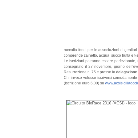
raccolta fondi per le associazioni di genitor
comprende zainetto, acqua, succo frutta e t-s
Le iscrizioni potranno essere perfezionate, r
consegnato il 27 novembre, giorno dell'even
Resurrezione n. 75 e presso la
delegazione 
Chi invece volesse iscriversi comodamente on
(iscrizione euro 6.00) su
www.acsisiciliaoccid