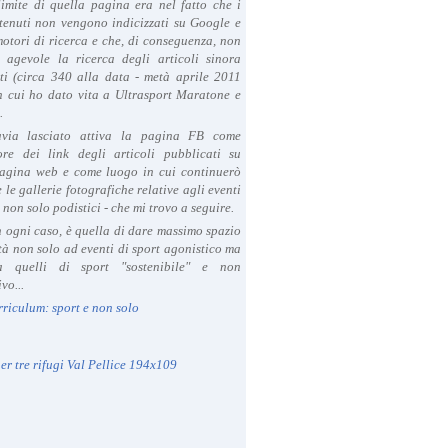
limite di quella pagina era nel fatto che i
tenuti non vengono indicizzati su Google e
 motori di ricerca e che, di conseguenza, non
a agevole la ricerca degli articoli sinora
ti (circa 340 alla data - metà aprile 2011
in cui ho dato vita a Ultrasport Maratone e
.
avia lasciato attiva la pagina FB come
ore dei link degli articoli pubblicati su
agina web e come luogo in cui continuerò
 le gallerie fotografiche relative agli eventi
- non solo podistici - che mi trovo a seguire.
in ogni caso, è quella di dare massimo spazio
ità non solo ad eventi di sport agonistico ma
 quelli di sport "sostenibile" e non
vo...
rriculum: sport e non solo