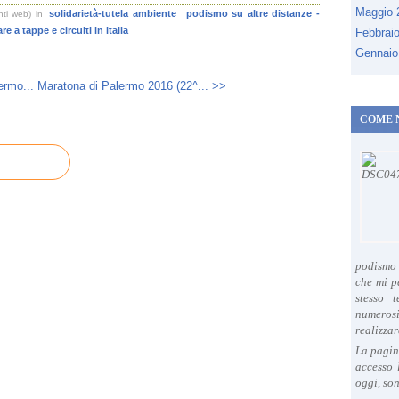
Maggio
solidarietà-tutela ambiente
podismo su altre distanze -
nti web)
in
re a tappe e circuiti in italia
Febbrai
Gennaio
ermo...
Maratona di Palermo 2016 (22^... >>
COME 
podismo 
che mi p
stesso 
numeros
realizzar
La pagin
accesso 
oggi, son