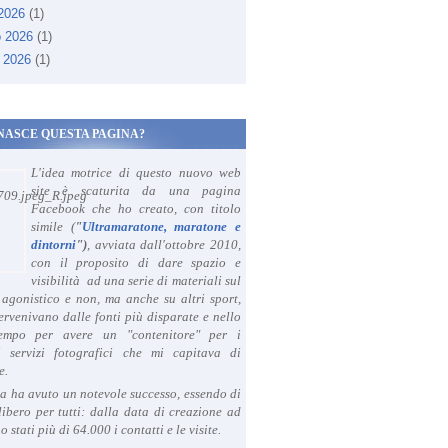
 2026
(1)
o 2026
(1)
 2026
(1)
NASCE QUESTA PAGINA?
L'idea motrice di questo nuovo web
site è scaturita da una pagina
Facebook che ho creato, con titolo
simile (
"
Ultramaratone, maratone e
dintorni
")
, avviata dall'ottobre 2010,
con il proposito di dare spazio e
visibilità ad una serie di materiali sul
agonistico e non, ma anche su altri sport,
ervenivano dalle fonti più disparate e nello
tempo per avere un "contenitore" per i
i servizi fotografici che mi capitava di
e.
a ha avuto un notevole successo, essendo di
libero per tutti: dalla data di creazione ad
o stati più di 64.000 i contatti e le visite.