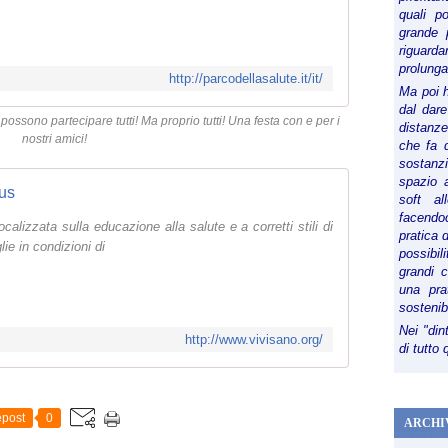
quali p
grande 
riguard
prolunga
http://parcodellasalute.it/it/
Ma poi 
dal dare
ossono partecipare tutti! Ma proprio tutti! Una festa con e per i
distanze,
nostri amici!
che fa d
sostanz
spazio 
us
soft al
facendoc
lizzata sulla educazione alla salute e a corretti stili di
pratica 
lie in condizioni di
possibi
grandi 
una pra
sostenib
Nei "din
http://www.vivisano.org/
di tutto
post
0
ARCHI