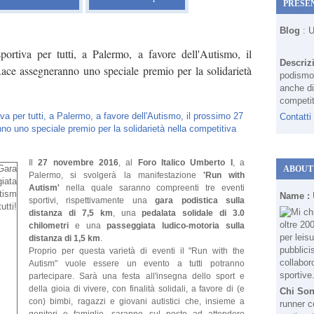
PRESE
Blog
: 
ortiva per tutti, a Palermo, a favore dell'Autismo, il
Descriz
e assegneranno uno speciale premio per la solidarietà
podismo 
anche di
competit
Contatti
Il
27 novembre 2016
, al
Foro Italico Umberto I
, a
ABOUT
Palermo, si svolgerà la manifestazione
'Run with
Autism'
nella quale saranno compreenti tre eventi
Name :
sportivi, rispettivamente una
gara podistica sulla
distanza di 7,5 km
, una
pedalata solidale di 3.0
chilometri
e una
passeggiata ludico-motoria sulla
distanza di 1,5 km
.
Proprio per questa varietà di eventi il "Run with the
Autism" vuole essere un evento a tutti potranno
partecipare. Sarà una festa all'insegna dello sport e
della gioia di vivere, con finalità solidali, a favore di (e
Chi So
con) bimbi, ragazzi e giovani autistici che, insieme a
runner c