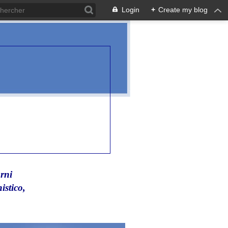
Login
+
Create my blog
rni
istico,