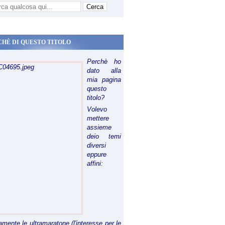
CHÈ DI QUESTO TITOLO
Perchè ho
dato alla
mia pagina
questo
titolo?
Volevo
mettere
assieme
deio temi
diversi
eppure
affini:
riamente le ultramaratone (l'interesse per le