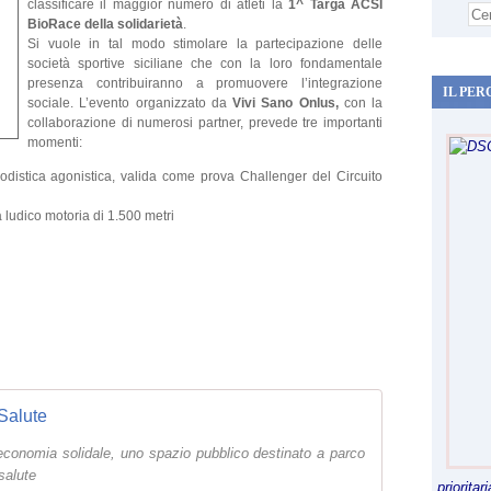
classificare il maggior numero di atleti la
1^ Targa ACSI
BioRace della solidarietà
.
Si vuole in tal modo stimolare la partecipazione delle
società sportive siciliane che con la loro fondamentale
presenza contribuiranno a promuovere l’integrazione
IL PER
sociale. L’evento organizzato da
Vivi Sano Onlus,
con la
collaborazione di numerosi partner, prevede tre importanti
momenti:
odistica agonistica, valida come prova Challenger del Circuito
 ludico motoria di 1.500 metri
Salute
 economia solidale, uno spazio pubblico destinato a parco
salute
priorita