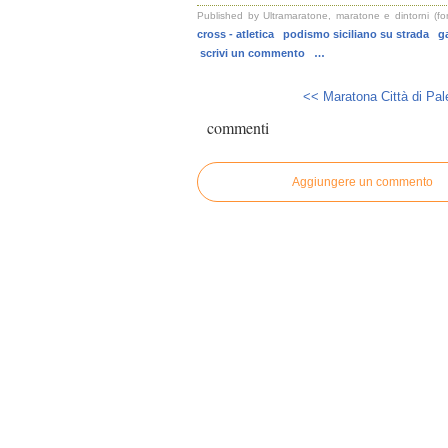
Published by Ultramaratone, maratone e dintorni (fo
cross - atletica
podismo siciliano su strada
ga
scrivi un commento
…
<< Maratona Città di Pal
commenti
Aggiungere un commento