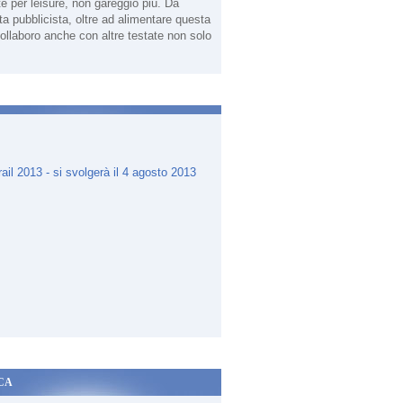
te per leisure, non gareggio più. Da
sta pubblicista, oltre ad alimentare questa
ollaboro anche con altre testate non solo
.
CA