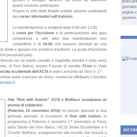
genitori e famiglie, saranno sul posto ad attendere
pratican
quanti vorranno partecipare.
giornali
Proprio in virtù delle finalità solidali saranno predisposti
pagina c
dei
corner informativi sull'Autismo
.
sportive
La manifestazione si svolgerà dalle 9.00 alle 12.00.
Il
costo per l'iscrizione
e la partecipazione alla gara
competiviva e alle altre due manifestazioni non
competitive è di
€6.00
che saranno devoluti ad una
i di bimbi e giovani con problemi d'autismo. La quota d'iscrizione
hirt personalizzata).
itirando sin da subito zainetto e maglietta (mentre il resto verrà
to, al Foro Italico), presso il punto di vendita
70.tre
in Viale
sicilia occidentale dell'ACSI
in viale Leonardo da Vinci n. 17.
line potrà scaricare sin d'ora i moduli ed effettuare il bonifico
entale.it
.
Alla “Run with Autism” ACSI e BioRace assegnano un
premio di solidariet
à
(Palermo, 15 novembre 2016)
Un premio speciale in una
giornata speciale: in occasione di
Run with Autism,
in
programma a Palermo il prossimo 27 novembre al Parco
della Salute del Foro Italico, l’ACSI Sicilia Occidentale e il
RICER
Circuito BioRace, assegneranno alla società che riuscirà a