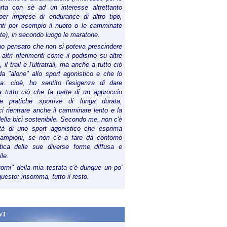
orta con sè ad un interesse altrettanto
per imprese di endurance di altro tipo,
anti per esempio il nuoto o le camminate
te), in secondo luogo le maratone.
ho pensato che non si poteva prescindere
 altri riferimenti come il podismo su altre
 il trail e l'ultratrail, ma anche a tutto ciò
a "alone" allo sport agonistico e che lo
ia: cioè, ho sentito l'esigenza di dare
a tutto ciò che fa parte di un approccio
le pratiche sportive di lunga durata,
i rientrare anche il camminare lento e la
della bici sostenibile. Secondo me, non c'è
lità di uno sport agonistico che esprima
campioni, se non c'è a fare da contorno
tica delle sue diverse forme diffusa e
ile.
torni" della mia testata c'è dunque un po'
 questo: insomma, tutto il resto.
VI