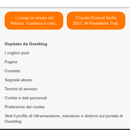
< Lungo la strada del
Circuito Ecotrail Sicilia
Ritorno. Continua il conto
2017. Al Pantelleria Trail i
alla rovescia per l'avvio
Guerrieri della montagna
della staffetta
corrono avventura e natura,
commemorativa nel 75°
sfidando la calura >
Ospitato da Overblog
anniversario della Ritirata di
Russia
I migliori post
Pagine
Contatto
Segnala abuso
Termini di servizio
Cookie e dati personali
Preferenze dei cookie
Vedi il profilo di Ultramaratone, maratone e dintorni sul portale di
Overblog