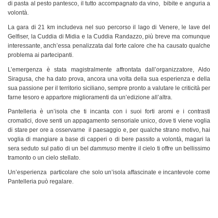
di pasta al pesto pantesco, il tutto accompagnato da vino, bibite e anguria a
volontà.
La gara di 21 km includeva nel suo percorso il lago di Venere, le lave del
Gelfiser, la Cuddia di Midia e la Cuddia Randazzo, più breve ma comunque
interessante, anch’essa penalizzata dal forte calore che ha causato qualche
problema ai partecipanti.
L’emergenza è stata magistralmente affrontata dall’organizzatore, Aldo
Siragusa, che ha dato prova, ancora una volta della sua esperienza e della
sua passione per il territorio siciliano, sempre pronto a valutare le criticità per
farne tesoro e appartore miglioramenti da un’edizione all’altra.
Pantelleria è un’isola che ti incanta con i suoi forti aromi e i contrasti
cromatici, dove senti un appagamento sensoriale unico, dove ti viene voglia
di stare per ore a osservarne il paesaggio e, per qualche strano motivo, hai
voglia di mangiare a base di capperi o di bere passito a volontà, magari la
sera seduto sul patio di un bel
dammuso
mentre il cielo ti offre un bellissimo
tramonto o un cielo stellato.
Un’esperienza particolare che solo un’isola affascinate e incantevole come
Pantelleria può regalare.