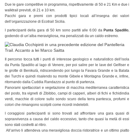
Due le gare competitive in programma, rispettivamente di 50 e 21 Km e due i
walktrail previsti, di 21 e 10 km.
Pacchi gara e premi con prodotti tipici locali all’insegna dei valori
dell’organizzazione di Ecotrail Sicilia.
I partecipanti della gara di 50 km sono partiti alle 6:00 da
Punta Spadillo
,
godendo di un’alba meravigliosa, ma penalizzati da un caldo estremo.
Il percorso tocca tutti i punti di interesse geologico e naturalistico dell’isola
da Punta Spadillo al lago di Venere, per poi salire per le lave del Gelfiser e
le grotte di Benikulà, ridiscendendo poi lungo la Favara Grande e la Balata
dei Turchi e quindi risalendo su monte Gibele e Montagna Grande e, infine,
ritornando dalla Cuddia Randazzo al punto di partenza.
Panorami spettacolari e vegetazione di macchia mediterranea caratteristica
del posto, tra vigneti di Zibibbo, campi di capperi, alberi di fichi e fichidindia
verdi, macchie di colore sullo sondo scuro della terra pantesca, profumi e
colori che rimangono scolpiti come ricordi indelebili.
I coraggiosi partecipanti si sono trovati ad affrontare una gara quasi di
sopravvivenza a causa del caldo eccessivo, tanto che quasi la metà di essi
sono stati costretti al ritiro.
All’arrivo li attendeva una meravigliosa doccia ristoratrice e un ottimo piatto