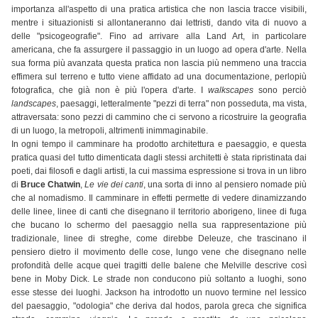
importanza all'aspetto di una pratica artistica che non lascia tracce visibili,
mentre i situazionisti si allontaneranno dai lettristi, dando vita di nuovo a
delle "psicogeografie". Fino ad arrivare alla Land Art, in particolare
americana, che fa assurgere il passaggio in un luogo ad opera d'arte. Nella
sua forma più avanzata questa pratica non lascia più nemmeno una traccia
effimera sul terreno e tutto viene affidato ad una documentazione, perlopiù
fotografica, che già non è più l'opera d'arte. I
walkscapes
sono perciò
landscapes
, paesaggi, letteralmente "pezzi di terra" non posseduta, ma vista,
attraversata: sono pezzi di cammino che ci servono a ricostruire la geografia
di un luogo, la metropoli, altrimenti inimmaginabile.
In ogni tempo il camminare ha prodotto architettura e paesaggio, e questa
pratica quasi del tutto dimenticata dagli stessi architetti è stata ripristinata dai
poeti, dai filosofi e dagli artisti, la cui massima espressione si trova in un libro
di
Bruce Chatwin
,
Le vie dei canti
, una sorta di inno al pensiero nomade più
che al nomadismo. Il camminare in effetti permette di vedere dinamizzando
delle linee, linee di canti che disegnano il territorio aborigeno, linee di fuga
che bucano lo schermo del paesaggio nella sua rappresentazione più
tradizionale, linee di streghe, come direbbe Deleuze, che trascinano il
pensiero dietro il movimento delle cose, lungo vene che disegnano nelle
profondità delle acque quei tragitti delle balene che Melville descrive così
bene in Moby Dick. Le strade non conducono più soltanto a luoghi, sono
esse stesse dei luoghi. Jackson ha introdotto un nuovo termine nel lessico
del paesaggio, "odologia" che deriva dal hodos, parola greca che significa