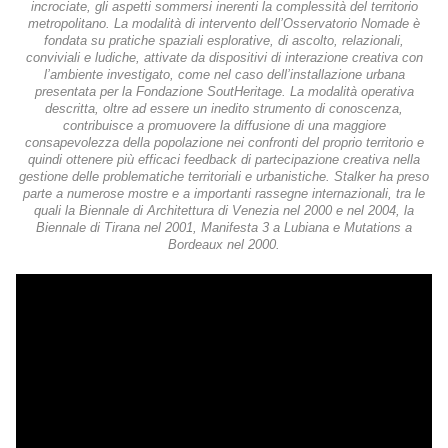
incrociate, gli aspetti sommersi inerenti la complessità del territorio
metropolitano. La modalità di intervento dell’Osservatorio Nomade è
fondata su pratiche spaziali esplorative, di ascolto, relazionali,
conviviali e ludiche, attivate da dispositivi di interazione creativa con
l’ambiente investigato, come nel caso dell’installazione urbana
presentata per la Fondazione SoutHeritage. La modalità operativa
descritta, oltre ad essere un inedito strumento di conoscenza,
contribuisce a promuovere la diffusione di una maggiore
consapevolezza della popolazione nei confronti del proprio territorio e
quindi ottenere più efficaci feedback di partecipazione creativa nella
gestione delle problematiche territoriali e urbanistiche. Stalker ha preso
parte a numerose mostre e a importanti rassegne internazionali, tra le
quali la Biennale di Architettura di Venezia nel 2000 e nel 2004, la
Biennale di Tirana nel 2001, Manifesta 3 a Lubiana e Mutations a
Bordeaux nel 2000.