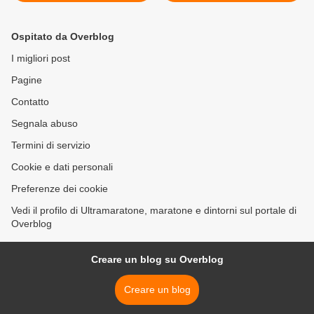
Marettimo l'Ecotrail Sicilia
VetrallaMare è una
ha fatto tappa alle Egadi
maratona che ha il colore
dell'oro: per ripercorrere il
Ospitato da Overblog
percorso del signor Panella
e del suo carrettino >
I migliori post
Pagine
Contatto
Segnala abuso
Termini di servizio
Cookie e dati personali
Preferenze dei cookie
Vedi il profilo di Ultramaratone, maratone e dintorni sul portale di
Overblog
Creare un blog su Overblog
Creare un blog