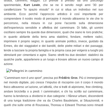
strada, cammino, viaggio. Lo prende a prestito da uno psicologo
sperimentale,
Kurt Lewin
, che se ne è servito negli anni '30 per
caratterizzare "lo spazio vissuto" in cui si situa un individuo nel suo
ambiente. Ecco perché l'approccio artistico è così importante per
comprendere il nostro modo di percepire il mondo attraverso le vie che lo
percorrono, nella misura in cui pone l'accento sulla dimensione
dell'esperienza sensibile e affettiva del camminare. Di fatto, gli uomini
oscillano sempre tra queste due dimensioni, quali che siano le loro pratiche;
in quanto abitante della terra ama stabilirsi, fondare, mettere radici,
imprimere il proprio segno; in quanto animale politico, invece, guidato da
Ermes, dio dei viaggiatori e dei banditi, delle pietre miliari e dei passaggi,
tende a lasciare la propria famiglia e la propria casa per volgersi a luoghi più
stimolanti per cimentarsi e agire. Siamo stretti tra due desideri: stabilirci da
qualche parte, appartenere a un luogo e trovare altrove un nuovo campo di
azione.
“
Camminare non è uno sport
”, precisa poi
Frédéric Gros
. Più ci immergiamo
nel mondo digitale, più cresce l’impulso di riscoprire con il corpo il mondo
fisico attraverso un’azione, un’attività, che si tratti di alpinismo, free climbing,
andare bicicletta o a piedi. I camminatori, e chi ha scritto sul camminare,
hanno la tendenza a dividersi in due categorie: i flâneur urbani, discendenti
di una lunga tradizione che va da Charles Baudelaire, ai Situazionisti, e
quelli che sulle orme di Rousseau, Thoreau e Edward Thomas sono rimasti