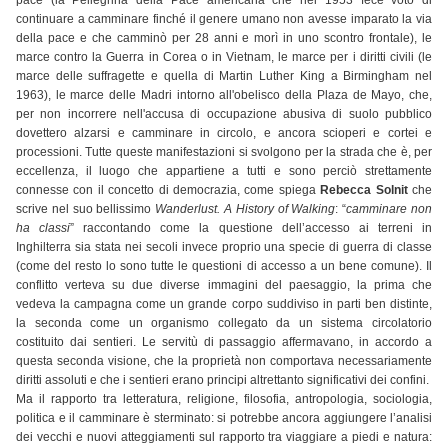
pace (la Pellegrina della Pace americana che nel 1953 fece voto di
continuare a camminare finché il genere umano non avesse imparato la via
della pace e che camminò per 28 anni e morì in uno scontro frontale), le
marce contro la Guerra in Corea o in Vietnam, le marce per i diritti civili (le
marce delle suffragette e quella di Martin Luther King a Birmingham nel
1963), le marce delle Madri intorno all'obelisco della Plaza de Mayo, che,
per non incorrere nell'accusa di occupazione abusiva di suolo pubblico
dovettero alzarsi e camminare in circolo, e ancora scioperi e cortei e
processioni. Tutte queste manifestazioni si svolgono per la strada che è, per
eccellenza, il luogo che appartiene a tutti e sono perciò strettamente
connesse con il concetto di democrazia, come spiega
Rebecca Solnit
che
scrive nel suo bellissimo
Wanderlust. A History of Walking
: “
camminare non
ha classi
” raccontando come la questione dell’accesso ai terreni in
Inghilterra sia stata nei secoli invece proprio una specie di guerra di classe
(come del resto lo sono tutte le questioni di accesso a un bene comune). Il
conflitto verteva su due diverse immagini del paesaggio, la prima che
vedeva la campagna come un grande corpo suddiviso in parti ben distinte,
la seconda come un organismo collegato da un sistema circolatorio
costituito dai sentieri. Le servitù di passaggio affermavano, in accordo a
questa seconda visione, che la proprietà non comportava necessariamente
diritti assoluti e che i sentieri erano principi altrettanto significativi dei confini.
Ma il rapporto tra letteratura, religione, filosofia, antropologia, sociologia,
politica e il camminare è sterminato: si potrebbe ancora aggiungere l’analisi
dei vecchi e nuovi atteggiamenti sul rapporto tra viaggiare a piedi e natura: