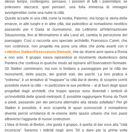
stesso tempo, contengono, pensavo, i pensieri di tutti i palermitani; se
potessero staccarsi, quei pensieri, una folla immensa di immagini
avvolgerebbe come una nube la città.
Questo accade in una città come la nostra, Palermo; ma lungo la storia delle
erranze, in altri luoghi e in altre città, dal paleolitico al nomadismo neolitico
passando per il Dada al Surrealismo, dal Lettrismo all'Internazionale
Situazionista, fino al Minimalismo e alla Land art, cambia la percezione del
paesaggio. Così ci racconta uno speciale architetto, Francesco Careri, che
non costruisce, non progetta ma pone una sfida che porta avanti con il
collettivo Stalker/Osservatorio Nomade
, che da diversi anni opera a Roma
e non solo. Il gruppo nasce ispirandosi al movimento studentesco della
Pantera che continua in qualche modo ad ispirarsi all'Osservatorio Nomade.
Gli Stalker camminano, ma non si limitano a passeggiare per la città dei
monumenti, delle piazze, dei grandi viali, dei parchi. La loro pratica è
"estrema", è un tentativo di "mappare" la città dal di dentro, di scoprire com'è
possibile vivere la città – in particolare le sue periferie – al di fuori degli spazi
progettati dagli architetti, che troppo spesso sono diventati i simboli di
un'invivibilità delle grandi metropoli. È possibile raggiungere Roma da Tivoli
a piedi, passando per dei percorsi alternativi alla strada asfaltata? Per gli
Stalker è possibile, è anzi scoperta di spazi sconosciuti: il nomadismo
diventa perciò un'istanza di re-visione dello spazio urbano che non passi
attraverso l'aggiunta di nuove costruzioni.
L'idea di fondo di Breton, che guida il gruppo, è quella di dar voce alla "
città
inconscia
". Saranno i lettristi negli anni '50 a dare per la prima volta