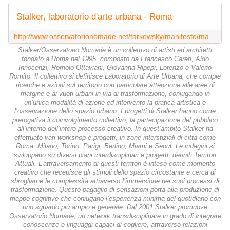
Stalker, laboratorio d'arte urbana - Roma
http://www.osservatorionomade.net/tarkowsky/manifesto/manifest.htm
Stalker/Osservatorio Nomade è un collettivo di artisti ed architetti
fondato a Roma nel 1995, composto da Francesco Careri, Aldo
Innocenzi, Romolo Ottaviani, Giovanna Ripepi, Lorenzo e Valerio
Romito. Il collettivo si definisce Laboratorio di Arte Urbana, che compie
ricerche e azioni sul territorio con particolare attenzione alle aree di
margine e ai vuoti urbani in via di trasformazione, coniugando in
un’unica modalità di azione ed intervento la pratica artistica e
l’osservazione dello spazio urbano. I progetti di Stalker hanno come
prerogativa il coinvolgimento collettivo, la partecipazione del pubblico
all’interno dell’intero processo creativo. In quest’ambito Stalker ha
effettuato vari workshop e progetti, in zone interstiziali di città come
Roma, Milano, Torino, Parigi, Berlino, Miami e Seoul. Le indagini si
sviluppano su diversi piani interdisciplinari e progetti, definiti Territori
Attuali. L’attraversamento di questi territori è inteso come momento
creativo che recepisce gli stimoli dello spazio circostante e cerca di
sbrogliarne le complessità attraverso l’immersione nei suoi processi di
trasformazione. Questo bagaglio di sensazioni porta alla produzione di
mappe cognitive che coniugano l’esperienza minima del quotidiano con
uno sguardo più ampio e generale. Dal 2001 Stalker promuove
Osservatorio Nomade, un network transdisciplinare in grado di integrare
conoscenze e linguaggi capaci di cogliere, attraverso relazioni