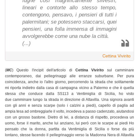
fughe così magnificamente silvestri,
lineari e contorte allo stesso tempo,
contengono, pensavo, i pensieri di tutti i
palermitani; se potessero staccarsi, quei
pensieri, una folla immensa di immagini
avvolgerebbe come una nube la città.
(...)
Cettina Vivirito
(
MC
) Questo l'incipit dell'articolo di
Cettina Vivirito
sul camminare
contemporaneo, dai pellegrinaggi alle erranze suburbane. Per pura
coincidenza, anche io l'altro giorno, percorrendo la strada che solitamente
mi riporta indietro dalla casa di campagna vicino a Palermo e che è quella
stessa che conduce dalla SS113 a Ventimiglia di Sicilia, ho visto
due camminare lungo la strada in direzione di Altavilla. Una signora avanti
con gli anni e senza scarpe (solo i calzini a piedi), capello di paglia ad
ampia tesa ad ombreggiarle il volto, incedeva a passo cadenzato, aiutandosi
con un grosso bastone. Dietro di lei, a distanza di rispetto, procedeva un
uomo, forse il marito, anche lui anziano, lui però con le scarpe ai piedi Ho
pensato che la donna, partita da Ventimiglia di Sicilia o forse da più
lontano, stesse facendo il pellegrinaggio verso la Madonna Nera di Altavilla