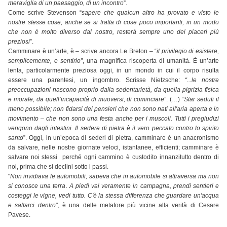
meraviglia di un paesaggio, di un incontro
”.
Come scrive Stevenson “
sapere che qualcun altro ha provato e visto le
nostre stesse cose, anche se si tratta di cose poco importanti, in un modo
che non è molto diverso dal nostro, resterà sempre uno dei piaceri più
preziosi
”.
Camminare è un’arte, è – scrive ancora Le Breton – “
il privilegio di esistere,
semplicemente, e sentirlo”
, una magnifica riscoperta di umanità. È un’arte
lenta, particolarmente preziosa oggi, in un mondo in cui il corpo risulta
essere una parentesi, un ingombro. Scrisse Nietzsche:
“...le nostre
preoccupazioni nascono proprio dalla sedentarietà, da quella pigrizia fisica
e morale, da quell’incapacità di muoversi, di cominciare
”. (…) “
Star seduti il
meno possibile; non fidarsi dei pensieri che non sono nati all'aria aperta e in
movimento – che non sono una festa anche per i muscoli. Tutti i pregiudizi
vengono dagli intestini. Il sedere di pietra è il vero peccato contro lo spirito
santo
”. Oggi, in un’epoca di sederi di pietra, camminare è un anacronismo
da salvare, nelle nostre giornate veloci, istantanee, efficienti; camminare è
salvare noi stessi perché ogni cammino è custodito innanzitutto dentro di
noi, prima che si declini sotto i passi.
"
Non invidiava le automobili, sapeva che in automobile si attraversa ma non
si conosce una terra. A piedi vai veramente in campagna, prendi sentieri e
costeggi le vigne, vedi tutto. C'è la stessa differenza che guardare un'acqua
e saltarci dentro
", è una delle metafore più vicine alla verità di Cesare
Pavese.