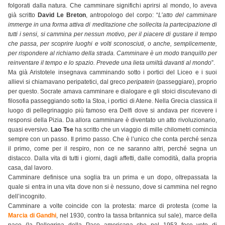
folgorati dalla natura. Che camminare significhi aprirsi al mondo, lo aveva
già scritto
David Le Breton
, antropologo del corpo: “
L’atto del camminare
immerge in una forma attiva di meditazione che sollecita la partecipazione di
tutti i sensi, si cammina per nessun motivo, per il piacere di gustare il tempo
che passa, per scoprire luoghi e volti sconosciuti, o anche, semplicemente,
per rispondere al richiamo della strada. Camminare è un modo tranquillo per
reinventare il tempo e lo spazio. Prevede una lieta umiltà davanti al mondo
”.
Ma già Aristotele insegnava camminando sotto i portici del Liceo e i suoi
allievi si chiamavano peripatetici, dal greco
peripatein
(passeggiare), proprio
per questo. Socrate amava camminare e dialogare e gli stoici discutevano di
filosofia passeggiando sotto la Stoa, i portici di Atene. Nella Grecia classica il
luogo di pellegrinaggio più famoso era Delfi dove si andava per ricevere i
responsi della Pizia. Da allora camminare è diventato un atto rivoluzionario,
quasi eversivo.
Lao Tse
ha scritto che un viaggio di mille chilometri comincia
sempre con un passo. Il primo passo. Che è l’unico che conta perché senza
il primo, come per il respiro, non ce ne saranno altri, perché segna un
distacco. Dalla vita di tutti i giorni, dagli affetti, dalle comodità, dalla propria
casa, dal lavoro.
Camminare definisce una soglia tra un prima e un dopo, oltrepassata la
quale si entra in una vita dove non si è nessuno, dove si cammina nel regno
dell’incognito.
Camminare a volte coincide con la protesta: marce di protesta (come la
Marcia di Gandhi
, nel 1930, contro la tassa britannica sul sale), marce della