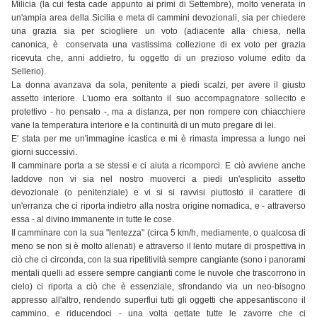
Milicia (la cui festa cade appunto ai primi di Settembre), molto venerata in
un'ampia area della Sicilia e meta di cammini devozionali, sia per chiedere
una grazia sia per sciogliere un voto (adiacente alla chiesa, nella
canonica, è conservata una vastissima collezione di ex voto per grazia
ricevuta che, anni addietro, fu oggetto di un prezioso volume edito da
Sellerio).
La donna avanzava da sola, penitente a piedi scalzi, per avere il giusto
assetto interiore. L'uomo era soltanto il suo accompagnatore sollecito e
protettivo - ho pensato -, ma a distanza, per non rompere con chiacchiere
vane la temperatura interiore e la continuità di un muto pregare di lei.
E' stata per me un'immagine icastica e mi è rimasta impressa a lungo nei
giorni successivi.
Il camminare porta a se stessi e ci aiuta a ricomporci. E ciò avviene anche
laddove non vi sia nel nostro muoverci a piedi un'esplicito assetto
devozionale (o penitenziale) e vi si si ravvisi piuttosto il carattere di
un'erranza che ci riporta indietro alla nostra origine nomadica, e - attraverso
essa - al divino immanente in tutte le cose.
Il camminare con la sua "lentezza" (circa 5 km/h, mediamente, o qualcosa di
meno se non si è molto allenati) e attraverso il lento mutare di prospettiva in
ciò che ci circonda, con la sua ripetitività sempre cangiante (sono i panorami
mentali quelli ad essere sempre cangianti come le nuvole che trascorrono in
cielo) ci riporta a ciò che è essenziale, sfrondando via un neo-bisogno
appresso all'altro, rendendo superflui tutti gli oggetti che appesantiscono il
cammino, e riducendoci - una volta gettate tutte le zavorre che ci