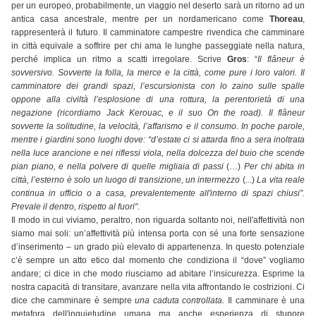
per un europeo, probabilmente, un viaggio nel deserto sarà un ritorno ad un
antica casa ancestrale, mentre per un nordamericano come
Thoreau
,
rappresenterà il futuro. Il camminatore campestre rivendica che camminare
in città equivale a soffrire per chi ama le lunghe passeggiate nella natura,
perché implica un ritmo a scatti irregolare. Scrive
Gros
: “
Il flâneur è
sovversivo. Sovverte la folla, la merce e la città, come pure i loro valori. Il
camminatore dei grandi spazi, l’escursionista con lo zaino sulle spalle
oppone alla civiltà l’esplosione di una rottura, la perentorietà di una
negazione (ricordiamo Jack Kerouac, e il suo On the road). Il flâneur
sovverte la solitudine, la velocità, l’affarismo e il consumo. In poche parole,
mentre i giardini sono luoghi dove: “d’estate ci si attarda fino a sera inoltrata
nella luce arancione e nei riflessi viola, nella dolcezza del buio che scende
pian piano, e nella polvere di quelle migliaia di passi
(…)
Per chi abita in
città, l’esterno è solo un luogo di transizione, un intermezzo
(...)
La vita reale
continua in ufficio o a casa, prevalentemente all'interno di spazi chiusi”.
Prevale il dentro, rispetto al fuori"
.
Il modo in cui viviamo, peraltro, non riguarda soltanto noi, nell'affettività non
siamo mai soli: un’affettività più intensa porta con sé una forte sensazione
d’inserimento – un grado più elevato di appartenenza. In questo potenziale
c’è sempre un atto etico dal momento che condiziona il “dove” vogliamo
andare; ci dice in che modo riusciamo ad abitare l’insicurezza. Esprime la
nostra capacità di transitare, avanzare nella vita affrontando le costrizioni. Ci
dice che camminare è sempre
una caduta controllata.
Il camminare è una
metafora dell'inquietudine umana ma anche esperienza di stupore