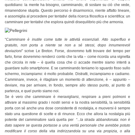
quotidiano: la mente ha bisogno, camminando, di sostare su ciò che vede,
rimanendone stupita. Questo percorso è disarmonico, niente affatto lineare,
e assomiglia al procedere per tentativi della ricerca filosofica e scientifica: un
camminare per tentativi che esplora quindi disequilibrio più che armonia.
“
Camminare è inutile come tutte le attività essenziali. Atto superfluo e
gratuito, non porta a niente se non a sé stessi, dopo innumerevoli
deviazioni
” scrive Le Breton. Forse, dovremmo tutti trovare del tempo per
farlo, forse dovremmo renderci conto che la vita – come ricorda una vignetta
che circola in rete – è quella cosa che ci accade mentre siamo intenti a
guardare sullo smartphone. E se camminando teniamo lo sguardo fisso sullo
schermo, inciampiamo: è molto probabile. Distratti, inciampiamo e cadiamo.
Camminare, invece, è ritagliare un momento di attenzione, è – appunto –
deviare, ma per arrivare, in fondo, sempre allo stesso punto, al punto di
partenza, e quel punto siamo noi.
Se è vero che camminare è meravigliarsi, respirare a pieni polmoni e
attivare al massimo grado i nostri sensi e la nostra sensibilità, la sensibilità
porta con sé anche una dose consistente di nostalgia, e muoversi è sempre
stato una questione di scelte e di rinunce. Ecco che allora la nostalgia più
potente del camminatore sarà quella per “...
la strada abbandonata: non è
dato sapere se questa portasse a una verità personale che avrebbe potuto
modificare il corso della vita indirizzandola su una via propizia, o alla