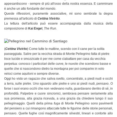
appesantiscono - sempre di più all'osso della nostra essenza. E camminare
è anche un atto fondante del mondo.
Queste riflessioni, puramente associative, mi sono sembrate la degna
premessa all'articolo di
Cettina Vivirito
.
La lettura dell'articolo può essere accompagnata dalla musica della
composizione di
Kai Engel
,
The Run
.
(
Cettina Vivirito
) Come tutte le mattine, scendo con il cane per la solita
passeggiata. Salire per la vecchia strada di Monte Pellegrino fatta di pietre
lisce lucide e smozzicate è per me come ciabattare per casa da vecchia
perpetua: conosco i particolari delle curve, le nuvole che scendono basse e
quelle che si nascondono dietro la montagna per poi comparire in volo
veloci come aquiloni e sempre diverse.
Oggi ho visto un ragazzo che saliva svelto, concentrato, a piedi nudi e occhi
a terra, sulle pietre. Uno sguardo alle pietre e uno ai piedi nudi, pensavo. O
forse i suoi erano occhi che non vedevano nulla, guardavano dentro di sé, in
profondità. Palpebre e cuore sincronici, sembrava pensare seriamente alla
sua promessa, alla grazia ricevuta, a una grazia da chiedere lungo il suo
pellegrinaggio. Quelli della prima
fuga
di Monte Pellegrino sono pavimenti
del pensiero a cui rimangono attaccate tutte le figurine delle storie personali,
pensavo. Quelle fughe così magnificamente silvestri, lineari e contorte allo