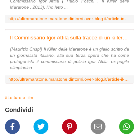
Commissario Igor Attila ( Paolo Foschi , Il Killer delle
Maratone , 2013), l'ho letto ...
http://ultramaratone.maratone.dintorni.over-blog.it/article-in-delitto-alle-olimpiadi-la-prima-indagine-del-commissario-igor-attila-120044152.html
Il Commissario Igor Attila sulla tracce di un killer di maratoneti nel romanzo di Paolo Foschi - Ultramaratone, maratone e dintorni
(Maurizio Crispi) Il Killer delle Maratone é un giallo scritto da
un giornalista italiano, alla sua terza opera che ha come
protagonista il commissario di polizia Igor Attila, ex-pugile
olimpionico
http://ultramaratone.maratone.dintorni.over-blog.it/article-il-commissario-igor-attila-sulla-tracce-di-un-killer-di-maratoneti-nel-romanzo-di-paolo-foschi-119277908.html
#Letture e film
Condividi