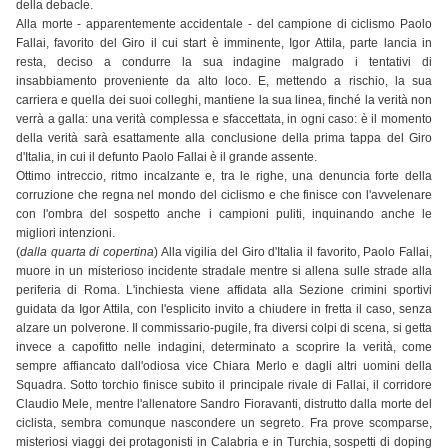
della debacle.
Alla morte - apparentemente accidentale - del campione di ciclismo Paolo
Fallai, favorito del Giro il cui start è imminente, Igor Attila, parte lancia in
resta, deciso a condurre la sua indagine malgrado i tentativi di
insabbiamento proveniente da alto loco. E, mettendo a rischio, la sua
carriera e quella dei suoi colleghi, mantiene la sua linea, finché la verità non
verrà a galla: una verità complessa e sfaccettata, in ogni caso: è il momento
della verità sarà esattamente alla conclusione della prima tappa del Giro
d'Italia, in cui il defunto Paolo Fallai è il grande assente.
Ottimo intreccio, ritmo incalzante e, tra le righe, una denuncia forte della
corruzione che regna nel mondo del ciclismo e che finisce con l'avvelenare
con l'ombra del sospetto anche i campioni puliti, inquinando anche le
migliori intenzioni.
(
dalla quarta di copertina
) Alla vigilia del Giro d'Italia il favorito, Paolo Fallai,
muore in un misterioso incidente stradale mentre si allena sulle strade alla
periferia di Roma. L'inchiesta viene affidata alla Sezione crimini sportivi
guidata da Igor Attila, con l'esplicito invito a chiudere in fretta il caso, senza
alzare un polverone. Il commissario-pugile, fra diversi colpi di scena, si getta
invece a capofitto nelle indagini, determinato a scoprire la verità, come
sempre affiancato dall'odiosa vice Chiara Merlo e dagli altri uomini della
Squadra. Sotto torchio finisce subito il principale rivale di Fallai, il corridore
Claudio Mele, mentre l'allenatore Sandro Fioravanti, distrutto dalla morte del
ciclista, sembra comunque nascondere un segreto. Fra prove scomparse,
misteriosi viaggi dei protagonisti in Calabria e in Turchia, sospetti di doping