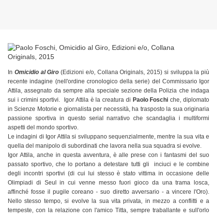
In
Omicidio al Giro
(Edizioni e/o, Collana Originals, 2015) si sviluppa la più
recente indagine (nell'ordine cronologico della serie) del Commissario Igor
Attila, assegnato da sempre alla speciale sezione della Polizia che indaga
sui i crimini sportivi. Igor Attila è la creatura di
Paolo Foschi
che,
diplomato
in Scienze Motorie e giornalista per necessità, ha trasposto la sua originaria
passione sportiva in questo serial narrativo che scandaglia i multiformi
aspetti del mondo sportivo.
Le indagini di Igor Attila si sviluppano sequenzialmente, mentre la sua vita e
quella del manipolo di subordinati che lavora nella sua squadra si evolve.
Igor Attila, anche in questa avventura, è alle prese con i fantasmi del suo
passato sportivo, che lo portano a detestare tutti gli inciuci e le combine
degli incontri sportivi (di cui lui stesso è stato vittima in occasione delle
Olimpiadi di Seul in cui venne messo fuori gioco da una trama losca,
affinché fosse il pugile coreano - suo diretto avversario - a vincere l'Oro).
Nello stesso tempo, si evolve la sua vita privata, in mezzo a conflitti e a
tempeste, con la relazione con l'amico Titta, sempre traballante e sull'orlo