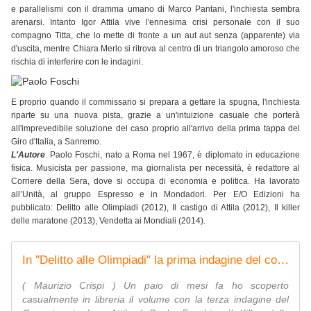
e parallelismi con il dramma umano di Marco Pantani, l'inchiesta sembra
arenarsi. Intanto Igor Attila vive l'ennesima crisi personale con il suo
compagno Titta, che lo mette di fronte a un aut aut senza (apparente) via
d'uscita, mentre Chiara Merlo si ritrova al centro di un triangolo amoroso che
rischia di interferire con le indagini.
E proprio quando il commissario si prepara a gettare la spugna, l'inchiesta
riparte su una nuova pista, grazie a un'intuizione casuale che porterà
all'imprevedibile soluzione del caso proprio all'arrivo della prima tappa del
Giro d'Italia, a Sanremo.
L'Autore
. Paolo Foschi, nato a Roma nel 1967, è diplomato in educazione
fisica. Musicista per passione, ma giornalista per necessità, è redattore al
Corriere della Sera, dove si occupa di economia e politica. Ha lavorato
all’Unità, al gruppo Espresso e in Mondadori. Per E/O Edizioni ha
pubblicato: Delitto alle Olimpiadi (2012), Il castigo di Attila (2012), Il killer
delle maratone (2013), Vendetta ai Mondiali (2014).
In "Delitto alle Olimpiadi" la prima indagine del commissario Igor Attila - Ultramaratone, maratone e dintorni
( Maurizio Crispi ) Un paio di mesi fa ho scoperto
casualmente in libreria il volume con la terza indagine del