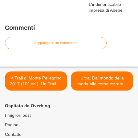
Commenti
Aggiungere un commento
< Trail di Monte Pellegrino
Ultra. Dal mondo della
2017 (10^ ed.). Un Trail da
moda alle corse estreme:
10 e lode, da sempre la
l'avventura di Michele
prova trail più amata dai
Graglia nel mondo delle
Siciliani
ultramaratone, raccontata a
Ospitato da Overblog
quattro mani assieme a
Folco Terzani, tra sfida al
I migliori post
limite e viaggio
Pagine
esperienziale >
Contatto