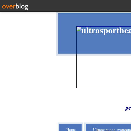
pe
Home
Ultramaratone, maratone