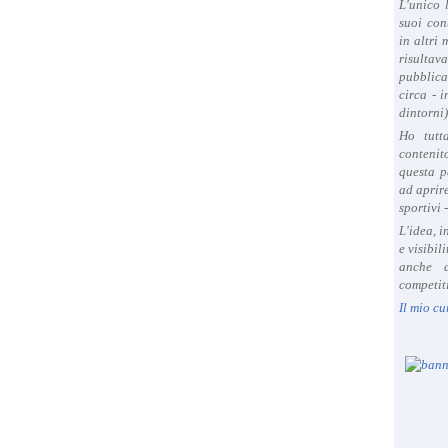
L'unico 
suoi con
in altri
risultav
pubblica
circa - 
dintorni)
Ho tutt
contenit
questa p
ad aprire
sportivi 
L'idea, 
e visibil
anche a
competiti
Il mio cu