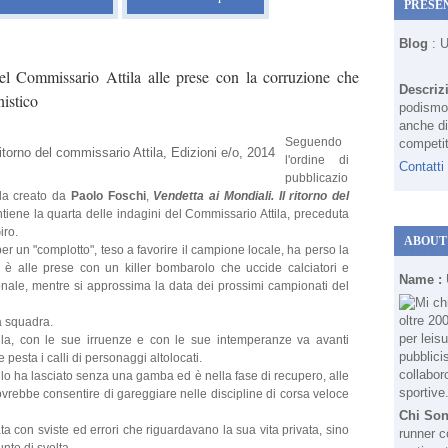
PRESE
Blog
: 
el Commissario Attila alle prese con la corruzione che
Descriz
nistico
podismo 
anche di
Seguendo
competit
l'ordine di
Contatti
pubblicazio
ila creato da
Paolo Foschi
,
Vendetta ai Mondiali. Il ritorno del
tiene la quarta delle indagini del Commissario Attila, preceduta
iro.
ABOUT
er un "complotto", teso a favorire il campione locale, ha perso la
, è alle prese con un killer bombarolo che uccide calciatori e
Name :
ionale, mentre si approssima la data dei prossimi campionati del
la squadra.
tila, con le sue irruenze e con le sue intemperanze va avanti
 pesta i calli di personaggi altolocati.
lo ha lasciato senza una gamba ed è nella fase di recupero, alle
vrebbe consentire di gareggiare nelle discipline di corsa veloce
Chi So
a con sviste ed errori che riguardavano la sua vita privata, sino
runner c