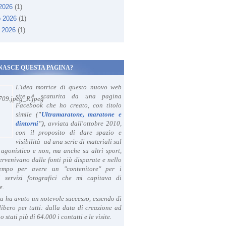
 2026
(1)
o 2026
(1)
 2026
(1)
NASCE QUESTA PAGINA?
L'idea motrice di questo nuovo web
site è scaturita da una pagina
Facebook che ho creato, con titolo
simile (
"
Ultramaratone, maratone e
dintorni
")
, avviata dall'ottobre 2010,
con il proposito di dare spazio e
visibilità ad una serie di materiali sul
agonistico e non, ma anche su altri sport,
ervenivano dalle fonti più disparate e nello
tempo per avere un "contenitore" per i
i servizi fotografici che mi capitava di
e.
a ha avuto un notevole successo, essendo di
libero per tutti: dalla data di creazione ad
o stati più di 64.000 i contatti e le visite.