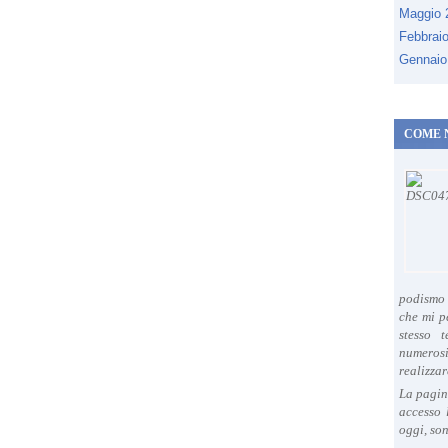
Maggio
Febbrai
Gennaio
COME 
podismo 
che mi p
stesso 
numeros
realizzar
La pagin
accesso 
oggi, son