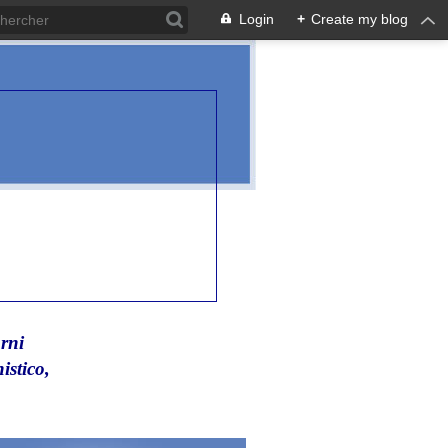
Login
+
Create my blog
rni
istico,