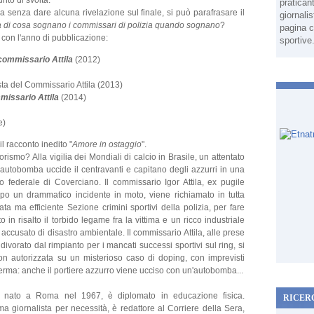
nto di svolta.
pratican
a senza dare alcuna rivelazione sul finale, si può parafrasare il
giornali
 di cosa sognano i commissari di polizia quando sognano
?
pagina c
a, con l'anno di pubblicazione:
sportive
l commissario Attila
(2012)
esta del Commissario Attila (2013)
mmissario Attila
(2014)
e)
l racconto inedito "
Amore in ostaggio
".
orismo? Alla vigilia dei Mondiali di calcio in Brasile, un attentato
'autobomba uccide il centravanti e capitano degli azzurri in una
o federale di Coverciano. Il commissario Igor Attila, ex pugile
po un drammatico incidente in moto, viene richiamato in tutta
ata ma efficiente Sezione crimini sportivi della polizia, per fare
 in risalto il torbido legame fra la vittima e un ricco industriale
 accusato di disastro ambientale. Il commissario Attila, alle prese
divorato dal rimpianto per i mancati successi sportivi sul ring, si
a non autorizzata su un misterioso caso di doping, con imprevisti
si ferma: anche il portiere azzurro viene ucciso con un'autobomba...
, nato a Roma nel 1967, è diplomato in educazione fisica.
RICER
a giornalista per necessità, è redattore al Corriere della Sera,