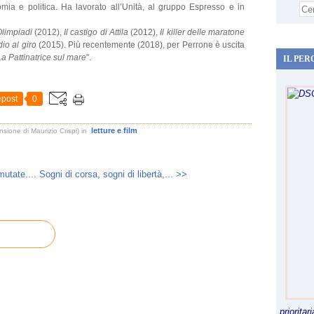
ia e politica. Ha lavorato all’Unità, al gruppo Espresso e in
 Olimpiadi
(2012),
Il castigo di Attila
(2012),
Il killer delle maratone
io al giro
(2015). Più recentemente (2018), per Perrone è uscita
La Pattinatrice sul mare
".
IL PER
post
0
letture e film
sione di Maurizio Crispi)
in
utate....
Sogni di corsa, sogni di libertà,... >>
priorita