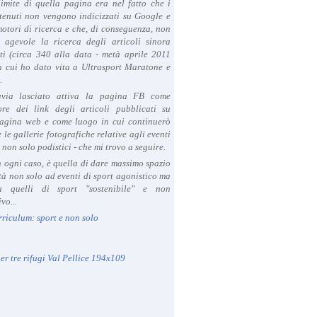
limite di quella pagina era nel fatto che i
tenuti non vengono indicizzati su Google e
 motori di ricerca e che, di conseguenza, non
a agevole la ricerca degli articoli sinora
ti (circa 340 alla data - metà aprile 2011
in cui ho dato vita a Ultrasport Maratone e
.
avia lasciato attiva la pagina FB come
ore dei link degli articoli pubblicati su
agina web e come luogo in cui continuerò
 le gallerie fotografiche relative agli eventi
- non solo podistici - che mi trovo a seguire.
in ogni caso, è quella di dare massimo spazio
ità non solo ad eventi di sport agonistico ma
 quelli di sport "sostenibile" e non
vo...
rriculum: sport e non solo