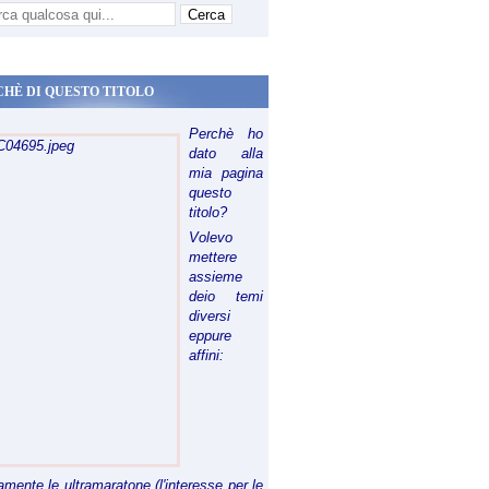
CHÈ DI QUESTO TITOLO
Perchè ho
dato alla
mia pagina
questo
titolo?
Volevo
mettere
assieme
deio temi
diversi
eppure
affini:
riamente le ultramaratone (l'interesse per le