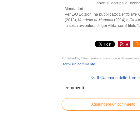
dove si occupa di econom
Mondadori.
Per E/O Edizioni ha pubblicato:
Delitto alle
(2013),
Vendetta ai Mondiali
(2014) e
Omicid
la sesta avventura di Igor Attila, con il titolo "
Re
Published by Ultramaratone, maratone e dintorni (recen
scrivi un commento
…
<< Il Cammino delle Terre m
commenti
Aggiungere un commento