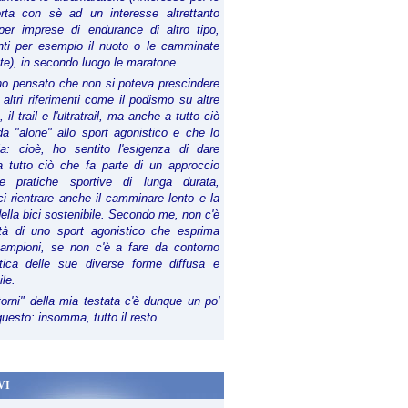
orta con sè ad un interesse altrettanto
per imprese di endurance di altro tipo,
anti per esempio il nuoto o le camminate
te), in secondo luogo le maratone.
ho pensato che non si poteva prescindere
 altri riferimenti come il podismo su altre
 il trail e l'ultratrail, ma anche a tutto ciò
a "alone" allo sport agonistico e che lo
ia: cioè, ho sentito l'esigenza di dare
a tutto ciò che fa parte di un approccio
le pratiche sportive di lunga durata,
i rientrare anche il camminare lento e la
della bici sostenibile. Secondo me, non c'è
lità di uno sport agonistico che esprima
campioni, se non c'è a fare da contorno
tica delle sue diverse forme diffusa e
ile.
torni" della mia testata c'è dunque un po'
 questo: insomma, tutto il resto.
VI