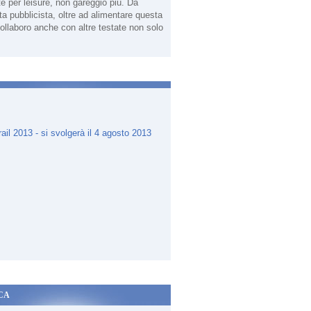
te per leisure, non gareggio più. Da
sta pubblicista, oltre ad alimentare questa
ollaboro anche con altre testate non solo
.
CA