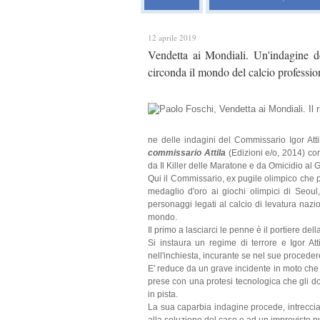
12 aprile 2019
Vendetta ai Mondiali. Un'indagine d
circonda il mondo del calcio professio
ne delle indagini del Commissario Igor Att
commissario Attila
(Edizioni e/o, 2014) con
da Il Killer delle Maratone e da Omicidio al G
Qui il Commissario, ex pugile olimpico che p
medaglio d'oro ai giochi olimpici di Seoul
personaggi legati al calcio di levatura naz
mondo.
Il primo a lasciarci le penne è il portiere del
Si instaura un regime di terrore e Igor At
nell'inchiesta, incurante se nel sue procedere
E' reduce da un grave incidente in moto che 
prese con una protesi tecnologica che gli do
in pista.
La sua caparbia indagine procede, intrecciat