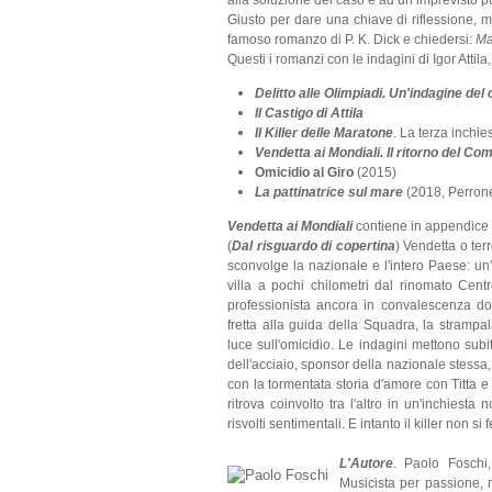
alla soluzione del caso e ad un imprevisto pu
Giusto per dare una chiave di riflessione, m
famoso romanzo di P. K. Dick e chiedersi:
Ma
Questi i romanzi con le indagini di Igor Attil
Delitto alle Olimpiadi. Un'indagine de
Il Castigo di Attila
Il Killer delle Maratone
. La terza inchi
Vendetta ai Mondiali. Il ritorno del Co
Omicidio al Giro
(2015)
La pattinatrice sul mare
(2018, Perron
Vendetta ai Mondiali
contiene in appendice i
(
Dal risguardo di copertina
) Vendetta o terr
sconvolge la nazionale e l'intero Paese: un
villa a pochi chilometri dal rinomato Centr
professionista ancora in convalescenza do
fretta alla guida della Squadra, la strampal
luce sull'omicidio. Le indagini mettono subito
dell'acciaio, sponsor della nazionale stessa,
con la tormentata storia d'amore con Titta e 
ritrova coinvolto tra l'altro in un'inchiest
risvolti sentimentali. E intanto il killer non 
L'Autore
. Paolo Foschi
Musicista per passione, m