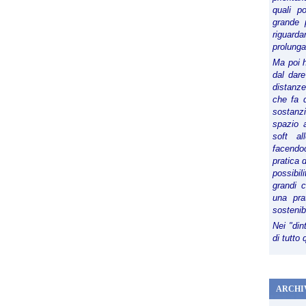
quali p
grande 
riguard
prolunga
Ma poi 
dal dare
distanze,
che fa d
sostanz
spazio 
soft al
facendoc
pratica 
possibi
grandi 
una pra
sostenib
Nei "din
di tutto
ARCHI