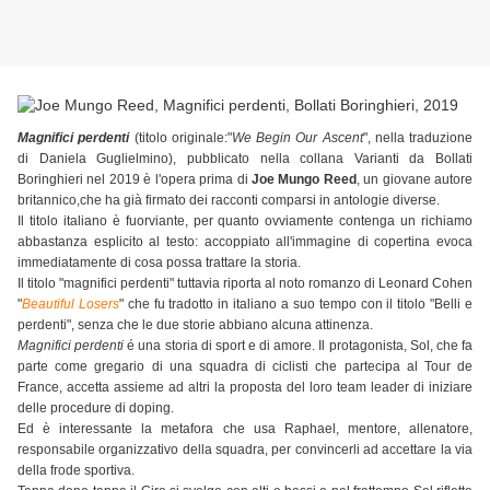
Magnifici perdenti
(titolo originale:"
We Begin Our Ascent
", nella traduzione
di Daniela Guglielmino), pubblicato nella collana Varianti da Bollati
Boringhieri nel 2019 è l'opera prima di
Joe Mungo Reed
, un giovane autore
britannico,che ha già firmato dei racconti comparsi in antologie diverse.
Il titolo italiano è fuorviante, per quanto ovviamente contenga un richiamo
abbastanza esplicito al testo: accoppiato all'immagine di copertina evoca
immediatamente di cosa possa trattare la storia.
Il titolo "magnifici perdenti" tuttavia riporta al noto romanzo di Leonard Cohen
"
Beautiful Losers
" che fu tradotto in italiano a suo tempo con il titolo "Belli e
perdenti", senza che le due storie abbiano alcuna attinenza.
Magnifici perdenti
é una storia di sport e di amore. Il protagonista, Sol, che fa
parte come gregario di una squadra di ciclisti che partecipa al Tour de
France, accetta assieme ad altri la proposta del loro team leader di iniziare
delle procedure di doping.
Ed è interessante la metafora che usa Raphael, mentore, allenatore,
responsabile organizzativo della squadra, per convincerli ad accettare la via
della frode sportiva.