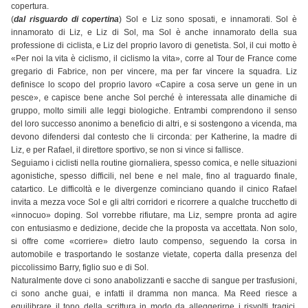
copertura.
(
dal risguardo di copertina
) Sol e Liz sono sposati, e innamorati. Sol è
innamorato di Liz, e Liz di Sol, ma Sol è anche innamorato della sua
professione di ciclista, e Liz del proprio lavoro di genetista. Sol, il cui motto è
«Per noi la vita è ciclismo, il ciclismo la vita», corre al Tour de France come
gregario di Fabrice, non per vincere, ma per far vincere la squadra. Liz
definisce lo scopo del proprio lavoro «Capire a cosa serve un gene in un
pesce», e capisce bene anche Sol perché è interessata alle dinamiche di
gruppo, molto simili alle leggi biologiche. Entrambi comprendono il senso
del loro successo anonimo a beneficio di altri, e si sostengono a vicenda, ma
devono difendersi dal contesto che li circonda: per Katherine, la madre di
Liz, e per Rafael, il direttore sportivo, se non si vince si fallisce.
Seguiamo i ciclisti nella routine giornaliera, spesso comica, e nelle situazioni
agonistiche, spesso difficili, nel bene e nel male, fino al traguardo finale,
catartico. Le difficoltà e le divergenze cominciano quando il cinico Rafael
invita a mezza voce Sol e gli altri corridori e ricorrere a qualche trucchetto di
«innocuo» doping. Sol vorrebbe rifiutare, ma Liz, sempre pronta ad agire
con entusiasmo e dedizione, decide che la proposta va accettata. Non solo,
si offre come «corriere» dietro lauto compenso, seguendo la corsa in
automobile e trasportando le sostanze vietate, coperta dalla presenza del
piccolissimo Barry, figlio suo e di Sol.
Naturalmente dove ci sono anabolizzanti e sacche di sangue per trasfusioni,
ci sono anche guai, e infatti il dramma non manca. Ma Reed riesce a
equilibrare il tono della scrittura in modo da alleggerirne i risvolti tragici,