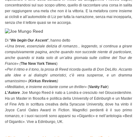
concentrandosi sul suo scopo ultimo, quello di raccontare una corsa in salita
per raggiungere una meta che non è la vittoria. E la metafora corre insieme
ai ciclisti e all’automobile di Liz per tutta la narrazione, senza mai incepparla,
senza che il lettore quasi se ne accorga.
Di "
We begin Our Ascent
", hanno detto
«Una breve, essenziale delizia di romanzo... leggendo, si continua a girare
compulsivamente pagina, anche quando non succede niente di particolare,
anche quando si tratta solo di un’altra giornata sulle colline del Tour de
France» (
The New York Times
)
«Per il ritmo e il tono, la prosa di Reed ricorda quella di Don DeLillo. Accanto
alle idee e ai dialoghi umoristici, c’è vera suspense, e un dramma
umanissimo» (
Kirkus Reviews
)
«Meditativo, e insieme eccitante come un thriller»
(
Vanity Fair
)
L'Autore
. Joe Mungo Reed è nato a Londra e cresciuto nel Gloucestershire.
Ha un Master in filosofia e politica della University of Edinburgh e un Master
of Fine Arts in scrittura creativa della Syracuse University, dove ha vinto il
Joyce Carol Oates Award in Fiction. Magnifici perdenti è il suo primo
romanzo, e i suoi racconti sono apparsi su «Gigantic» e nell’antologia «Best
of Gigantic». Vive a Edinburgo, UK.