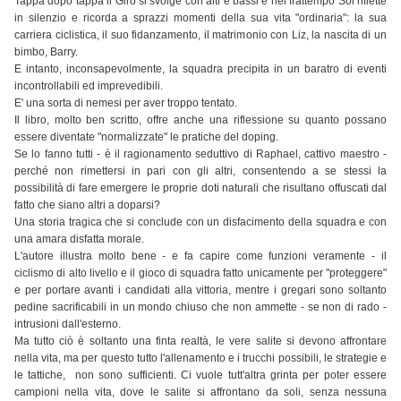
Tappa dopo tappa il Giro si svolge con alti e bassi e nel frattempo Sol riflette
in silenzio e ricorda a sprazzi momenti della sua vita "ordinaria": la sua
carriera ciclistica, il suo fidanzamento, il matrimonio con Liz, la nascita di un
bimbo, Barry.
E intanto, inconsapevolmente, la squadra precipita in un baratro di eventi
incontrollabili ed imprevedibili.
E' una sorta di nemesi per aver troppo tentato.
Il libro, molto ben scritto, offre anche una riflessione su quanto possano
essere diventate "normalizzate" le pratiche del doping.
Se lo fanno tutti - è il ragionamento seduttivo di Raphael, cattivo maestro -
perché non rimettersi in pari con gli altri, consentendo a se stessi la
possibilità di fare emergere le proprie doti naturali che risultano offuscati dal
fatto che siano altri a doparsi?
Una storia tragica che si conclude con un disfacimento della squadra e con
una amara disfatta morale.
L'autore illustra molto bene - e fa capire come funzioni veramente - il
ciclismo di alto livello e il gioco di squadra fatto unicamente per "proteggere"
e per portare avanti i candidati alla vittoria, mentre i gregari sono soltanto
pedine sacrificabili in un mondo chiuso che non ammette - se non di rado -
intrusioni dall'esterno.
Ma tutto ciò è soltanto una finta realtà, le vere salite si devono affrontare
nella vita, ma per questo tutto l'allenamento e i trucchi possibili, le strategie e
le tattiche, non sono sufficienti. Ci vuole tutt'altra grinta per poter essere
campioni nella vita, dove le salite si affrontano da soli, senza nessuna