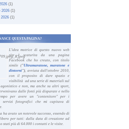
 2026
(1)
o 2026
(1)
 2026
(1)
NASCE QUESTA PAGINA?
L'idea motrice di questo nuovo web
site è scaturita da una pagina
Facebook che ho creato, con titolo
simile (
"
Ultramaratone, maratone e
dintorni
")
, avviata dall'ottobre 2010,
con il proposito di dare spazio e
visibilità ad una serie di materiali sul
agonistico e non, ma anche su altri sport,
ervenivano dalle fonti più disparate e nello
tempo per avere un "contenitore" per i
i servizi fotografici che mi capitava di
e.
a ha avuto un notevole successo, essendo di
libero per tutti: dalla data di creazione ad
o stati più di 64.000 i contatti e le visite.