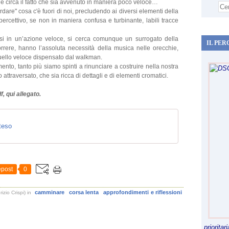
 circa il fatto che sia avvenuto in maniera poco veloce…
dare" cosa c'è fuori di noi, precludendo ai diversi elementi della
ercettivo, se non in maniera confusa e turbinante, labili tracce
 in un’azione veloce, si cerca comunque un surrogato della
IL PER
orrere, hanno l’assoluta necessità della musica nelle orecchie,
quello veloce dispensato dal walkman.
nto, tanto più siamo spinti a rinunciare a costruire nella nostra
traversato, che sia ricca di dettagli e di elementi cromatici.
f, qui allegato.
teso
post
0
camminare
corsa lenta
approfondimenti e riflessioni
zio Crispi)
in
priorita