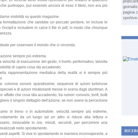
mpo. Di recente avrei voluto riprenderlo per linkarlo a qualcuno
pratican
 che purtroppo, pur essendo ancora di esso il titolo, non era più
giornali
pagina c
i darne visibilità su questo magazine.
sportive
formattazione che sarebbe un peccato perdere, ivi incluse le
l'incipit e includere in calce il file in pdf, in modo che chiunque
terezza.
eale per osservare il mondo che ci circonda.
zazione sempre più estrema.
velocità di esecuzione del gesto, il livello performativo, talvolta
sibilità di capire cosa sta accadendo.
nella rappresentazione mediatica della realtà vi è sempre più
i.
ne: colonne sonore sparatissime, sequenze di azioni turbinose
i speciali e di azioni mirabolanti messe in scena dagli stuntman. A
e affatto che cosa stia accadendo; tra rumori convulsi, tonfi, botti
gliere il singolo dettaglio dell'azione, se non avere la percezione
amo in treno o in automobile: velocità sempre più estreme,
postamento da un luogo ad un altro si riduce alla lettura e
ssario, misurabile in ore, minuti, secondi, per percorrere una
i realizzati nello spostamento.
RICER
esti aspetti. Si vive lo spostamento in maniera inconsapevole, a