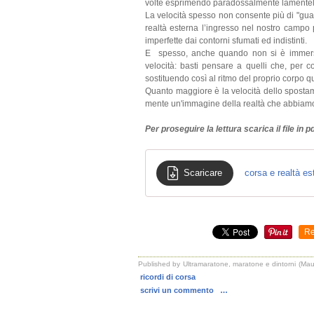
volte esprimendo paradossalmente lamentele
La velocità spesso non consente più di "guar
realtà esterna l’ingresso nel nostro campo p
imperfette dai contorni sfumati ed indistinti.
E spesso, anche quando non si è immersi
velocità: basti pensare a quelli che, per c
sostituendo così al ritmo del proprio corpo 
Quanto maggiore è la velocità dello spostame
mente un'immagine della realtà che abbiamo at
Per proseguire la lettura scarica il file in pd
Scaricare
corsa e realtà es
Re
Published by Ultramaratone, maratone e dintorni (Mauri
ricordi di corsa
scrivi un commento
…