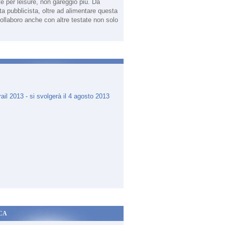
te per leisure, non gareggio più. Da
sta pubblicista, oltre ad alimentare questa
ollaboro anche con altre testate non solo
.
CA