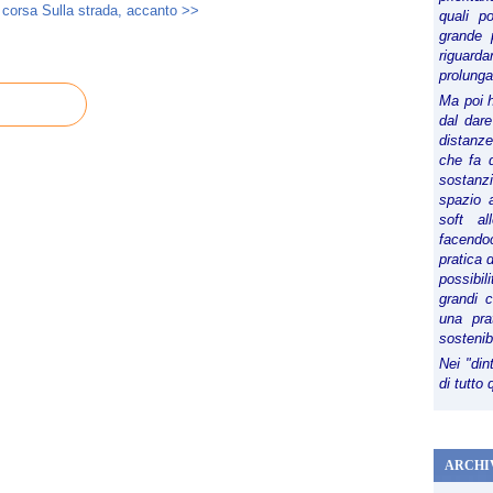
 corsa
Sulla strada, accanto >>
quali p
grande 
riguard
prolunga
Ma poi 
dal dare
distanze,
che fa d
sostanz
spazio 
soft al
facendoc
pratica 
possibi
grandi 
una pra
sostenib
Nei "din
di tutto
ARCHI