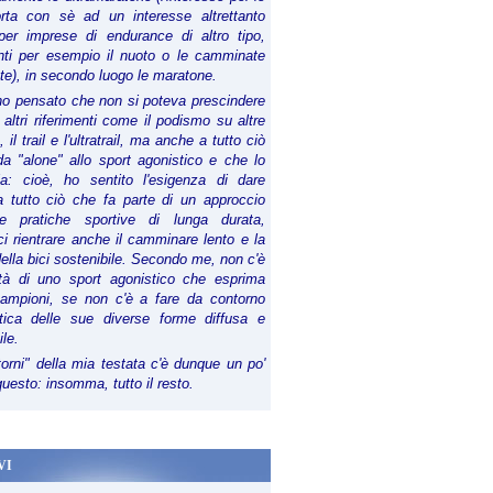
orta con sè ad un interesse altrettanto
per imprese di endurance di altro tipo,
anti per esempio il nuoto o le camminate
te), in secondo luogo le maratone.
ho pensato che non si poteva prescindere
 altri riferimenti come il podismo su altre
 il trail e l'ultratrail, ma anche a tutto ciò
a "alone" allo sport agonistico e che lo
ia: cioè, ho sentito l'esigenza di dare
a tutto ciò che fa parte di un approccio
le pratiche sportive di lunga durata,
i rientrare anche il camminare lento e la
della bici sostenibile. Secondo me, non c'è
lità di uno sport agonistico che esprima
campioni, se non c'è a fare da contorno
tica delle sue diverse forme diffusa e
ile.
torni" della mia testata c'è dunque un po'
 questo: insomma, tutto il resto.
VI