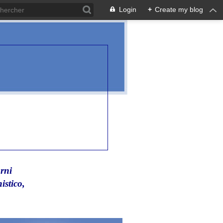
Login
+
Create my blog
rni
istico,