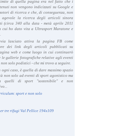
limite di quella pagina era nel fatto che i
tenuti non vengono indicizzati su Google e
 motori di ricerca e che, di conseguenza, non
a agevole la ricerca degli articoli sinora
ti (circa 340 alla data - metà aprile 2011
in cui ho dato vita a Ultrasport Maratone e
.
avia lasciato attiva la pagina FB come
ore dei link degli articoli pubblicati su
agina web e come luogo in cui continuerò
 le gallerie fotografiche relative agli eventi
- non solo podistici - che mi trovo a seguire.
in ogni caso, è quella di dare massimo spazio
ità non solo ad eventi di sport agonistico ma
 quelli di sport "sostenibile" e non
vo...
rriculum: sport e non solo