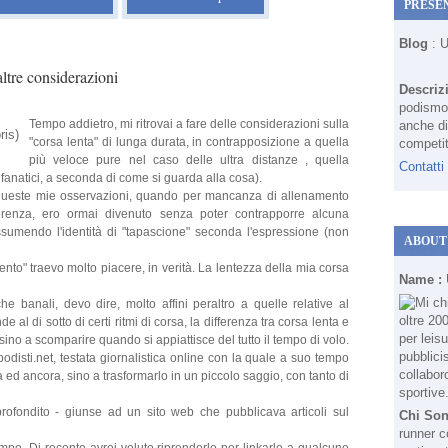
PRESE
Blog
: 
altre considerazioni
Descriz
podismo 
Tempo addietro, mi ritrovai a fare delle considerazioni sulla
anche di
"corsa lenta" di lunga durata, in contrapposizione a quella
competit
più veloce pure nel caso delle ultra distanze , quella
Contatti
iù fanatici, a seconda di come si guarda alla cosa).
e queste mie osservazioni, quando per mancanza di allenamento
fferenza, ero ormai divenuto senza poter contrapporre alcuna
assumendo l'identità di "tapascione" seconda l'espressione (non
ABOUT
ento" traevo molto piacere, in verità. La lentezza della mia corsa
Name :
che banali, devo dire, molto affini peraltro a quelle relative al
 al di sotto di certi ritmi di corsa, la differenza tra corsa lenta e
ino a scomparire quando si appiattisce del tutto il tempo di volo.
podisti.net, testata giornalistica online con la quale a suo tempo
 ed ancora, sino a trasformarlo in un piccolo saggio, con tanto di
rofondito - giunse ad un sito web che pubblicava articoli sul
Chi So
runner c