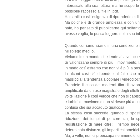
Lì il mio saggio rimase incluso per lungo te
interessato alla sua lettura, ma ho scoperto
possibile l'accesso al file in .pdf.
Ho sentito così l'esigenza di riprenderlo e d
Ma poiché è di grande ampiezza e con una 
note, ho pensato di pubblicarne qui soltanto 
avesse voglia, lo possa leggere nella sua in
Quando corriamo, siamo in una condizione id
Mi spiego meglio.
Viviamo in un mondo che tende alla velociz
Si valorizzano sempre di più il movimento, la 
in modo così estremo che non vi è più la pos
In alcuni casi ciò dipende dal fatto che 
massiccia la tendenza a copiare i videogioch
Prendete il caso dei moderni film di azio
amplificate da un uso magistrale degli effett
volte l'azione è così veloce che non si capisc
e turbini di movimento non si riesce più a co
confusa che sia accaduto qualcosa.
La stessa cosa succede quando ci sposti
riduzione dei tempi di percorrenza, lo s
registrazione di mere cifre: il tempo nece
determinata distanza, gli importi chilometric
Ma, a volte, non ci preoccupa nemmeno di qu