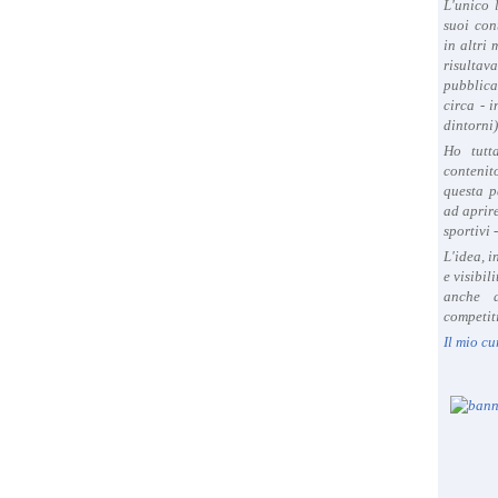
L'unico 
suoi con
in altri
risultav
pubblica
circa - 
dintorni)
Ho tutt
contenit
questa p
ad aprire
sportivi 
L'idea, 
e visibil
anche a
competiti
Il mio cu