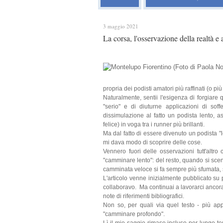
3 maggio 2021
La corsa, l'osservazione della realtà e 
propria dei podisti amatori più raffinati (o p
Naturalmente, sentii l'esigenza di forgiar
"serio" e di diuturne applicazioni di so
dissimulazione al fatto un podista lento, 
felice) in voga tra i runner più brillanti.
Ma dal fatto di essere divenuto un podista "l
mi dava modo di scoprire delle cose.
Vennero fuori delle osservazioni tutt'altro 
"camminare lento": del resto, quando si scende
camminata veloce si fa sempre più sfumata, s
L'articolo venne inizialmente pubblicato su 
collaboravo. Ma continuai a lavorarci ancora
note di riferimenti bibliografici.
Non so, per quali via quel testo - più app
"camminare profondo".