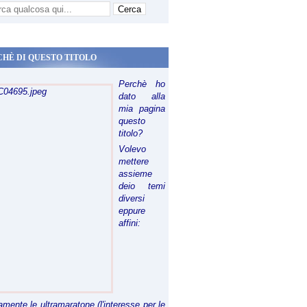
CHÈ DI QUESTO TITOLO
Perchè ho
dato alla
mia pagina
questo
titolo?
Volevo
mettere
assieme
deio temi
diversi
eppure
affini:
riamente le ultramaratone (l'interesse per le