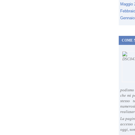
Maggio
Febbrai
Gennaio
COME 
podismo 
che mi p
stesso 
numeros
realizzar
La pagin
accesso 
oggi, son