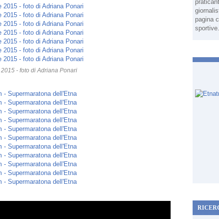
pratican
giornali
pagina c
sportive
2015 - foto di Adriana Ponari
RICER