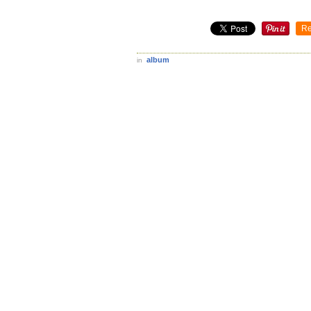
Re
album
in