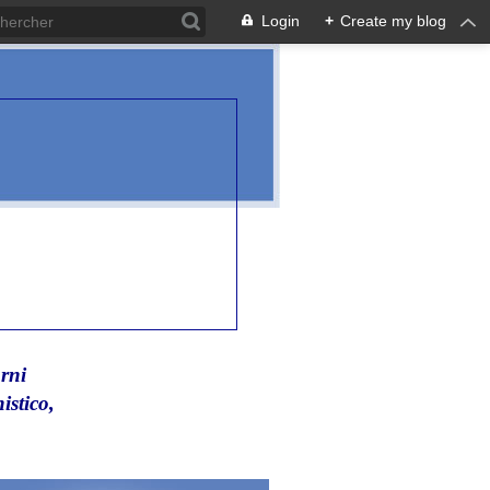
Login
+
Create my blog
rni
istico,