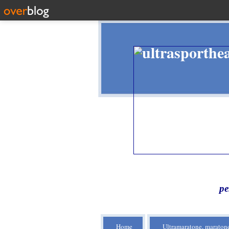
pe
Home
Ultramaratone, maratone