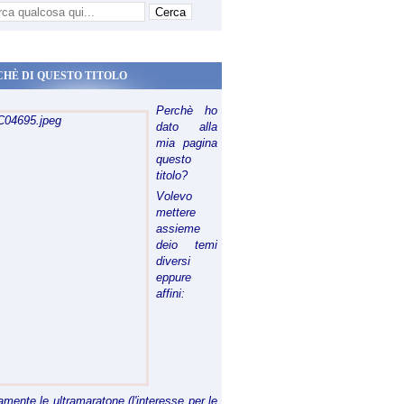
CHÈ DI QUESTO TITOLO
Perchè ho
dato alla
mia pagina
questo
titolo?
Volevo
mettere
assieme
deio temi
diversi
eppure
affini:
riamente le ultramaratone (l'interesse per le