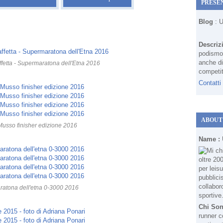
PRESE
Blog
: 
Descriz
podismo 
anche di
ffetta - Supermaratona dell'Etna 2016
competit
Contatti
ABOUT
usso finisher edizione 2016
Name :
atona dell'etna 0-3000 2016
Chi So
runner c