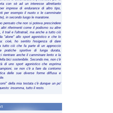
orta con sè ad un interesse altrettanto
per imprese di endurance di altro tipo,
anti per esempio il nuoto o le camminate
te), in secondo luogo le maratone.
ho pensato che non si poteva prescindere
 altri riferimenti come il podismo su altre
 il trail e l'ultratrail, ma anche a tutto ciò
a "alone" allo sport agonistico e che lo
ia: cioè, ho sentito l'esigenza di dare
a tutto ciò che fa parte di un approccio
le pratiche sportive di lunga durata,
i rientrare anche il camminare lento e la
della bici sostenibile. Secondo me, non c'è
lità di uno sport agonistico che esprima
campioni, se non c'è a fare da contorno
tica delle sue diverse forme diffusa e
ile.
torni" della mia testata c'è dunque un po'
 questo: insomma, tutto il resto.
VI