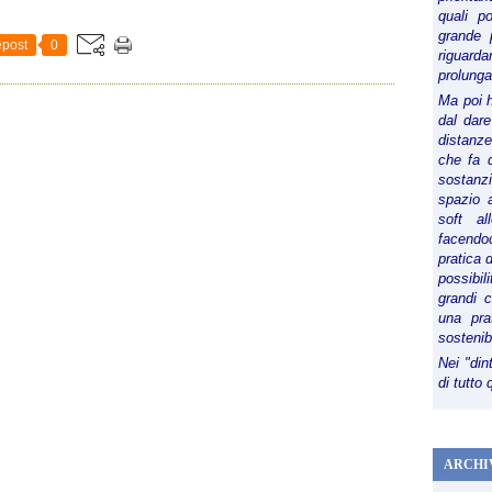
quali p
grande 
post
0
riguard
prolunga
Ma poi 
dal dare
distanze,
che fa d
sostanz
spazio 
soft al
facendoc
pratica 
possibi
grandi 
una pra
sostenib
Nei "din
di tutto
ARCHI