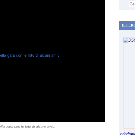
IL PER
lla gara con le foto di alcuni amici
priorita