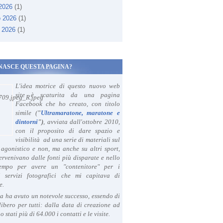
 2026
(1)
o 2026
(1)
 2026
(1)
NASCE QUESTA PAGINA?
L'idea motrice di questo nuovo web
site è scaturita da una pagina
Facebook che ho creato, con titolo
simile (
"
Ultramaratone, maratone e
dintorni
")
, avviata dall'ottobre 2010,
con il proposito di dare spazio e
visibilità ad una serie di materiali sul
agonistico e non, ma anche su altri sport,
ervenivano dalle fonti più disparate e nello
tempo per avere un "contenitore" per i
i servizi fotografici che mi capitava di
e.
a ha avuto un notevole successo, essendo di
libero per tutti: dalla data di creazione ad
o stati più di 64.000 i contatti e le visite.