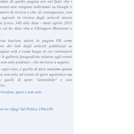
limite di quella pagina era nel fatto che i
tenuti non vengono indicizzati su Google e
 motori di ricerca e che, di conseguenza, non
a agevole la ricerca degli articoli sinora
ti (circa 340 alla data - metà aprile 2011
in cui ho dato vita a Ultrasport Maratone e
.
avia lasciato attiva la pagina FB come
ore dei link degli articoli pubblicati su
agina web e come luogo in cui continuerò
 le gallerie fotografiche relative agli eventi
- non solo podistici - che mi trovo a seguire.
in ogni caso, è quella di dare massimo spazio
ità non solo ad eventi di sport agonistico ma
 quelli di sport "sostenibile" e non
vo...
rriculum: sport e non solo