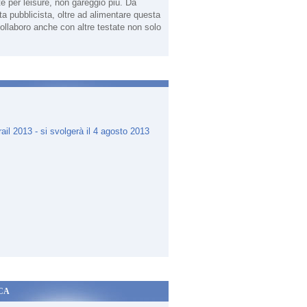
te per leisure, non gareggio più. Da
sta pubblicista, oltre ad alimentare questa
ollaboro anche con altre testate non solo
.
CA