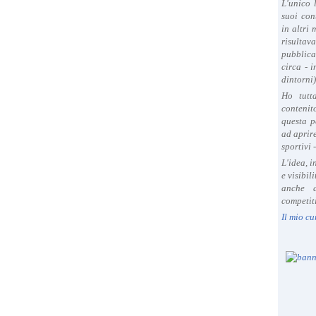
L'unico 
suoi con
in altri
risultav
pubblica
circa - 
dintorni)
Ho tutt
contenit
questa p
ad aprire
sportivi 
L'idea, 
e visibil
anche a
competiti
Il mio cu