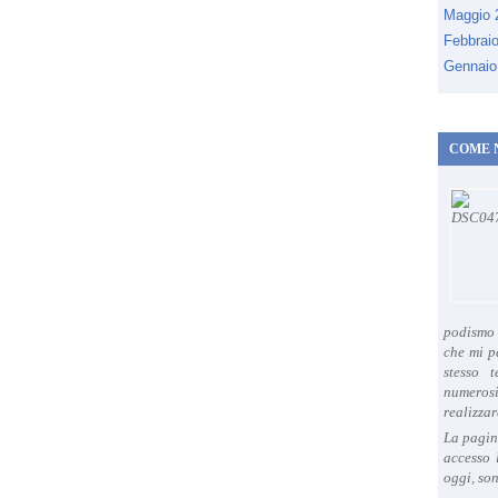
Maggio
Febbrai
Gennaio
COME 
podismo 
che mi p
stesso 
numeros
realizzar
La pagin
accesso 
oggi, son